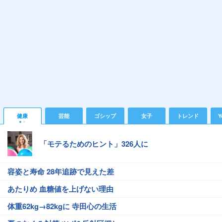
健康
芸能
ゴシップ
女子
トレンド
Y
「モテるためのヒント」326人に
容姿と寿命 28年追跡で見えた差
あたりめ 血糖値を上げない理由
体重62kg→82kgに 寺田心の生活