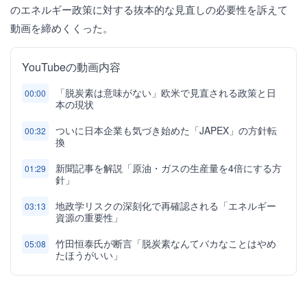
のエネルギー政策に対する抜本的な見直しの必要性を訴えて
動画を締めくくった。
YouTubeの動画内容
「脱炭素は意味がない」欧米で見直される政策と日
00:00
本の現状
ついに日本企業も気づき始めた「JAPEX」の方針転
00:32
換
新聞記事を解説「原油・ガスの生産量を4倍にする方
01:29
針」
地政学リスクの深刻化で再確認される「エネルギー
03:13
資源の重要性」
竹田恒泰氏が断言「脱炭素なんてバカなことはやめ
05:08
たほうがいい」