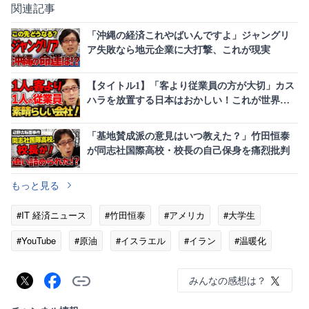
関連記事
「沖縄の経済これやばいんですよ」ジャングリ
ア失敗なら地元企業に大打撃、これが現実
【タイトル1】「客より従業員の方が大切」カス
ハラを放置する日本はおかしい！これが世界最
高の会社の現実だ
「基地賛成派の意見はいつ教えた？」竹田恒泰
が同志社国際高校・校長の自己保身を痛烈批判
もっと見る
#IT 経済ニュース
#竹田恒泰
#アメリカ
#大学生
#YouTube
#原油
#イスラエル
#イラン
#温暖化
みんなの感想は？