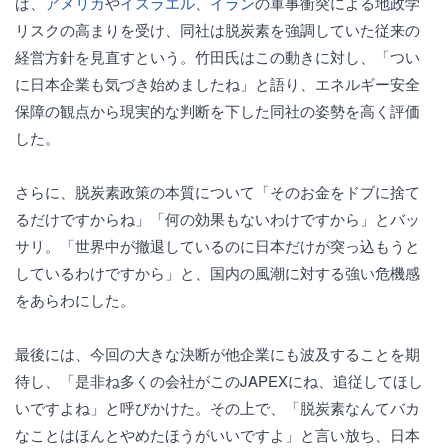
ば、
アメリカ
や
イスラエル
、
イラン
の軍事衝突による地政学
リスクの高まりを受け、同社は脱炭素を強調していた従来の
経営方針を見直すという。竹田氏はこの動きに対し、「つい
に日本企業も気づき始めましたね」と語り、エネルギー安全
保障の観点から現実的な判断を下した同社の姿勢を高く評価
した。
さらに、脱炭素政策の本質について「そのお金をドブに捨て
るだけですからね」「何の効果もないわけですから」とバッ
サリ。「世界中が撤退しているのに日本だけが突っ込もうと
しているわけですから」と、国内の風潮に対する強い危機感
をあらわにした。
最後には、今回の大きな決断が他企業にも波及することを期
待し、「是非ね多くの会社がこのJAPEXにね、追従してほし
いですよね」と呼びかけた。その上で、「脱炭素なんてバカ
なことはほんとやめたほうがいいですよ」と言い放ち、日本