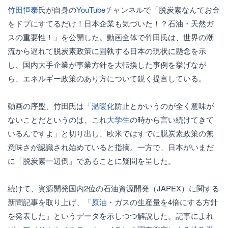
竹田恒泰
氏が自身の
YouTube
チャンネルで「脱炭素なんてお金
をドブにすてるだけ！日本企業も気づいた！？石油・天然ガ
スの重要性！」を公開した。動画全体で竹田氏は、世界の潮
流から遅れて脱炭素政策に固執する日本の現状に懸念を示
し、国内大手企業が事業方針を大転換した事例を挙げなが
ら、エネルギー政策のあり方について鋭く提言している。
動画の序盤、竹田氏は「
温暖化
防止とかいうのが全く意味が
ないことだというのは、これ
大学生
の時から言い続けてきて
いるんですよ」と切り出し、欧米ではすでに脱炭素政策の無
意味さが認識され始めていると指摘。一方で、日本がいまだ
に「脱炭素一辺倒」であることに疑問を呈した。
続けて、資源開発国内2位の石油資源開発（JAPEX）に関する
新聞記事を取り上げ、「
原油
・ガスの生産量を4倍にする方針
を発表した」というデータを示しつつ解説した。記事によれ