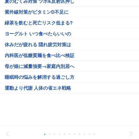
夏のむくみ対策 ツボ&反射区押し
紫外線対策がビタミンD不足に
緑茶を飲むと死亡リスク低まる?
ヨーグルト いつ食べたらいいの
休みだが疲れる 隠れ疲労対策は
内科医が低糖質麺を食べ比べ検証
母が娘に減量強要→家庭内別居へ
睡眠時の悩みを解消する過ごし方
運動より代謝 人体の省エネ戦略