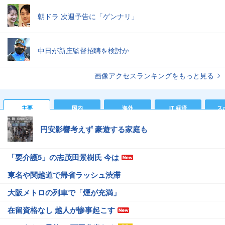
朝ドラ 次週予告に「ゲンナリ」
中日が新庄監督招聘を検討か
画像アクセスランキングをもっと見る
主要
国内
海外
IT 経済
ス
円安影響考えず 豪遊する家庭も
「要介護5」の志茂田景樹氏 今は
東名や関越道で帰省ラッシュ渋滞
大阪メトロの列車で「煙が充満」
在留資格なし 越人が惨事起こす