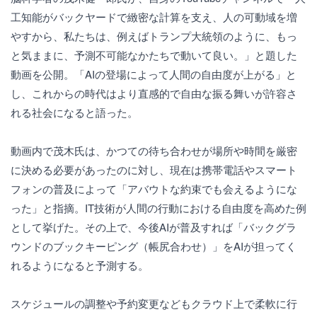
工知能がバックヤードで緻密な計算を支え、人の可動域を増
やすから、私たちは、例えばトランプ大統領のように、もっ
と気ままに、予測不可能なかたちで動いて良い。」と題した
動画を公開。「AIの登場によって人間の自由度が上がる」と
し、これからの時代はより直感的で自由な振る舞いが許容さ
れる社会になると語った。
動画内で茂木氏は、かつての待ち合わせが場所や時間を厳密
に決める必要があったのに対し、現在は携帯電話やスマート
フォンの普及によって「アバウトな約束でも会えるようにな
った」と指摘。IT技術が人間の行動における自由度を高めた例
として挙げた。その上で、今後AIが普及すれば「バックグラ
ウンドのブックキーピング（帳尻合わせ）」をAIが担ってく
れるようになると予測する。
スケジュールの調整や予約変更などもクラウド上で柔軟に行