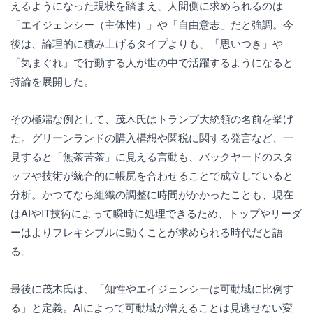
えるようになった現状を踏まえ、人間側に求められるのは
「エイジェンシー（主体性）」や「自由意志」だと強調。今
後は、論理的に積み上げるタイプよりも、「思いつき」や
「気まぐれ」で行動する人が世の中で活躍するようになると
持論を展開した。
その極端な例として、茂木氏はトランプ大統領の名前を挙げ
た。グリーンランドの購入構想や関税に関する発言など、一
見すると「無茶苦茶」に見える言動も、バックヤードのスタ
ッフや技術が統合的に帳尻を合わせることで成立していると
分析。かつてなら組織の調整に時間がかかったことも、現在
はAIやIT技術によって瞬時に処理できるため、トップやリーダ
ーはよりフレキシブルに動くことが求められる時代だと語
る。
最後に茂木氏は、「知性やエイジェンシーは可動域に比例す
る」と定義。AIによって可動域が増えることは見逃せない変