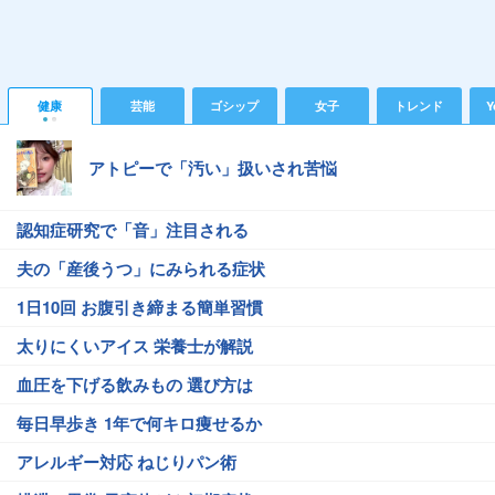
健康
芸能
ゴシップ
女子
トレンド
Y
アトピーで「汚い」扱いされ苦悩
認知症研究で「音」注目される
夫の「産後うつ」にみられる症状
1日10回 お腹引き締まる簡単習慣
太りにくいアイス 栄養士が解説
血圧を下げる飲みもの 選び方は
毎日早歩き 1年で何キロ痩せるか
アレルギー対応 ねじりパン術