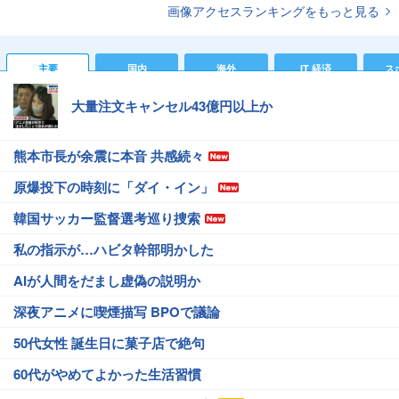
画像アクセスランキングをもっと見る
主要
国内
海外
IT 経済
ス
大量注文キャンセル43億円以上か
熊本市長が余震に本音 共感続々
原爆投下の時刻に「ダイ・イン」
韓国サッカー監督選考巡り捜索
私の指示が…ハビタ幹部明かした
AIが人間をだまし虚偽の説明か
深夜アニメに喫煙描写 BPOで議論
50代女性 誕生日に菓子店で絶句
60代がやめてよかった生活習慣