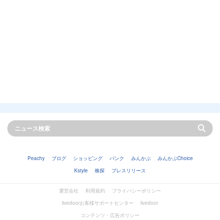
Peachy
ブログ
ショッピング
バンク
みんかぶ
みんかぶChoice
Kstyle
株探
プレスリリース
運営会社
利用規約
プライバシーポリシー
livedoorお客様サポートセンター
livedoor
コンテンツ・広告ポリシー