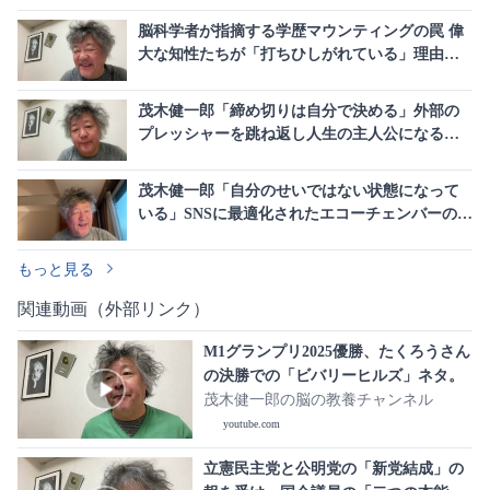
脳科学者が指摘する学歴マウンティングの罠 偉
大な知性たちが「打ちひしがれている」理由と
真の幸せ
茂木健一郎「締め切りは自分で決める」外部の
プレッシャーを跳ね返し人生の主人公になる方
法
茂木健一郎「自分のせいではない状態になって
いる」SNSに最適化されたエコーチェンバーの恐
怖を断言
もっと見る
関連動画（外部リンク）
M1グランプリ2025優勝、たくろうさん
の決勝での「ビバリーヒルズ」ネタ。
茂木健一郎の脳の教養チャンネル
youtube.com
立憲民主党と公明党の「新党結成」の