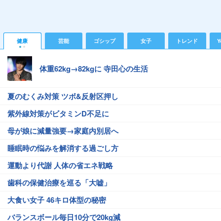
健康
芸能
ゴシップ
女子
トレンド
Y
体重62kg→82kgに 寺田心の生活
夏のむくみ対策 ツボ&反射区押し
紫外線対策がビタミンD不足に
母が娘に減量強要→家庭内別居へ
睡眠時の悩みを解消する過ごし方
運動より代謝 人体の省エネ戦略
歯科の保健治療を巡る「大嘘」
大食い女子 46キロ体型の秘密
バランスボール毎日10分で20kg減