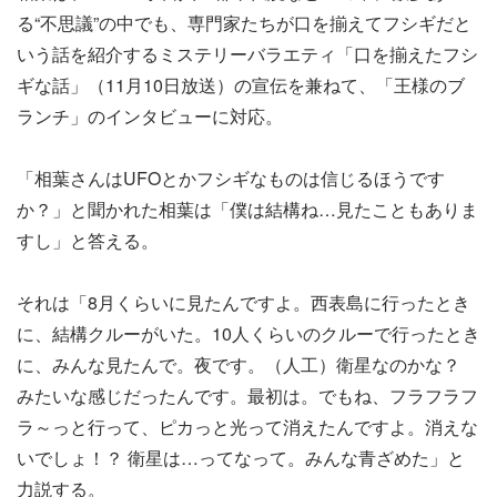
る“不思議”の中でも、専門家たちが口を揃えてフシギだと
いう話を紹介するミステリーバラエティ「口を揃えたフシ
ギな話」（11月10日放送）の宣伝を兼ねて、「王様のブ
ランチ」のインタビューに対応。
「相葉さんはUFOとかフシギなものは信じるほうです
か？」と聞かれた相葉は「僕は結構ね…見たこともありま
すし」と答える。
それは「8月くらいに見たんですよ。西表島に行ったとき
に、結構クルーがいた。10人くらいのクルーで行ったとき
に、みんな見たんで。夜です。（人工）衛星なのかな？
みたいな感じだったんです。最初は。でもね、フラフラフ
ラ～っと行って、ピカっと光って消えたんですよ。消えな
いでしょ！？ 衛星は…ってなって。みんな青ざめた」と
力説する。