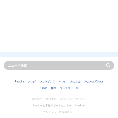
Peachy
ブログ
ショッピング
バンク
みんかぶ
みんかぶChoice
Kstyle
株探
プレスリリース
運営会社
利用規約
プライバシーポリシー
livedoorお客様サポートセンター
livedoor
コンテンツ・広告ポリシー