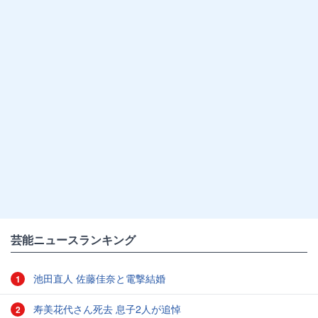
芸能ニュースランキング
池田直人 佐藤佳奈と電撃結婚
1
寿美花代さん死去 息子2人が追悼
2