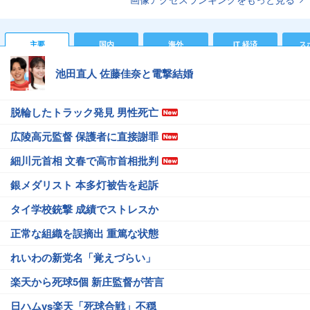
主要
国内
海外
IT 経済
ス
池田直人 佐藤佳奈と電撃結婚
脱輪したトラック発見 男性死亡
広陵高元監督 保護者に直接謝罪
細川元首相 文春で高市首相批判
銀メダリスト 本多灯被告を起訴
タイ学校銃撃 成績でストレスか
正常な組織を誤摘出 重篤な状態
れいわの新党名「覚えづらい」
楽天から死球5個 新庄監督が苦言
日ハムvs楽天「死球合戦」不穏