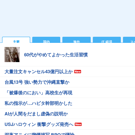
主要
国内
海外
IT 経済
ス
60代がやめてよかった生活習慣
大量注文キャンセル43億円以上か
台風13号 強い勢力で沖縄直撃か
「被爆後のにおい」高校生が再現
私の指示が…ハビタ幹部明かした
AIが人間をだまし虚偽の説明か
USJハロウィン 衝撃グッズ発売へ
深夜アニメに喫煙描写 BPOで議論