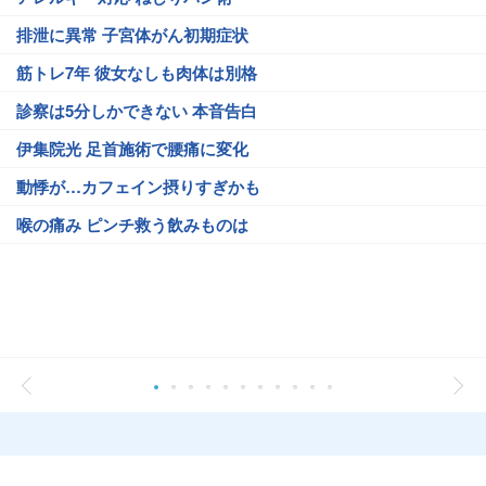
排泄に異常 子宮体がん初期症状
筋トレ7年 彼女なしも肉体は別格
診察は5分しかできない 本音告白
伊集院光 足首施術で腰痛に変化
動悸が…カフェイン摂りすぎかも
喉の痛み ピンチ救う飲みものは