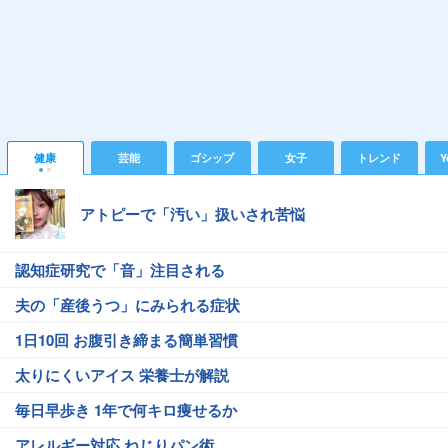
健康
芸能
ゴシップ
女子
トレンド
Y
アトピーで「汚い」扱いされ苦悩
認知症研究で「音」注目される
夫の「産後うつ」にみられる症状
1日10回 お腹引き締まる簡単習慣
太りにくいアイス 栄養士が解説
毎日早歩き 1年で何キロ痩せるか
アレルギー対応 ねじりパン術