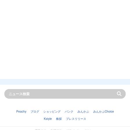
Peachy
ブログ
ショッピング
バンク
みんかぶ
みんかぶChoice
Kstyle
株探
プレスリリース