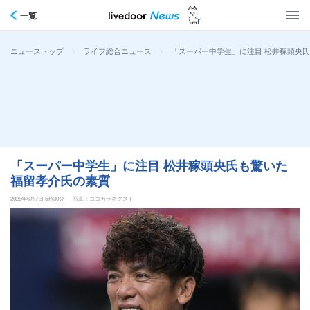
一覧
>
>
「スーパー中学生」に注目 松井稼頭央
ニューストップ
ライフ総合ニュース
「スーパー中学生」に注目 松井稼頭央氏も驚いた
福留孝介氏の素質
2026年6月7日 5時30分
写真：ココカラネクスト