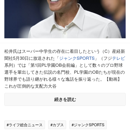
松井氏はスーパー中学生の存在に着目したという（C）産経新
聞社5月30日に放送された「
ジャンクSPORTS
」（フジ
テレビ
系列）では「第1回PL学園OB会前編」として数々のプロ野球
選手を輩出してきた伝説の名門校、PL学園のOBたちが現在の
野球界でも語り継がれる様々な逸話を振り返った。【動画】
これが圧倒的な支配力大谷
続きを読む
#ライフ総合ニュース
#カブス
#ジャンクSPORTS