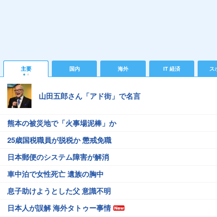
主要
国内
海外
IT 経済
ス
山田五郎さん「アド街」で名言
熊本の被災地で「火事場泥棒」か
25歳国税職員が脱税か 懲戒免職
日本郵便のシステム障害が解消
車中泊で女性死亡 遺族の胸中
息子助けようとした父 意識不明
日本人が誤解 海外タトゥー事情