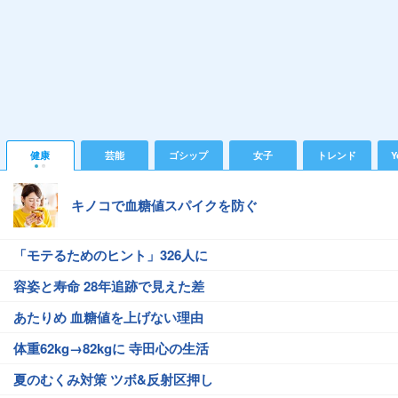
健康
芸能
ゴシップ
女子
トレンド
Y
キノコで血糖値スパイクを防ぐ
「モテるためのヒント」326人に
容姿と寿命 28年追跡で見えた差
あたりめ 血糖値を上げない理由
体重62kg→82kgに 寺田心の生活
夏のむくみ対策 ツボ&反射区押し