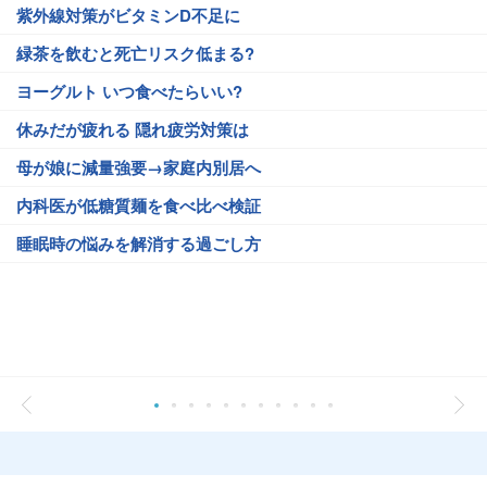
紫外線対策がビタミンD不足に
緑茶を飲むと死亡リスク低まる?
ヨーグルト いつ食べたらいい?
休みだが疲れる 隠れ疲労対策は
母が娘に減量強要→家庭内別居へ
内科医が低糖質麺を食べ比べ検証
睡眠時の悩みを解消する過ごし方