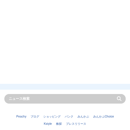
Peachy
ブログ
ショッピング
バンク
みんかぶ
みんかぶChoice
Kstyle
株探
プレスリリース