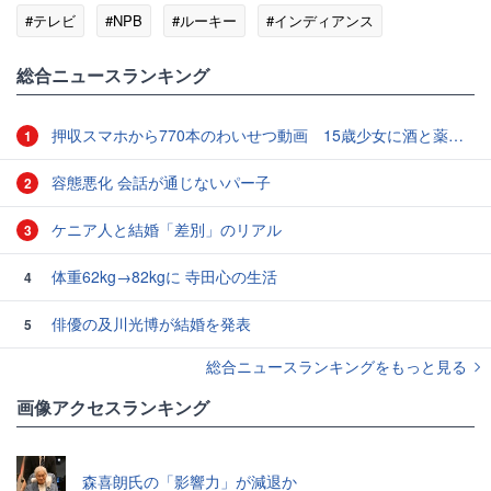
#テレビ
#NPB
#ルーキー
#インディアンス
#大谷翔平
総合ニュースランキング
押収スマホから770本のわいせつ動画 15歳少女に酒と薬飲ませ性的暴行か 54歳男を再逮捕 「薬もありますよ」とSNSで誘い出し
1
容態悪化 会話が通じないパー子
2
ケニア人と結婚「差別」のリアル
3
体重62kg→82kgに 寺田心の生活
4
俳優の及川光博が結婚を発表
5
総合ニュースランキングをもっと見る
画像アクセスランキング
森喜朗氏の「影響力」が減退か