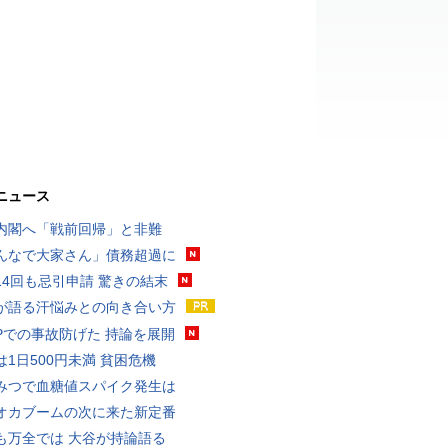
ニュース
内閣へ「戦前回帰」と非難
んなで大家さん」債務超過に
14回も忌引申請 驚きの結末
が語る汗悩みとの向き合い方
UPでの事故防げた 持論を展開
は1日500円未満 貧困危機
みつで血糖値スパイク発生は
オカブームの次に来た新定番
も万全では 大谷が持論語る