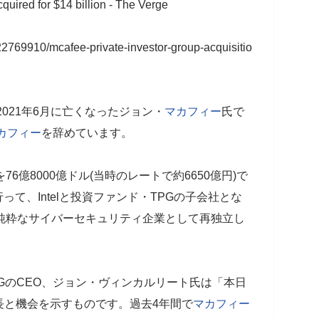
uired for $14 billion - The Verge
2769910/mcafee-private-investor-group-acquisitio
2021年6月に亡くなったジョン・
マカフィー
氏で
カフィー
を辞めています。
を76億8000億ドル(当時のレートで約6650億円)で
行って、Intelと投資ファンド・TPGの子会社とな
して、純粋なサイバーセキュリティ企業として再独立し
GのCEO、ジョン・ヴィンカルリート氏は「本日
長と機会を示すものです。過去4年間で
マカフィー