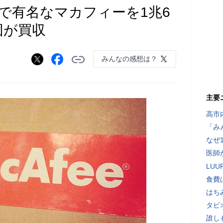
で有名なマカフィーを1兆6
団が買収
みんなの感想は？
主要
高市
「み
なぜ
医師
LU
食費
はち
タピ
誰し