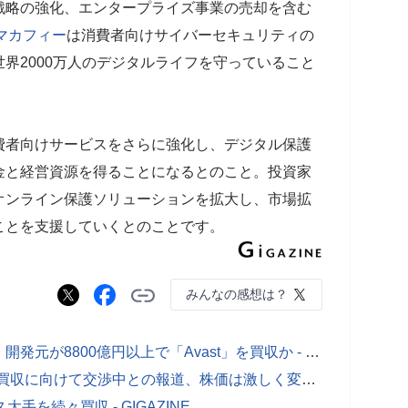
戦略の強化、エンタープライズ事業の売却を含む
マカフィー
は消費者向けサイバーセキュリティの
界2000万人のデジタルライフを守っていること
費者向けサービスをさらに強化し、デジタル保護
金と経営資源を得ることになるとのこと。投資家
オンライン保護ソリューションを拡大し、市場拡
ことを支援していくとのことです。
みんなの感想は？
老舗セキュリティソフト「ノートン」開発元が8800億円以上で「Avast」を買収か - GIGAZINE
PayPalが画像共有SNS・Pinterestの買収に向けて交渉中との報道、株価は激しく変動 - GIGAZINE
を続々買収 - GIGAZINE