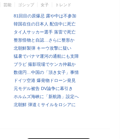
芸能
ゴシップ
女子
トレンド
81回目の原爆忌 露や中は不参加
韓国在住の日本人 配信中に死亡
タイ人サッカー選手 落雷で死亡
整形怪物と自認…さらに整形か
北朝鮮製弾 キーウ攻撃に疑い
猛暑でパナマ運河の通航にも支障
ブラピ 撮影現場でケンカ仲裁か
数億円…中国の「頂き女子」事情
ドイツ空港 爆発物ドローン発見
元モデル被告 DV論争に幕引き
ホルムズ海峡に「新航路」設定へ
北朝鮮 弾道ミサイルをロシアに