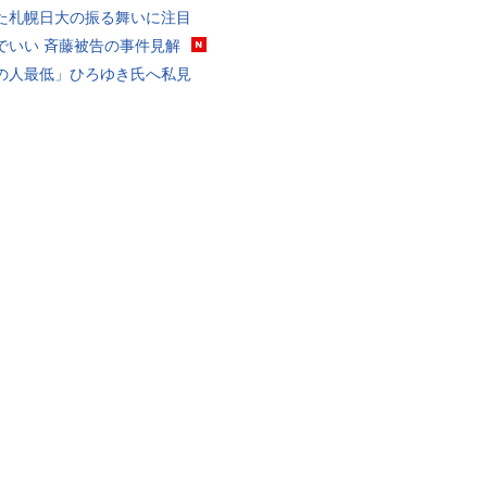
た札幌日大の振る舞いに注目
でいい 斉藤被告の事件見解
の人最低」ひろゆき氏へ私見