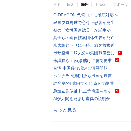
主要
国内
海外
IT 経済
スポーツ
G-DRAGON 悪質コメに徹底対応へ
韓国プロ野球で心停止患者が発生
初の「女性国連総長」が誕生か
兵士らの遺体捜索団体代表が死亡
米大統領ヘリに一時、旅客機接近
ガザ空爆 112人分の集団葬儀営む
米議員ら 山火事賭けに規制要求
台湾 中国侵攻想定し演習開始
ハシナ氏 死刑判決も帰国を宣言
誤廃棄の1億円宝くじ 奇跡の返還
急進左派候補 民主予備選を制す
AIが人間をだまし虚偽の説明か
もっと見る