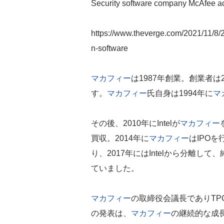
Security software company McAfee acq
https://www.theverge.com/2021/11/8/2
n-software
マカフィー
は1987年創業。創業者は
す。
マカフィー
氏自身は1994年に
マ
その後、2010年にIntelが
マカフィー
買収。2014年に
マカフィー
はIPOを
り、2017年にはIntelから分離
ていました。
マカフィー
の取締役会議長でありTP
の発表は、
マカフィー
の継続的な成