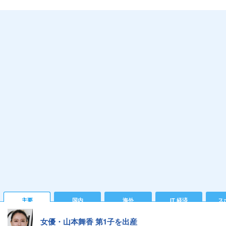
主要
国内
海外
IT 経済
ス
女優・山本舞香 第1子を出産