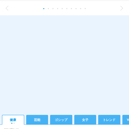
健康
芸能
ゴシップ
女子
トレンド
Y