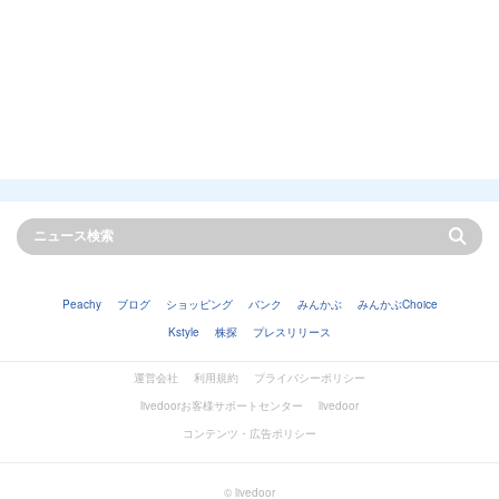
Peachy
ブログ
ショッピング
バンク
みんかぶ
みんかぶChoice
Kstyle
株探
プレスリリース
運営会社
利用規約
プライバシーポリシー
livedoorお客様サポートセンター
livedoor
コンテンツ・広告ポリシー
© livedoor