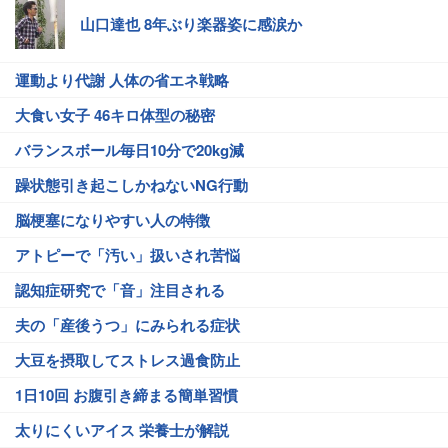
山口達也 8年ぶり楽器姿に感涙か
運動より代謝 人体の省エネ戦略
大食い女子 46キロ体型の秘密
バランスボール毎日10分で20kg減
躁状態引き起こしかねないNG行動
脳梗塞になりやすい人の特徴
アトピーで「汚い」扱いされ苦悩
認知症研究で「音」注目される
夫の「産後うつ」にみられる症状
大豆を摂取してストレス過食防止
1日10回 お腹引き締まる簡単習慣
太りにくいアイス 栄養士が解説