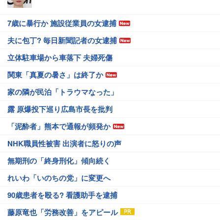
7歳に暴行か 施設従業員の女逮捕
夫に包丁? 毎日新聞記者の女逮捕
立体駐車場から車落下 夫婦死傷
関東「真夏の暑さ」は終了か
家の隣が民泊「トラウマなった」
露 原爆投下巡り広島市長を批判
「泥酔者」熊本で通報が頻発か
NHK職員性被害 出演者に怒りの声
無期刑の「終身刑化」傾向続く
れいわ「いのちの党」に変更へ
90歳患者を殴る? 看護助手を逮捕
藤原竜也「労務改善」をアピール