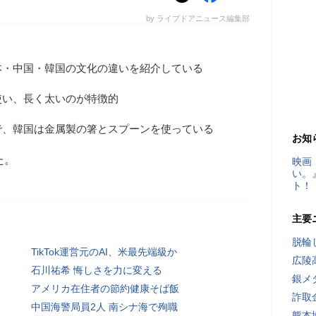
by ライブドアニュース編集部
本・中国・韓国の文化の違いを紹介している
使い、長く太いのが特徴的
で、韓国は金属製の箸とスプーンを使っている
お知
た。
映画
い。
ト！
主要
脱輪
TikTok運営元のAI、米最先端級か
広陵
石川祐希 悔しさを力に変える
銀メ
アメリカ在住者の節約健康そば飯
詐取
中国海警局員2人 南シナ海で殉職
熊本