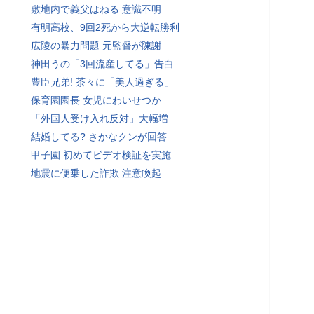
敷地内で義父はねる 意識不明
有明高校、9回2死から大逆転勝利
広陵の暴力問題 元監督が陳謝
神田うの「3回流産してる」告白
豊臣兄弟! 茶々に「美人過ぎる」
保育園園長 女児にわいせつか
「外国人受け入れ反対」大幅増
結婚してる? さかなクンが回答
甲子園 初めてビデオ検証を実施
地震に便乗した詐欺 注意喚起