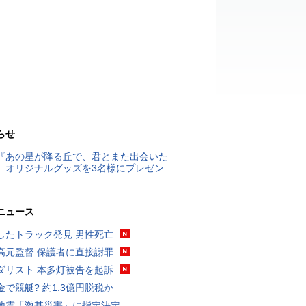
らせ
『あの星が降る丘で、君とまた出会いた
』オリジナルグッズを3名様にプレゼン
ニュース
したトラック発見 男性死亡
高元監督 保護者に直接謝罪
ダリスト 本多灯被告を起訴
金で競艇? 約1.3億円脱税か
地震「激甚災害」に指定決定