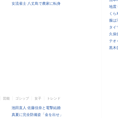
女流雀士 八丈島で農家に転身
地震
くら
服は
タイ
久保
テオ
黒木
芸能
ゴシップ
女子
トレンド
池田直人 佐藤佳奈と電撃結婚
真夏に完全防備姿「金を出せ」