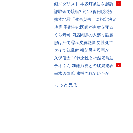
銀メダリスト 本多灯被告を起訴
詐取金で競艇? 約1.3億円脱税か
熊本地震「激甚災害」に指定決定
地震 手術中の医師が患者を守る
くら寿司 閉店間際の大盛り話題
服は汗で濡れ皮膚乾燥 男性死亡
タイで銃乱射 祖父母も殺害か
久保優太 10代女性との結婚報告
テオくん 加藤乃愛との破局発表
黒木啓司氏 逮捕されていたか
もっと見る