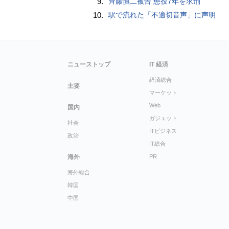
9.
斉藤慎二被告 懲役7年を求刑
10.
駅で流れた「不適切音声」に声明
ニューストップ
IT 経済
経済総合
主要
マーケット
Web
国内
ガジェット
社会
ITビジネス
政治
IT総合
海外
PR
海外総合
韓国
中国