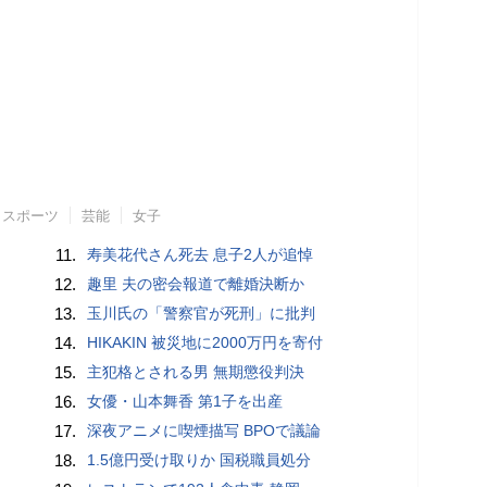
スポーツ
芸能
女子
11.
寿美花代さん死去 息子2人が追悼
12.
趣里 夫の密会報道で離婚決断か
13.
玉川氏の「警察官が死刑」に批判
14.
HIKAKIN 被災地に2000万円を寄付
15.
主犯格とされる男 無期懲役判決
16.
女優・山本舞香 第1子を出産
17.
深夜アニメに喫煙描写 BPOで議論
18.
1.5億円受け取りか 国税職員処分