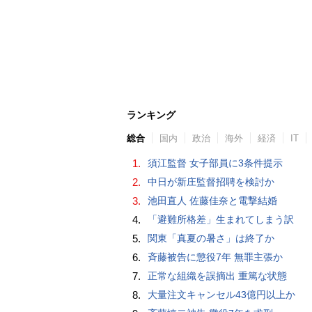
ランキング
総合
国内
政治
海外
経済
IT
1.
須江監督 女子部員に3条件提示
2.
中日が新庄監督招聘を検討か
3.
池田直人 佐藤佳奈と電撃結婚
4.
「避難所格差」生まれてしまう訳
5.
関東「真夏の暑さ」は終了か
6.
斉藤被告に懲役7年 無罪主張か
7.
正常な組織を誤摘出 重篤な状態
8.
大量注文キャンセル43億円以上か