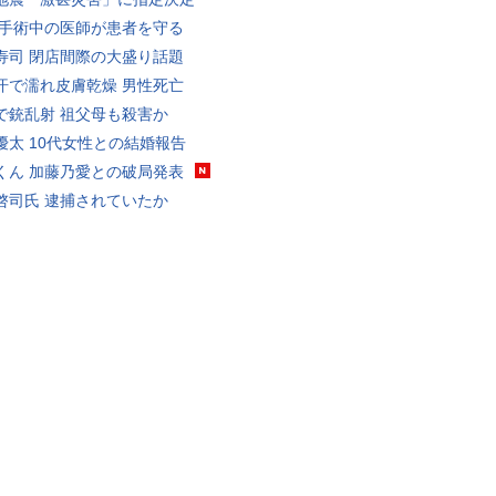
 手術中の医師が患者を守る
寿司 閉店間際の大盛り話題
汗で濡れ皮膚乾燥 男性死亡
で銃乱射 祖父母も殺害か
優太 10代女性との結婚報告
くん 加藤乃愛との破局発表
啓司氏 逮捕されていたか