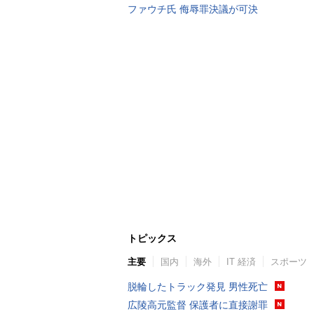
ファウチ氏 侮辱罪決議が可決
トピックス
主要
国内
海外
IT 経済
スポーツ
脱輪したトラック発見 男性死亡
広陵高元監督 保護者に直接謝罪