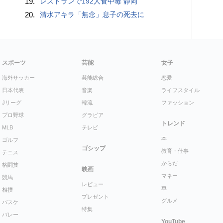
19.
レストランで192人食中毒 静岡
20.
清水アキラ「無念」息子の死去に
スポーツ
芸能
女子
海外サッカー
芸能総合
恋愛
日本代表
音楽
ライフスタイル
Jリーグ
韓流
ファッション
プロ野球
グラビア
トレンド
MLB
テレビ
本
ゴルフ
ゴシップ
教育・仕事
テニス
からだ
格闘技
映画
マネー
競馬
レビュー
車
相撲
プレゼント
グルメ
バスケ
特集
バレー
YouTube