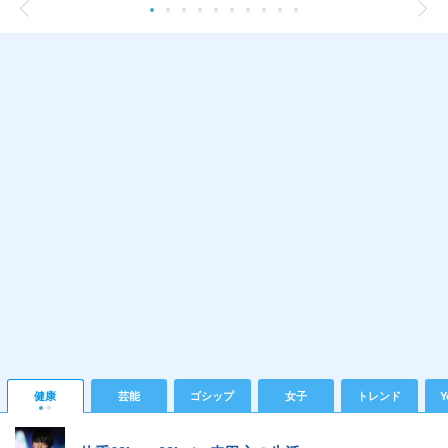
健康
芸能
ゴシップ
女子
トレンド
Y