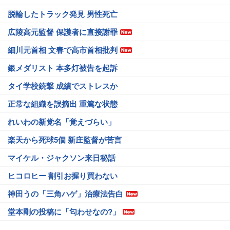
脱輪したトラック発見 男性死亡
広陵高元監督 保護者に直接謝罪
細川元首相 文春で高市首相批判
銀メダリスト 本多灯被告を起訴
タイ学校銃撃 成績でストレスか
正常な組織を誤摘出 重篤な状態
れいわの新党名「覚えづらい」
楽天から死球5個 新庄監督が苦言
マイケル・ジャクソン来日秘話
ヒコロヒー 割引お握り買わない
神田うの「三角ハゲ」治療法告白
堂本剛の投稿に「匂わせなの?」