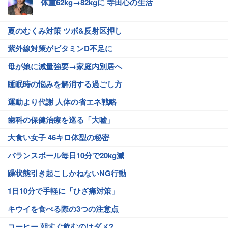
体重62kg→82kgに 寺田心の生活
夏のむくみ対策 ツボ&反射区押し
紫外線対策がビタミンD不足に
母が娘に減量強要→家庭内別居へ
睡眠時の悩みを解消する過ごし方
運動より代謝 人体の省エネ戦略
歯科の保健治療を巡る「大嘘」
大食い女子 46キロ体型の秘密
バランスボール毎日10分で20kg減
躁状態引き起こしかねないNG行動
1日10分で手軽に「ひざ痛対策」
キウイを食べる際の3つの注意点
コーヒー 朝すぐ飲むのはダメ?