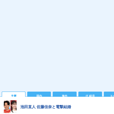
主要
国内
海外
IT 経済
ス
池田直人 佐藤佳奈と電撃結婚