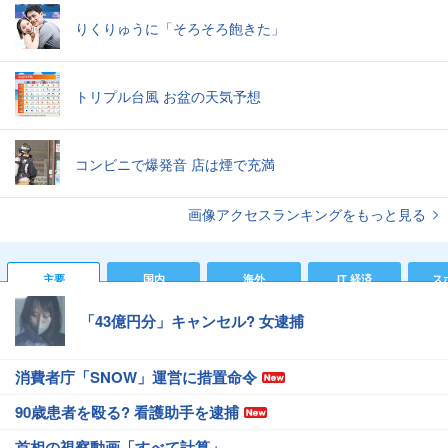
りくりゅうに「そろそろ飽きた」
トリプル台風 お盆の天気予想
コンビニで爆発音 店は煙で充満
画像アクセスランキングをもっと見る
主要
国内
海外
IT 経済
ス
「43億円分」キャンセル? 女逮捕
消費者庁「SNOW」運営に措置命令
90歳患者を殴る? 看護助手を逮捕
首相の視察動画「すべて計算」