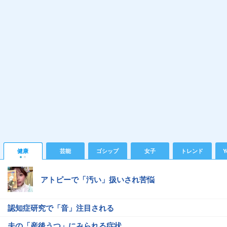
健康
芸能
ゴシップ
女子
トレンド
Y
アトピーで「汚い」扱いされ苦悩
認知症研究で「音」注目される
夫の「産後うつ」にみられる症状