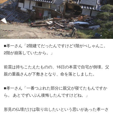
■孝一さん「2階建てだったんですけど1階がぺしゃんこ。
2階が崩落していたから。」
前震は持ちこたえたものの、16日の本震で自宅が倒壊。父
親の重義さんが下敷きとなり、命を落としました。
■孝一さん「一番つぶれた部分に親父が寝てたもんですか
ら。 あとでずいぶん後悔したんですけどね。」
形見の仏壇だけは取り出したいという思いがあった孝一さ