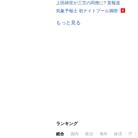
上田綺世が三笘の同僚に? 英報道
気象予報士 初ナイトプール満喫
もっと見る
ランキング
総合
国内
政治
海外
経済
IT