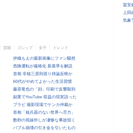
冨安
上田
気象
芸能
ゴシップ
女子
トレンド
伊織もえの最新画像にファン騒然
危険運転が厳格化 新基準を解説
首相 非核三原則巡り持論反映か
60代がやめてよかった生活習慣
藤原竜也の「顔」印刷で反響殺到
副業でYouTube 収益の現実語った
ブラピ 撮影現場でケンカ仲裁か
首相「核兵器のない世界へ尽力」
数秒の視線外しが凄惨な事故招く
バブル崩壊の引き金を引いたもの