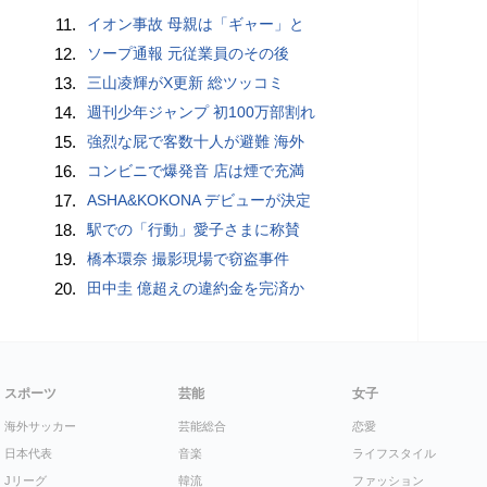
11.
イオン事故 母親は「ギャー」と
12.
ソープ通報 元従業員のその後
13.
三山凌輝がX更新 総ツッコミ
14.
週刊少年ジャンプ 初100万部割れ
15.
強烈な屁で客数十人が避難 海外
16.
コンビニで爆発音 店は煙で充満
17.
ASHA&KOKONA デビューが決定
18.
駅での「行動」愛子さまに称賛
19.
橋本環奈 撮影現場で窃盗事件
20.
田中圭 億超えの違約金を完済か
スポーツ
芸能
女子
海外サッカー
芸能総合
恋愛
日本代表
音楽
ライフスタイル
Jリーグ
韓流
ファッション