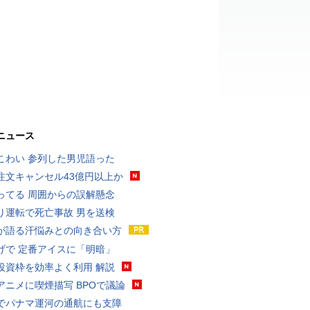
ニュース
こわい 参列した男児語った
注文キャンセル43億円以上か
ってる 周囲からの誤解懸念
り運転で死亡事故 男を送検
が語る汗悩みとの向き合い方
げで 定番アイスに「明暗」
投資枠を効率よく利用 解説
アニメに喫煙描写 BPOで議論
でパナマ運河の通航にも支障