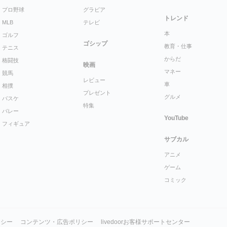
プロ野球
グラビア
トレンド
MLB
テレビ
本
ゴルフ
ゴシップ
教育・仕事
テニス
からだ
格闘技
映画
マネー
競馬
レビュー
車
相撲
プレゼント
グルメ
バスケ
特集
バレー
YouTube
フィギュア
サブカル
アニメ
ゲーム
コミック
リシー
コンテンツ・広告ポリシー
livedoorお客様サポートセンター