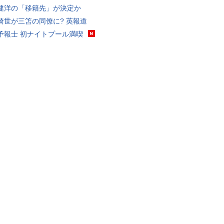
健洋の「移籍先」が決定か
綺世が三笘の同僚に? 英報道
予報士 初ナイトプール満喫