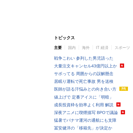
トピックス
主要
国内
海外
IT 経済
スポーツ
戦争こわい 参列した男児語った
大量注文キャンセル43億円以上か
サボってる 周囲からの誤解懸念
居眠り運転で死亡事故 男を送検
医師が語る汗悩みとの向き合い方
値上げで 定番アイスに「明暗」
成長投資枠を効率よく利用 解説
深夜アニメに喫煙描写 BPOで議論
猛暑でパナマ運河の通航にも支障
冨安健洋の「移籍先」が決定か