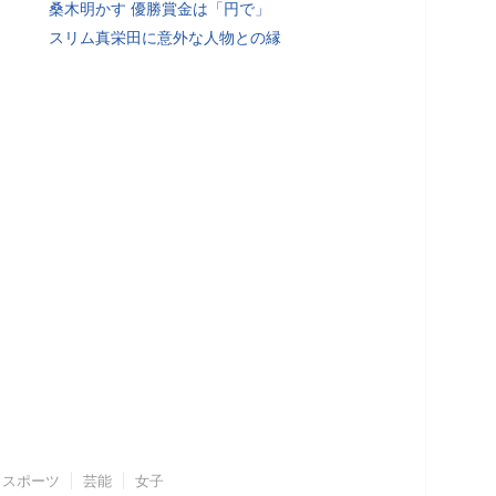
桑木明かす 優勝賞金は「円で」
スリム真栄田に意外な人物との縁
スポーツ
芸能
女子