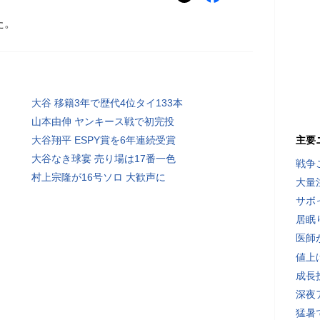
た。
大谷 移籍3年で歴代4位タイ133本
山本由伸 ヤンキース戦で初完投
大谷翔平 ESPY賞を6年連続受賞
主要
大谷なき球宴 売り場は17番一色
戦争
村上宗隆が16号ソロ 大歓声に
大量
サボ
居眠
医師
値上
成長
深夜
猛暑