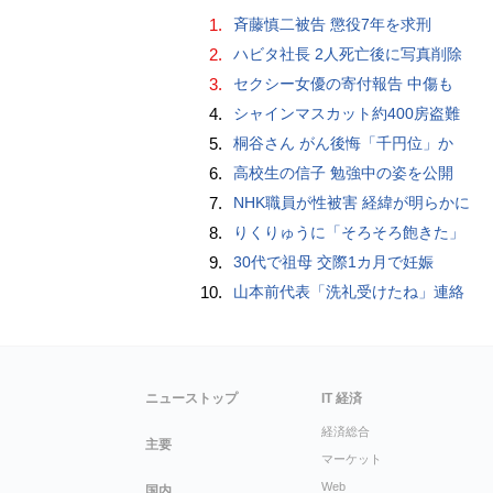
1.
斉藤慎二被告 懲役7年を求刑
2.
ハビタ社長 2人死亡後に写真削除
3.
セクシー女優の寄付報告 中傷も
4.
シャインマスカット約400房盗難
5.
桐谷さん がん後悔「千円位」か
6.
高校生の信子 勉強中の姿を公開
7.
NHK職員が性被害 経緯が明らかに
8.
りくりゅうに「そろそろ飽きた」
9.
30代で祖母 交際1カ月で妊娠
10.
山本前代表「洗礼受けたね」連絡
ニューストップ
IT 経済
経済総合
主要
マーケット
Web
国内