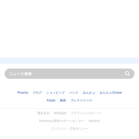
Peachy
ブログ
ショッピング
バンク
みんかぶ
みんかぶChoice
Kstyle
株探
プレスリリース
運営会社
利用規約
プライバシーポリシー
livedoorお客様サポートセンター
livedoor
コンテンツ・広告ポリシー