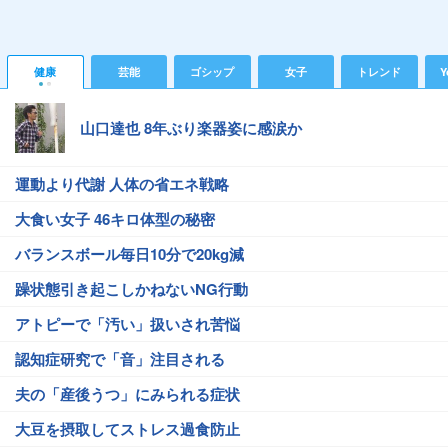
健康
芸能
ゴシップ
女子
トレンド
Y
山口達也 8年ぶり楽器姿に感涙か
運動より代謝 人体の省エネ戦略
大食い女子 46キロ体型の秘密
バランスボール毎日10分で20kg減
躁状態引き起こしかねないNG行動
アトピーで「汚い」扱いされ苦悩
認知症研究で「音」注目される
夫の「産後うつ」にみられる症状
大豆を摂取してストレス過食防止