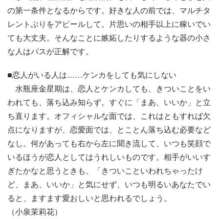
の第一条件となるからです。好きな人の前では、マルチタ
レントぶりをアピールして。片思いの相手以上に稼いでい
ても大丈夫。そんなことに嫉妬したりするような器の小さ
な人はパスが正解です。
■恋人がいる人は……ケンカをしても気にしない
水瓶座金星期は、恋人とケンカしても、きついことをい
われても、落ち込み知らず。すぐに「まあ、いいか」と立
ち直ります。オフィシャルな面では、これはともすれば欠
点になりますが、恋愛面では、とことん落ち込む必要など
なし。何があっても右から左に聞き流して、いつも笑顔で
いるほうが恋人としてはうれしいものです。相手がいいす
ぎたかなと思うときも、「きついこといわれちゃったけ
ど、まあ、いいか」と気にせず、いつも明るいあなたでい
ると、ますます愛おしいと思われるでしょう。
（小泉茉莉花）