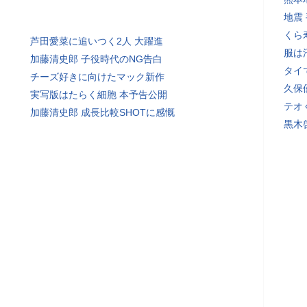
地震
くら
芦田愛菜に追いつく2人 大躍進
服は
加藤清史郎 子役時代のNG告白
タイ
チーズ好きに向けたマック新作
久保
実写版はたらく細胞 本予告公開
テオ
加藤清史郎 成長比較SHOTに感慨
黒木