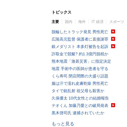
トピックス
主要
国内
海外
IT 経済
スポーツ
脱輪したトラック発見 男性死亡
広陵高元監督 保護者に直接謝罪
銀メダリスト 本多灯被告を起訴
詐取金で競艇? 約1.3億円脱税か
熊本地震「激甚災害」に指定決定
地震 手術中の医師が患者を守る
くら寿司 閉店間際の大盛り話題
服は汗で濡れ皮膚乾燥 男性死亡
タイで銃乱射 祖父母も殺害か
久保優太 10代女性との結婚報告
テオくん 加藤乃愛との破局発表
黒木啓司氏 逮捕されていたか
もっと見る