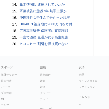
14.
黒木啓司氏 逮捕されていたか
15.
斉藤被告に懲役7年 無罪主張か
16.
沖縄移住 1年住んで分かった現実
17.
HIKAKIN 被災地に2000万円を寄付
18.
広陵高元監督 保護者に直接謝罪
19.
一言で激昂 巨漢が女子高生殺害
20.
ヒコロヒー 割引お握り買わない
スポーツ
芸能
女子
海外サッカー
芸能総合
恋愛
日本代表
音楽
ライフスタイル
Jリーグ
韓流
ファッション
プロ野球
グラビア
トレンド
MLB
テレビ
本
ゴルフ