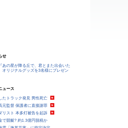
らせ
『あの星が降る丘で、君とまた出会いた
』オリジナルグッズを3名様にプレゼン
ニュース
したトラック発見 男性死亡
高元監督 保護者に直接謝罪
ダリスト 本多灯被告を起訴
金で競艇? 約1.3億円脱税か
地震「激甚災害」に指定決定