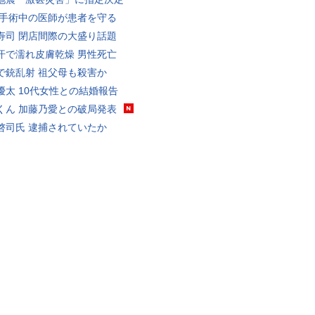
 手術中の医師が患者を守る
寿司 閉店間際の大盛り話題
汗で濡れ皮膚乾燥 男性死亡
で銃乱射 祖父母も殺害か
優太 10代女性との結婚報告
くん 加藤乃愛との破局発表
啓司氏 逮捕されていたか