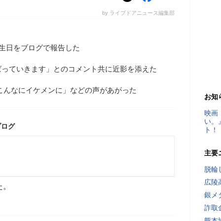
by ライブドアニュース編集部
誕生日をブログで報告した
ばっていきます」とのコメント共に近影を添えた
こんなにイケメンに」などの声があがった
お知
映画
い。
ブログ
ト！
主要
脱輪
広陵
た。
銀メ
詐取
熊本