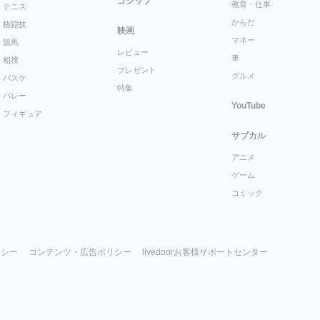
ゴシップ
教育・仕事
テニス
からだ
格闘技
映画
マネー
競馬
レビュー
車
相撲
プレゼント
グルメ
バスケ
特集
バレー
YouTube
フィギュア
サブカル
アニメ
ゲーム
コミック
リシー
コンテンツ・広告ポリシー
livedoorお客様サポートセンター