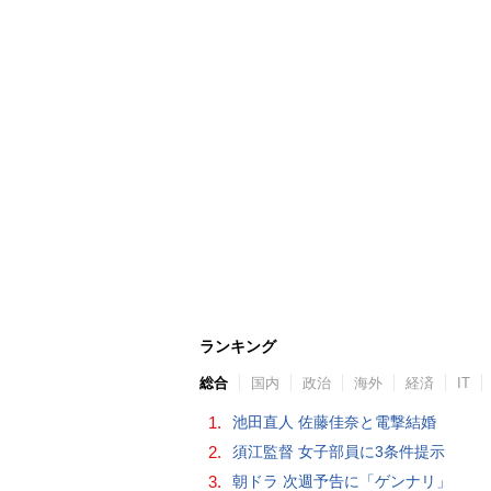
ランキング
総合
国内
政治
海外
経済
IT
1.
池田直人 佐藤佳奈と電撃結婚
2.
須江監督 女子部員に3条件提示
3.
朝ドラ 次週予告に「ゲンナリ」