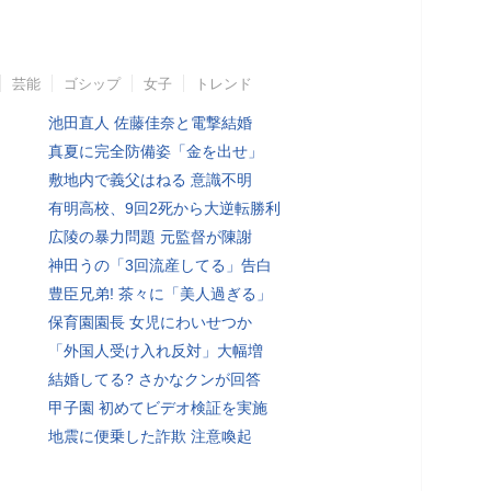
芸能
ゴシップ
女子
トレンド
池田直人 佐藤佳奈と電撃結婚
真夏に完全防備姿「金を出せ」
敷地内で義父はねる 意識不明
有明高校、9回2死から大逆転勝利
広陵の暴力問題 元監督が陳謝
神田うの「3回流産してる」告白
豊臣兄弟! 茶々に「美人過ぎる」
保育園園長 女児にわいせつか
「外国人受け入れ反対」大幅増
結婚してる? さかなクンが回答
甲子園 初めてビデオ検証を実施
地震に便乗した詐欺 注意喚起