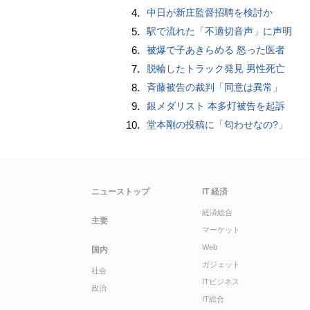
4.
中日が新庄監督招聘を検討か
5.
駅で流れた「不適切音声」に声明
6.
被爆で子あきらめる 怒った医者
7.
脱輪したトラック発見 男性死亡
8.
斉藤被告の裁判「同意は異常」
9.
銀メダリスト 本多灯被告を起訴
10.
堂本剛の投稿に「匂わせなの?」
ニューストップ
IT 経済
経済総合
主要
マーケット
Web
国内
ガジェット
社会
ITビジネス
政治
IT総合