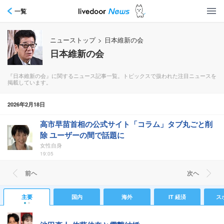
一覧
ニューストップ
>
日本維新の会
日本維新の会
『日本維新の会』に関するニュース記事一覧。トピックスで扱われた注目ニュースを
掲載しています。
2026年2月18日
高市早苗首相の公式サイト「コラム」タブ丸ごと削
除 ユーザーの間で話題に
女性自身
19:05
前ヘ
次ヘ
主要
国内
海外
IT 経済
ス