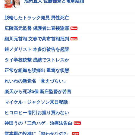
池田直人 佐藤佳奈と電撃結婚
脱輪したトラック発見 男性死亡
広陵高元監督 保護者に直接謝罪
細川元首相 文春で高市首相批判
銀メダリスト 本多灯被告を起訴
タイ学校銃撃 成績でストレスか
正常な組織を誤摘出 重篤な状態
れいわの新党名「覚えづらい」
楽天から死球5個 新庄監督が苦言
マイケル・ジャクソン来日秘話
ヒコロヒー 割引お握り買わない
神田うの「三角ハゲ」治療法告白
堂本剛の投稿に「匂わせなの?」