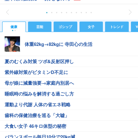
健康
芸能
ゴシップ
女子
トレンド
Y
体重62kg→82kgに 寺田心の生活
夏のむくみ対策 ツボ&反射区押し
紫外線対策がビタミンD不足に
母が娘に減量強要→家庭内別居へ
睡眠時の悩みを解消する過ごし方
運動より代謝 人体の省エネ戦略
歯科の保健治療を巡る「大嘘」
大食い女子 46キロ体型の秘密
バランスボール毎日10分で20kg減