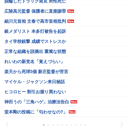
脱輪したトラック発見 男性死亡
広陵高元監督 保護者に直接謝罪
細川元首相 文春で高市首相批判
銀メダリスト 本多灯被告を起訴
タイ学校銃撃 成績でストレスか
正常な組織を誤摘出 重篤な状態
れいわの新党名「覚えづらい」
楽天から死球5個 新庄監督が苦言
マイケル・ジャクソン来日秘話
ヒコロヒー 割引お握り買わない
神田うの「三角ハゲ」治療法告白
堂本剛の投稿に「匂わせなの?」