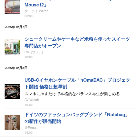
Mouse i2」
ケータイ Watch
00:00
2025年12月7日
シュークリームやケーキなど米粉を使ったスイーツ
専門店がオープン
ufu. [ウフ。]
18:00
2025年12月3日
USB-Cイヤホンケーブル「nOmaDAC」プロジェク
ト開始 価格は超早割
スマホに挿すだけで本格的なバランス再生が楽しめる
AV Watch
16:00
ドイツのファッションバッグブランド「Notabag」
の新作が販売開始
＠Press
15:00