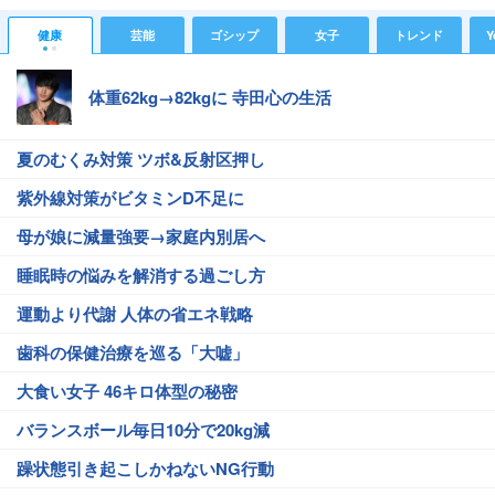
健康
芸能
ゴシップ
女子
トレンド
Y
体重62kg→82kgに 寺田心の生活
夏のむくみ対策 ツボ&反射区押し
紫外線対策がビタミンD不足に
母が娘に減量強要→家庭内別居へ
睡眠時の悩みを解消する過ごし方
運動より代謝 人体の省エネ戦略
歯科の保健治療を巡る「大嘘」
大食い女子 46キロ体型の秘密
バランスボール毎日10分で20kg減
躁状態引き起こしかねないNG行動