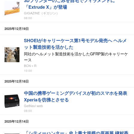
3Dプリンターのごみを自宅でフィラメントに
「Extrude X」が登場
GIGAZINE（ギガジン）
08:00
2025年12月19日
SHOEIがキャリーケース第1号モデル発売へ ヘルメ
ット製造技術を活かした
同社のヘルメット製造技術を活かしたGFRP製のキャリーケ
ース
BCN＋R
10:00
2025年12月18日
中国の携帯ゲーミングデバイスが初のスマホを発表
Xperiaを彷彿とさせる
GetNavi web
08:00
2025年12月14日
「シティーハンター」史上最大規模の原画展 槇村香