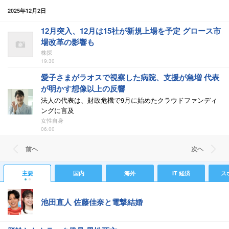
2025年12月2日
12月突入、12月は15社が新規上場を予定 グロース市
場改革の影響も
株探
19:30
愛子さまがラオスで視察した病院、支援が急増 代表
が明かす想像以上の反響
法人の代表は、財政危機で9月に始めたクラウドファンディ
ングに言及
女性自身
06:00
前ヘ
次ヘ
主要
国内
海外
IT 経済
ス
池田直人 佐藤佳奈と電撃結婚