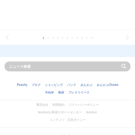
Peachy
ブログ
ショッピング
バンク
みんかぶ
みんかぶChoice
Kstyle
株探
プレスリリース
運営会社
利用規約
プライバシーポリシー
livedoorお客様サポートセンター
livedoor
コンテンツ・広告ポリシー