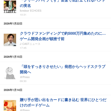
「クリープハイプです」音楽で生計立てれるバンド
の実名
livedoor ECHOES
10:31
2026年1月22日
クラウドファンディングで約5000万円集めたのに…
ゲーム開発企画が頓挫寸前
J-CASTニュース
17:45
2026年1月15日
「頭をすっきりさせたい」発想からヘッドスクラブ
開発へ
＠Press
09:30
2026年1月14日
贈り手が思い出をカードに書き込む 世界にひとつだ
けのボードゲーム
＠Press