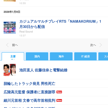
10:55
2026年1月9日
カジュアルマルチプレイRTS「NAMAKORIUM」1
月30日から配信
Real Sound
13:37
前ヘ
次ヘ
主要
国内
海外
IT 経済
ス
池田直人 佐藤佳奈と電撃結婚
脱輪したトラック発見 男性死亡
広陵高元監督 保護者に直接謝罪
細川元首相 文春で高市首相批判