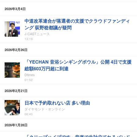
2026年3月4日
中道改革連合が落選者の支援でクラウドファンディ
ング 荻野稔都議が疑問
J-CASTニュース
13:19
2026年2月26日
「YECHAN 音浴シンギングボウル」公開 4日で支援
総額603万円超に到達
Dtimes
01:52
2026年2月21日
日本で予約取れない店 多い理由
ダイヤモンド・オンライン
06:40
2026年1月28日