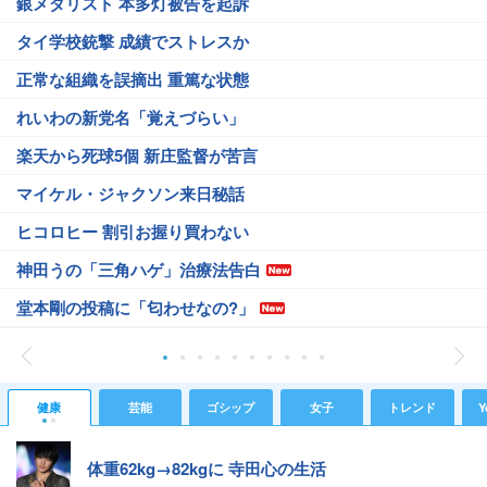
銀メダリスト 本多灯被告を起訴
タイ学校銃撃 成績でストレスか
正常な組織を誤摘出 重篤な状態
れいわの新党名「覚えづらい」
楽天から死球5個 新庄監督が苦言
マイケル・ジャクソン来日秘話
ヒコロヒー 割引お握り買わない
神田うの「三角ハゲ」治療法告白
堂本剛の投稿に「匂わせなの?」
健康
芸能
ゴシップ
女子
トレンド
Y
体重62kg→82kgに 寺田心の生活