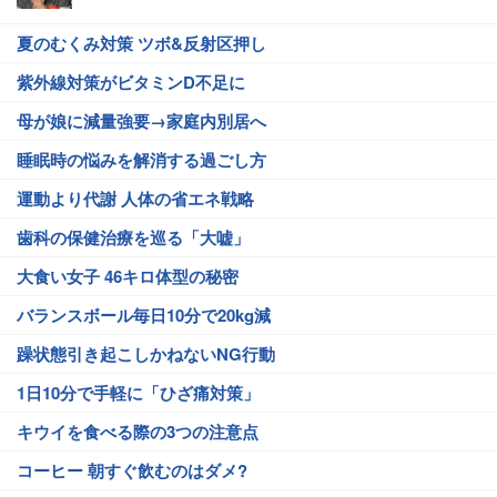
夏のむくみ対策 ツボ&反射区押し
紫外線対策がビタミンD不足に
母が娘に減量強要→家庭内別居へ
睡眠時の悩みを解消する過ごし方
運動より代謝 人体の省エネ戦略
歯科の保健治療を巡る「大嘘」
大食い女子 46キロ体型の秘密
バランスボール毎日10分で20kg減
躁状態引き起こしかねないNG行動
1日10分で手軽に「ひざ痛対策」
キウイを食べる際の3つの注意点
コーヒー 朝すぐ飲むのはダメ?