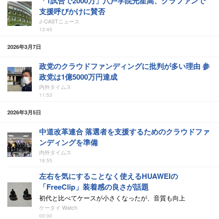
「1試合で2000万」八戸学院光星高、クラファンで
支援呼びかけに賛否
J-CASTニュース
13:45
2026年3月7日
政党のクラウドファンディングに批判が多い理由 参
政党は1億5000万円達成
内外タイムス
11:53
2026年3月5日
中道改革連合 落選者を支援するためのクラウドファ
ンディングを準備
内外タイムス
16:55
左右を気にすることなく使えるHUAWEIの
「FreeClip」装着感の良さが話題
初代と比べてケースが小さくなったが、音質も向上
ケータイ Watch
00:00