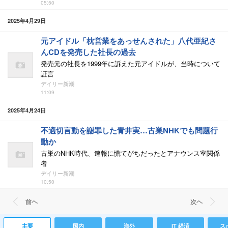
05:50
2025年4月29日
元アイドル「枕営業をあっせんされた」八代亜紀さ
んCDを発売した社長の過去
発売元の社長を1999年に訴えた元アイドルが、当時について
証言
デイリー新潮
11:09
2025年4月24日
不適切言動を謝罪した青井実…古巣NHKでも問題行
動か
古巣のNHK時代、速報に慌てがちだったとアナウンス室関係
者
デイリー新潮
10:50
前ヘ
次ヘ
主要
国内
海外
IT 経済
ス