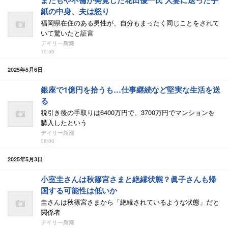
またもや不倫が発覚した花田優一氏 人妻に送った手
紙の中身、夫は怒り
福岡県在住のある男性が、自分もまったく同じことをされて
いて驚いたと証言
デイリー新潮
10:50
2025年5月6日
銀座で1億円を拾うも…仕事継続など堅実な生活を送
る
税引き後の手取りは6400万円で、3700万円でマンションを
購入したという
デイリー新潮
08:00
2025年5月3日
小室圭さんは秋篠宮さまと絶縁状態？眞子さんも帰
国する可能性は低いか
圭さんは秋篠宮さまから「絶縁されているような状態」だと
関係者
デイリー新潮