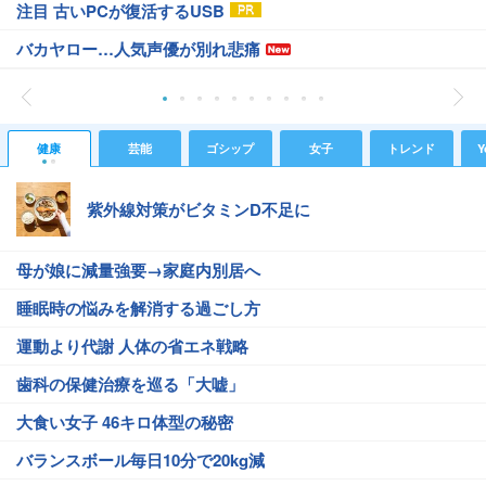
注目 古いPCが復活するUSB
バカヤロー…人気声優が別れ悲痛
健康
芸能
ゴシップ
女子
トレンド
Y
紫外線対策がビタミンD不足に
母が娘に減量強要→家庭内別居へ
睡眠時の悩みを解消する過ごし方
運動より代謝 人体の省エネ戦略
歯科の保健治療を巡る「大嘘」
大食い女子 46キロ体型の秘密
バランスボール毎日10分で20kg減