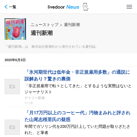
一覧
ニューストップ
>
週刊新潮
週刊新潮
『週刊新潮』は、株式会社新潮社から発行されている週刊誌。
2025年6月3日
「氷河期世代は低年金・非正規雇用多数」の通説に
誤解あり？驚きの裏側
「非正規雇用で転々としてきた」とするような実態はないと
ジャーナリスト
デイリー新潮
11:10
「月17万円以上のコーヒー代」汚物まみれと評され
た山尾志桜里氏の疑惑
年間でガソリン代を230万円計上していた問題が取りざたさ
れた、と筆者