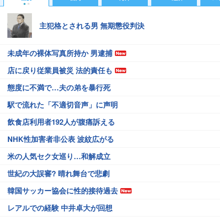
主犯格とされる男 無期懲役判決
未成年の裸体写真所持か 男逮捕
店に戻り従業員被災 法的責任も
態度に不満で…夫の弟を暴行死
駅で流れた「不適切音声」に声明
飲食店利用者192人が腹痛訴える
NHK性加害者非公表 波紋広がる
米の人気セク女巡り…和解成立
世紀の大誤審? 晴れ舞台で悲劇
韓国サッカー協会に性的接待過去
レアルでの経験 中井卓大が回想