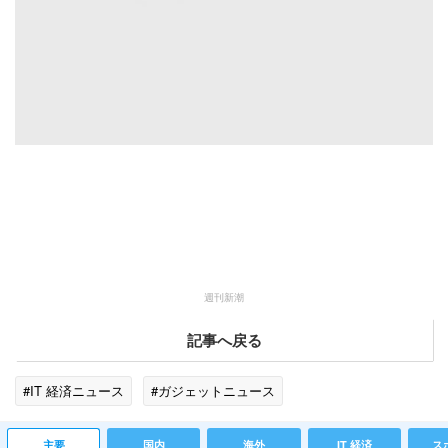
週刊新潮
記事へ戻る
#IT 経済ニュース
#ガジェットニュース
主要
国内
海外
IT 経済
ス