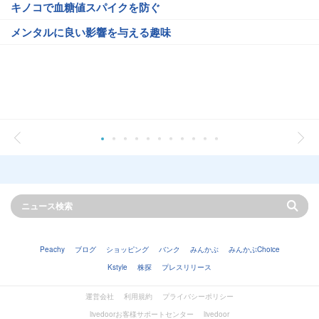
キノコで血糖値スパイクを防ぐ
メンタルに良い影響を与える趣味
Peachy
ブログ
ショッピング
バンク
みんかぶ
みんかぶChoice
Kstyle
株探
プレスリリース
運営会社
利用規約
プライバシーポリシー
livedoorお客様サポートセンター
livedoor