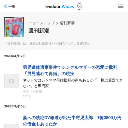
一覧
ニューストップ
>
週刊新潮
週刊新潮
『週刊新潮』は、株式会社新潮社から発行されている週刊誌。
2026年4月17日
男児遺体遺棄事件でシングルマザーの恋愛に批判
「男児連れて再婚」の現実
ネットではシンママ再婚批判の声もあるが「一概に否定でき
ない」と専門家
デイリー新潮
11:19
2026年3月13日
妻への凄絶DV報道が出た中村児太郎、1億3800万円
の借金もあったか