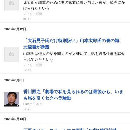
児太郎が謝罪のために妻の家族に買い与えた家が、競売にか
けられたという
デイリー新潮
05:41
2026年3月12日
「大石晃子氏だけ特別扱い」山本太郎氏の裏の顔、
元秘書が暴露
山本氏は他人の話を聞くのが大嫌いで、話を遮る仕事を課せ
られていたという
デイリー新潮
12:54
2026年3月6日
香川照之「劇場で私を見られるのは最後かも」いま
も尾を引くセクハラ騒動
Smart FLASH
19:21
2026年2月13日