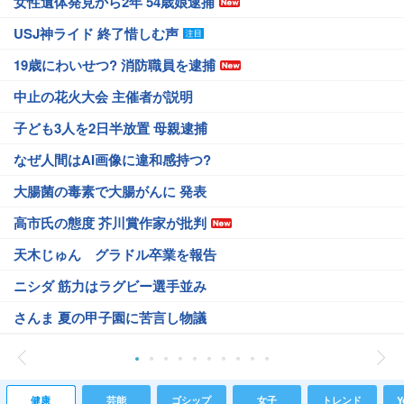
女性遺体発見から2年 54歳娘逮捕
USJ神ライド 終了惜しむ声
19歳にわいせつ? 消防職員を逮捕
中止の花火大会 主催者が説明
子ども3人を2日半放置 母親逮捕
なぜ人間はAI画像に違和感持つ?
大腸菌の毒素で大腸がんに 発表
高市氏の態度 芥川賞作家が批判
天木じゅん グラドル卒業を報告
ニシダ 筋力はラグビー選手並み
さんま 夏の甲子園に苦言し物議
健康
芸能
ゴシップ
女子
トレンド
Y