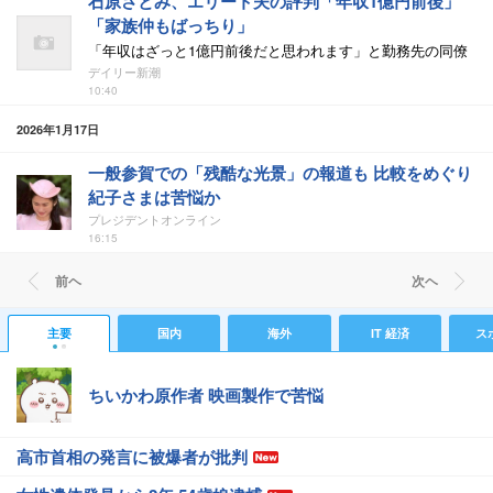
石原さとみ、エリート夫の評判「年収1億円前後」
「家族仲もばっちり」
「年収はざっと1億円前後だと思われます」と勤務先の同僚
デイリー新潮
10:40
2026年1月17日
一般参賀での「残酷な光景」の報道も 比較をめぐり
紀子さまは苦悩か
プレジデントオンライン
16:15
前ヘ
次ヘ
主要
国内
海外
IT 経済
ス
ちいかわ原作者 映画製作で苦悩
高市首相の発言に被爆者が批判