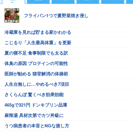
フライパン1つで夏野菜焼き浸し
冷蔵庫を見れば貯まる家かわかる
こじるり「人生最高体重」を更新
夏の寝不足 食事制限でも太る訳
体臭の原因 プロテインの可能性
医師が勧める 猫背解消の体操術
人生台無しに…やめるべき7項目
さくらんぼ 驚くべき効果効能
465gで321円 ドンキプリン品薄
麻辣湯 具材次第でカツ丼級に
うつ病患者の本音とNGな接し方