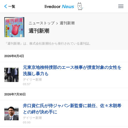
一覧
ニューストップ
>
週刊新潮
週刊新潮
『週刊新潮』は、株式会社新潮社から発行されている週刊誌。
2026年8月4日
元東京地検特捜部のエース検事が捜査対象の女性を
洗脳し暴力も
デイリー新潮
05:57
2026年7月30日
井口資仁氏が侍ジャパン新監督に就任、佐々木朗希
との絆が決め手に
デイリー新潮
05:00