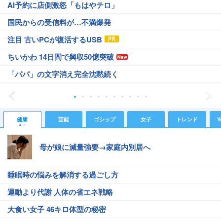
AI予約に店側激怒「もはやテロ」
国民からの受信料が…不満爆発
注目 古いPCが復活するUSB
ちいかわ 14日間で興収50億突破
「パパ」の文字消え完全沈黙続く
健康
芸能
ゴシップ
女子
トレンド
Y
母が娘に減量強要→家庭内別居へ
睡眠時の悩みを解消する過ごし方
運動より代謝 人体の省エネ戦略
大食い女子 46キロ体型の秘密