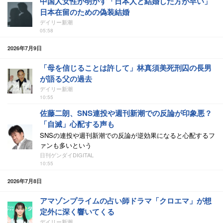
中国人女性が明かす「日本人と結婚した方が早い」
日本在留のための偽装結婚
デイリー新潮
05:58
2026年7月9日
「母を信じることは許して」林真須美死刑囚の長男
が語る父の過去
デイリー新潮
10:55
佐藤二朗、SNS連投や週刊新潮での反論が印象悪？
「自滅」心配する声も
SNSの連投や週刊新潮での反論が逆効果になると心配するフ
ァンも多いという
日刊ゲンダイDIGITAL
10:55
2026年7月8日
アマゾンプライムの占い師ドラマ「クロエマ」が想
定外に深く響いてくる
デイリー新潮