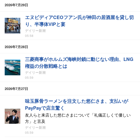
2026年7月29日
エヌビディアCEOフアン氏が神田の居酒屋を貸し切
り、半導体VIPと宴
デイリー新潮
05:58
2026年7月28日
三菱商事がホルムズ海峡封鎖に動じない理由、LNG
権益の分散戦略とは
デイリー新潮
05:59
2026年7月27日
味玉豚骨ラーメンを注文した悠仁さま、支払いが
PayPayで店主驚く
友人らと来店した悠仁さまについて「礼儀正しくて優しい
方」と言及
デイリー新潮
05:59