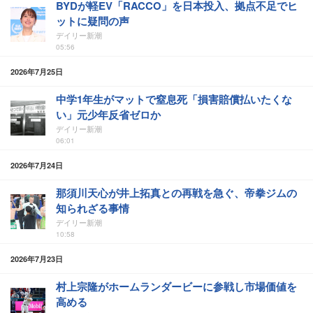
BYDが軽EV「RACCO」を日本投入、拠点不足でヒ
ットに疑問の声
デイリー新潮
05:56
2026年7月25日
中学1年生がマットで窒息死「損害賠償払いたくな
い」元少年反省ゼロか
デイリー新潮
06:01
2026年7月24日
那須川天心が井上拓真との再戦を急ぐ、帝拳ジムの
知られざる事情
デイリー新潮
10:58
2026年7月23日
村上宗隆がホームランダービーに参戦し市場価値を
高める