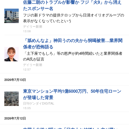
佐藤二朗のトラブルが影響か フジ「火9」から消え
たスポンサー名
フジの新ドラマの提供テロップから日清オイリオグループの
表示がなくなっていたという
デイリー新潮
13:08
「舐めんなよ」神田うのの夫から恫喝被害…業界関
係者が恐怖語る
「土下座でもしろ」等の怒声が約4時間続いたと業界関係者
のA氏が証言
デイリー新潮
12:57
2026年7月13日
東京マンション平均1億6000万円、50年住宅ローン
が登場した背景
日刊ゲンダイDIGITAL
15:05
2026年7月12日