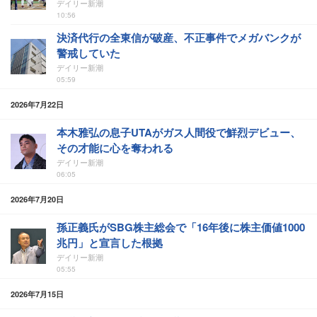
デイリー新潮
10:56
決済代行の全東信が破産、不正事件でメガバンクが
警戒していた
デイリー新潮
05:59
2026年7月22日
本木雅弘の息子UTAがガス人間役で鮮烈デビュー、
その才能に心を奪われる
デイリー新潮
06:05
2026年7月20日
孫正義氏がSBG株主総会で「16年後に株主価値1000
兆円」と宣言した根拠
デイリー新潮
05:55
2026年7月15日