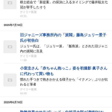
棋士総会で「新提案」の採決に入るタイミングで藤井聡太七
冠が挙手したそう
デイリー新潮
05:50
2025年7月18日
旧ジャニーズ事務所内の「派閥」藤島ジュリー景子
氏が初告白
ジュリー氏は、「ジュリー派」「飯島派」とされた旧ジャニ
内の派閥に言及
デイリー新潮
11:08
小室圭さん「赤ちゃん抱っこ」姿を初撮影 眞子さん
に代わって買い物も
慣れた手つきで抱きかかえる様子から「イクメン」ぶりが伝
わると筆者
デイリー新潮
06:09
2025年6月18日