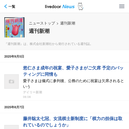
一覧
ニューストップ
>
週刊新潮
週刊新潮
『週刊新潮』は、株式会社新潮社から発行されている週刊誌。
2025年9月5日
悠仁さま成年の祝宴、愛子さまがご欠席 予定のバッ
ティングに同情も
愛子さまは儀式に参列後、公務のために祝宴は欠席されると
いう
デイリー新潮
06:08
2025年8月7日
藤井聡太七冠、女流棋士新制度に「棋力の担保は取
れているのでしょうか」