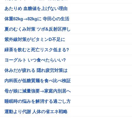
あたりめ 血糖値を上げない理由
体重62kg→82kgに 寺田心の生活
夏のむくみ対策 ツボ&反射区押し
紫外線対策がビタミンD不足に
緑茶を飲むと死亡リスク低まる?
ヨーグルト いつ食べたらいい?
休みだが疲れる 隠れ疲労対策は
内科医が低糖質麺を食べ比べ検証
母が娘に減量強要→家庭内別居へ
睡眠時の悩みを解消する過ごし方
運動より代謝 人体の省エネ戦略