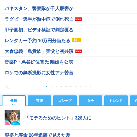
パキスタン、警察隊が千人殺害か
ラグビー選手が熱中症で倒れ死亡
甲子園初、ビデオ検証で判定覆る
レンタカー予約 10万円分当たる
大倉忠義「鳥貴族」実父と初共演
音楽P・蔦谷好位置氏 離婚を公表
ロケでの無断撮影に女性アナ苦言
健康
芸能
ゴシップ
女子
トレンド
Y
「モテるためのヒント」326人に
容姿と寿命 28年追跡で見えた差