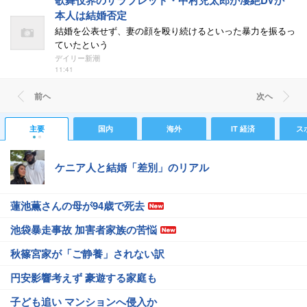
歌舞伎界のサラブレッド・中村児太郎が凄絶DVか
本人は結婚否定
結婚を公表せず、妻の顔を殴り続けるといった暴力を振るっ
ていたという
デイリー新潮
11:41
前ヘ
次ヘ
主要
国内
海外
IT 経済
ス
ケニア人と結婚「差別」のリアル
蓮池薫さんの母が94歳で死去
池袋暴走事故 加害者家族の苦悩
秋篠宮家が「ご静養」されない訳
円安影響考えず 豪遊する家庭も
子ども追い マンションへ侵入か