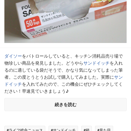
ダイソー
をパトロールしていると、キッチン消耗品売り場で
物珍しい商品を発見しました。どうやら
サンドイッチ
を入れ
るのに適している袋だそうで、かなり気になってしまった筆
者。この度とうとうお試しで購入してみました。実際に
サン
ドイッチ
を入れてみたので、この機会にぜひチェックしてく
ださい！早速見ていきましょう♪
続きを読む
#ライフ総合ニュース
#サンドイッチ
#箱
#見た目