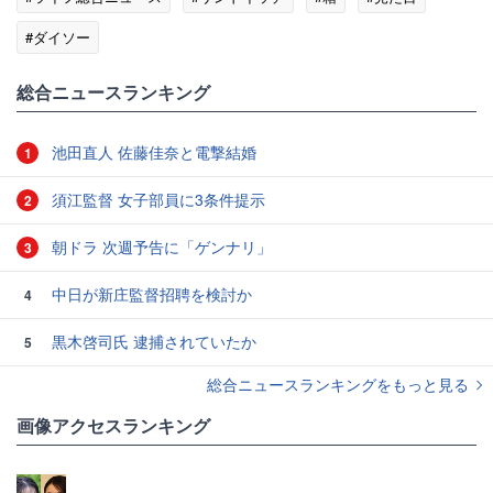
#ダイソー
総合ニュースランキング
池田直人 佐藤佳奈と電撃結婚
1
須江監督 女子部員に3条件提示
2
朝ドラ 次週予告に「ゲンナリ」
3
中日が新庄監督招聘を検討か
4
黒木啓司氏 逮捕されていたか
5
総合ニュースランキングをもっと見る
画像アクセスランキング