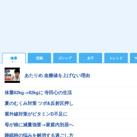
健康
芸能
ゴシップ
女子
トレンド
Y
あたりめ 血糖値を上げない理由
体重62kg→82kgに 寺田心の生活
夏のむくみ対策 ツボ&反射区押し
紫外線対策がビタミンD不足に
母が娘に減量強要→家庭内別居へ
睡眠時の悩みを解消する過ごし方