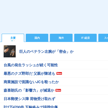
主要
国内
海外
IT 経済
ス
巨人のベテラン左腕が「密会」か
台風の発生ラッシュが続く可能性
最悪のクズ野郎だ 父親が陳述も
商業施設で面識ないJCを殴ったか
森喜朗氏の「影響力」が減退か
日本郵便シス障 荷物受け取れず
計2万4700件 五輪絡みで誹謗中傷