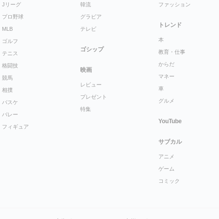
Jリーグ
韓流
ファッション
プロ野球
グラビア
トレンド
MLB
テレビ
本
ゴルフ
ゴシップ
教育・仕事
テニス
からだ
格闘技
映画
マネー
競馬
レビュー
車
相撲
プレゼント
グルメ
バスケ
特集
バレー
YouTube
フィギュア
サブカル
アニメ
ゲーム
コミック