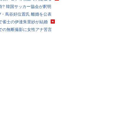
待? 韓国サッカー協会が釈明
P・蔦谷好位置氏 離婚を公表
で雀士の伊達朱里紗が結婚
での無断撮影に女性アナ苦言