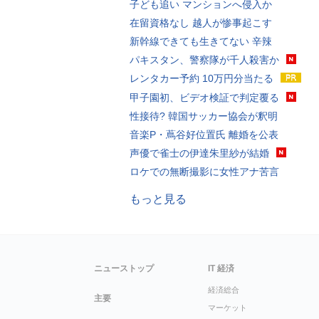
子ども追い マンションへ侵入か
在留資格なし 越人が惨事起こす
新幹線できても生きてない 辛辣
パキスタン、警察隊が千人殺害か
レンタカー予約 10万円分当たる
甲子園初、ビデオ検証で判定覆る
性接待? 韓国サッカー協会が釈明
音楽P・蔦谷好位置氏 離婚を公表
声優で雀士の伊達朱里紗が結婚
ロケでの無断撮影に女性アナ苦言
もっと見る
ニューストップ
IT 経済
経済総合
主要
マーケット