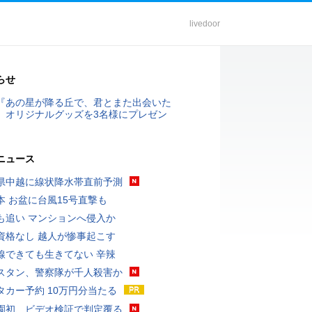
livedoor
らせ
『あの星が降る丘で、君とまた出会いた
』オリジナルグッズを3名様にプレゼン
ニュース
県中越に線状降水帯直前予測
本 お盆に台風15号直撃も
も追い マンションへ侵入か
資格なし 越人が惨事起こす
線できても生きてない 辛辣
スタン、警察隊が千人殺害か
タカー予約 10万円分当たる
園初、ビデオ検証で判定覆る