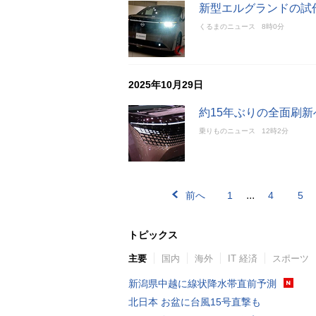
新型エルグランドの試
くるまのニュース
8時0分
2025年10月29日
約15年ぶりの全面刷
乗りものニュース
12時2分
...
前へ
1
4
5
トピックス
主要
国内
海外
IT 経済
スポーツ
新潟県中越に線状降水帯直前予測
北日本 お盆に台風15号直撃も