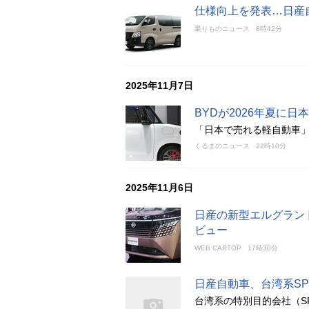
仕様向上を発表…日産自
乗りものニュース
8時42分
2025年11月7日
BYDが2026年夏に
「日本で売れる軽自動車
くるまのニュース
22時10分
2025年11月6日
日産の新型エルグラン
ビュー
WEB CARTOP
17時30分
日産自動車、台湾系S
台湾系の特別目的会社（S