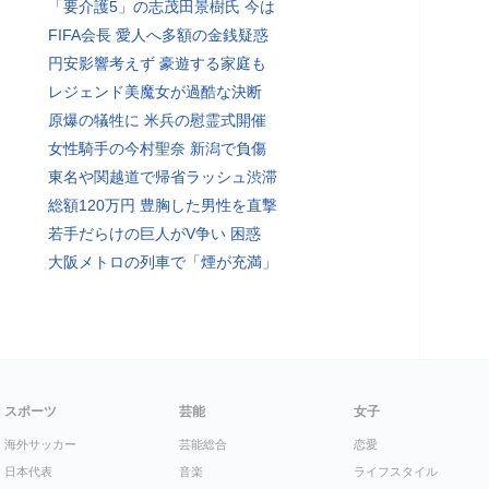
「要介護5」の志茂田景樹氏 今は
FIFA会長 愛人へ多額の金銭疑惑
円安影響考えず 豪遊する家庭も
レジェンド美魔女が過酷な決断
原爆の犠牲に 米兵の慰霊式開催
女性騎手の今村聖奈 新潟で負傷
東名や関越道で帰省ラッシュ渋滞
総額120万円 豊胸した男性を直撃
若手だらけの巨人がV争い 困惑
大阪メトロの列車で「煙が充満」
スポーツ
芸能
女子
海外サッカー
芸能総合
恋愛
日本代表
音楽
ライフスタイル