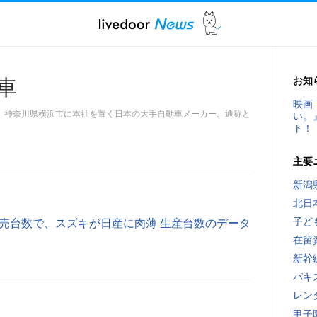
お知
車
映画
、神奈川県横浜市に本社を置く日本の大手自動車メーカー。通称と
い。
。
ト！
主要
新潟
北日
子ど
販売台数で、スズキが日産に肉薄 生産台数のデータ
在留
新幹
パキ
レン
甲子