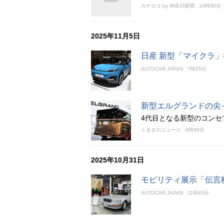
カナロコ by 神奈川新聞
10時30分
2025年11月5日
日産 新型「マイクラ
AUTOCAR JAPAN
7時25分
新型エルグランドの尖
4代目となる新型のコンセ
くるまのニュース
6時30分
2025年10月31日
モビリティ展示「伝言板
AUTOCAR JAPAN
11時45分