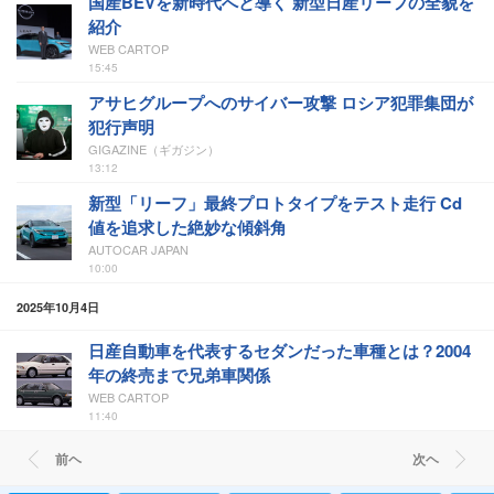
国産BEVを新時代へと導く 新型日産リーフの全貌を
紹介
WEB CARTOP
15:45
アサヒグループへのサイバー攻撃 ロシア犯罪集団が
犯行声明
GIGAZINE（ギガジン）
13:12
新型「リーフ」最終プロトタイプをテスト走行 Cd
値を追求した絶妙な傾斜角
AUTOCAR JAPAN
10:00
2025年10月4日
日産自動車を代表するセダンだった車種とは？2004
年の終売まで兄弟車関係
WEB CARTOP
11:40
前ヘ
次ヘ