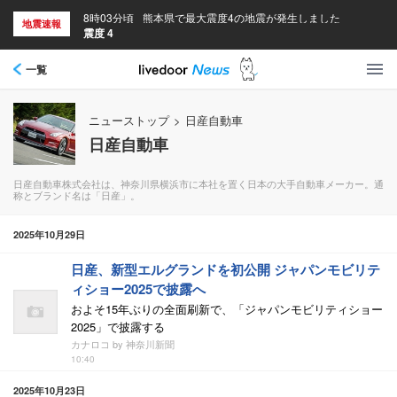
8時03分頃
熊本県で最大震度4の地震が発生しました
地震速報
震度 4
一覧
ニューストップ
>
日産自動車
日産自動車
日産自動車株式会社は、神奈川県横浜市に本社を置く日本の大手自動車メーカー。通
称とブランド名は「日産」。
2025年10月29日
日産、新型エルグランドを初公開 ジャパンモビリテ
ィショー2025で披露へ
およそ15年ぶりの全面刷新で、「ジャパンモビリティショー
2025」で披露する
カナロコ by 神奈川新聞
10:40
2025年10月23日