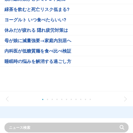
緑茶を飲むと死亡リスク低まる?
ヨーグルト いつ食べたらいい?
休みだが疲れる 隠れ疲労対策は
母が娘に減量強要→家庭内別居へ
内科医が低糖質麺を食べ比べ検証
睡眠時の悩みを解消する過ごし方