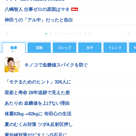
八嶋智人 仕事ゼロの原因はマネ
神田うの「アル中」だったと告白
健康
芸能
ゴシップ
女子
トレンド
Y
キノコで血糖値スパイクを防ぐ
「モテるためのヒント」326人に
容姿と寿命 28年追跡で見えた差
あたりめ 血糖値を上げない理由
体重62kg→82kgに 寺田心の生活
夏のむくみ対策 ツボ&反射区押し
紫外線対策がビタミンD不足に