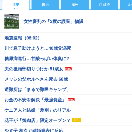
主要
国内
海外
IT 経済
ス
女性審判の「2度の誤審」物議
地震速報（08:02）
川で息子助けようと…40歳父溺死
糖尿病進行…甘酸っぱい体臭に?
夫の後頭部切りつけか 51歳女
メッシの父ホルヘさん死去 68歳
避難所は「まるで難民キャンプ」
お金の不安を解決「最強資産」
ケニア人と結婚「差別」のリアル
花王が「焼肉店」限定オープン？
やす子 相次ぐ結婚発表に反応