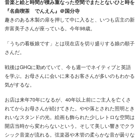
音楽と絵と時間が積み重なった空間でまたとないひと時を
『名曲喫茶 でんえん』＠国分寺
趣きのある木製の扉を押して中に入ると、いつも店主の新
井富美子さんが座っている。今年98歳。
「うちの看板娘です」とは現在店を切り盛りする娘の順子
さんだ。
戦後はGHQに勤めていて、今も週一でネイティブと英語
を学ぶ。お母さんに会いに来るお客さんが多いのもわかる
気がするな。
お店は来年70年になるが、40年以上前にご主人を亡くさ
れてからお母さんが続けてきた。やや落とされた照明とき
れいなスタンドの光。絵画も飾られた少しレトロな空間は
開店当時から変わらないという。そして美しい響きでクラ
シック音楽が流れる。弦楽器や木管の柔らかな音が曇りな