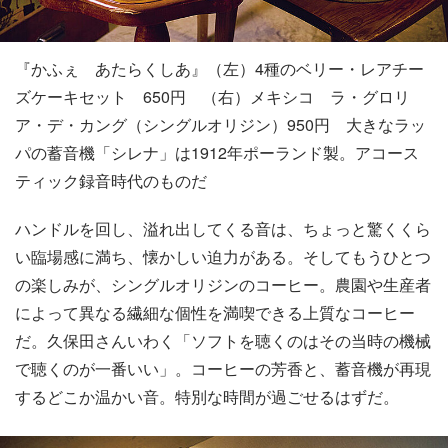
『かふぇ あたらくしあ』（左）4種のベリー・レアチー
ズケーキセット 650円 （右）メキシコ ラ・グロリ
ア・デ・カング（シングルオリジン）950円 大きなラッ
パの蓄音機「シレナ」は1912年ポーランド製。アコース
ティック録音時代のものだ
ハンドルを回し、溢れ出してくる音は、ちょっと驚くくら
い臨場感に満ち、懐かしい迫力がある。そしてもうひとつ
の楽しみが、シングルオリジンのコーヒー。農園や生産者
によって異なる繊細な個性を満喫できる上質なコーヒー
だ。久保田さんいわく「ソフトを聴くのはその当時の機械
で聴くのが一番いい」。コーヒーの芳香と、蓄音機が再現
するどこか温かい音。特別な時間が過ごせるはずだ。