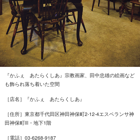
『かふぇ あたらくしあ』宗教画家、田中忠雄の絵画など
も飾られ落ち着いた空間
［店名］『かふぇ あたらくしあ』
［住所］東京都千代田区神田神保町2-12-4エスペランサ神
田神保町lll・地下1階
［電話］03-6268-9187