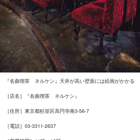
『名曲喫茶 ネルケン』天井が高い壁面には絵画がかかる
［店名］『名曲喫茶 ネルケン』
［住所］東京都杉並区高円寺南3-56-7
［電話］03-3311-2637