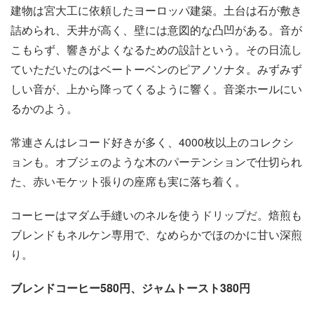
建物は宮大工に依頼したヨーロッパ建築。土台は石が敷き
詰められ、天井が高く、壁には意図的な凸凹がある。音が
こもらず、響きがよくなるための設計という。その日流し
ていただいたのはベートーベンのピアノソナタ。みずみず
しい音が、上から降ってくるように響く。音楽ホールにい
るかのよう。
常連さんはレコード好きが多く、4000枚以上のコレクシ
ョンも。オブジェのような木のパーテンションで仕切られ
た、赤いモケット張りの座席も実に落ち着く。
コーヒーはマダム手縫いのネルを使うドリップだ。焙煎も
ブレンドもネルケン専用で、なめらかでほのかに甘い深煎
り。
ブレンドコーヒー580円、ジャムトースト380円