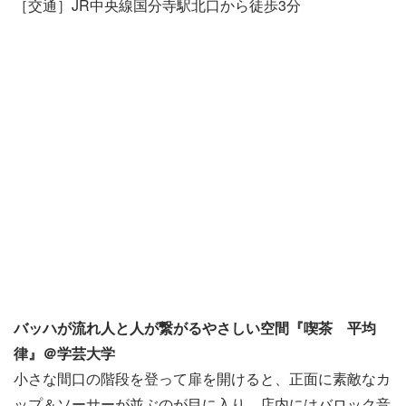
［交通］JR中央線国分寺駅北口から徒歩3分
バッハが流れ人と人が繋がるやさしい空間『喫茶 平均
律』＠学芸大学
小さな間口の階段を登って扉を開けると、正面に素敵なカ
ップ＆ソーサーが並ぶのが目に入り、店内にはバロック音