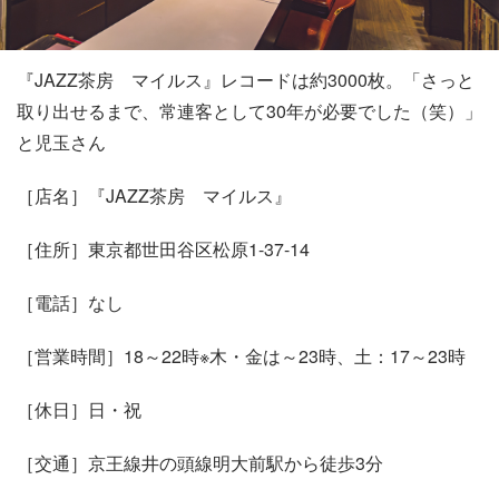
『JAZZ茶房 マイルス』レコードは約3000枚。「さっと
取り出せるまで、常連客として30年が必要でした（笑）」
と児玉さん
［店名］『JAZZ茶房 マイルス』
［住所］東京都世田谷区松原1-37-14
［電話］なし
［営業時間］18～22時※木・金は～23時、土：17～23時
［休日］日・祝
［交通］京王線井の頭線明大前駅から徒歩3分