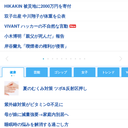
HIKAKIN 被災地に2000万円を寄付
双子出産 中川翔子が体重を公表
VIVANT ハッカーの不自然な言動
小木博明「親父が死んだ」報告
岸谷蘭丸「喫煙者の権利が侵害」
健康
芸能
ゴシップ
女子
トレンド
Y
夏のむくみ対策 ツボ&反射区押し
紫外線対策がビタミンD不足に
母が娘に減量強要→家庭内別居へ
睡眠時の悩みを解消する過ごし方