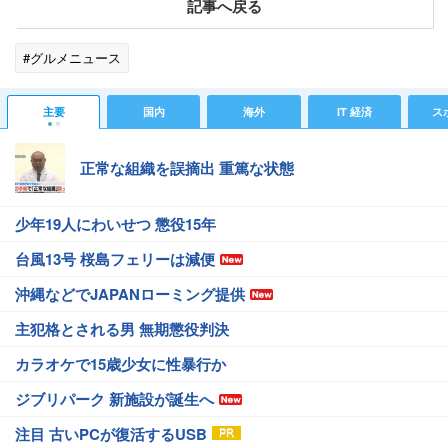
記事へ戻る
#グルメニュース
主要
国内
海外
IT 経済
ス
正常な組織を誤摘出 重篤な状態
少年19人にわいせつ 懲役15年
台風13号 桜島フェリーは減便
沖縄などでJAPANローミング提供
主犯格とされる男 無期懲役判決
カラオケで15歳少女に性暴行か
ジブリパーク 新施設が誕生へ
注目 古いPCが復活するUSB