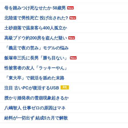
母を踏みつけ死なせたか 58歳男
北陸道で男性死亡 投げ出された?
土砂崩落で温泉客ら400人孤立か
高級ブドウ約200房を盗んだ疑い
「義足で夜の営み」モデルの悩み
飯塚幸三氏に長男「勝ち目ない」
性被害者の友人「ラッキーやん」
「東大卒」で就活を舐めた末路
注目 古いPCが復活するUSB
授かり婚発表の雪崩現象起きるか
八嶋智人 仕事ゼロの原因はマネ
給料が一切出ず 結成5カ月で解散