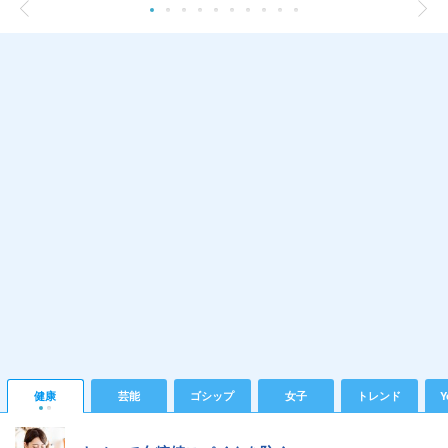
健康
芸能
ゴシップ
女子
トレンド
Y