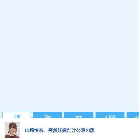
主要
国内
海外
IT 経済
ス
山崎怜奈、突然妊娠だけ公表の訳