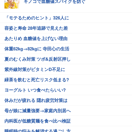
キノコで血糖値スパイクを防ぐ
「モテるためのヒント」326人に
容姿と寿命 28年追跡で見えた差
あたりめ 血糖値を上げない理由
体重62kg→82kgに 寺田心の生活
夏のむくみ対策 ツボ&反射区押し
紫外線対策がビタミンD不足に
緑茶を飲むと死亡リスク低まる?
ヨーグルト いつ食べたらいい?
休みだが疲れる 隠れ疲労対策は
母が娘に減量強要→家庭内別居へ
内科医が低糖質麺を食べ比べ検証
睡眠時の悩みを解消する過ごし方