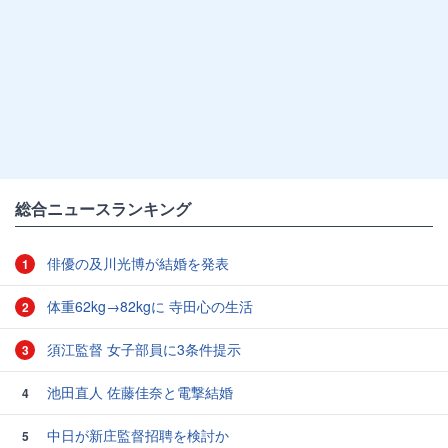
総合ニュースランキング
俳優の及川光博が結婚を発表
1
体重62kg→82kgに 寺田心の生活
2
須江監督 女子部員に3条件提示
3
池田直人 佐藤佳奈と電撃結婚
4
中日が新庄監督招聘を検討か
5