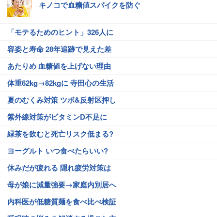
キノコで血糖値スパイクを防ぐ
「モテるためのヒント」326人に
容姿と寿命 28年追跡で見えた差
あたりめ 血糖値を上げない理由
体重62kg→82kgに 寺田心の生活
夏のむくみ対策 ツボ&反射区押し
紫外線対策がビタミンD不足に
緑茶を飲むと死亡リスク低まる?
ヨーグルト いつ食べたらいい?
休みだが疲れる 隠れ疲労対策は
母が娘に減量強要→家庭内別居へ
内科医が低糖質麺を食べ比べ検証