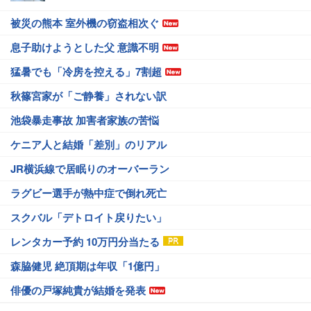
被災の熊本 室外機の窃盗相次ぐ
息子助けようとした父 意識不明
猛暑でも「冷房を控える」7割超
秋篠宮家が「ご静養」されない訳
池袋暴走事故 加害者家族の苦悩
ケニア人と結婚「差別」のリアル
JR横浜線で居眠りのオーバーラン
ラグビー選手が熱中症で倒れ死亡
スクバル「デトロイト戻りたい」
レンタカー予約 10万円分当たる
森脇健児 絶頂期は年収「1億円」
俳優の戸塚純貴が結婚を発表