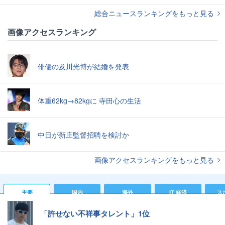
総合ニュースランキングをもっと見る
画像アクセスランキング
俳優の及川光博が結婚を発表
体重62kg→82kgに 寺田心の生活
中日が新庄監督招聘を検討か
画像アクセスランキングをもっと見る
主要
国内
海外
IT 経済
ス
「許せない不祥事タレント」1位