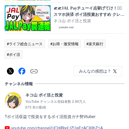
🛫🛫JAL Payチューイ点挙げてけ！🧙‍♂️
スマホ決済 ポイ活投資おすすめ クレジ
ットカード 住信SBIネット銀行 NEO
ネコ山 ポイ活と投資
BANK
youtube.com
#ライフ総合ニュース
#お得・激安情報
#楽天銀行
#ポイ活
みんなの感想は？
チャンネル情報
ネコ山 ポイ活と投資
YouTube チャンネル登録者数 2.99万人
673 本の動画
?ポイ活収益で投資をするポイ活投資ガチ勢Vtuber
youtube.com/channel/UCHjBjxiLtZUaFzACXilhZ1A