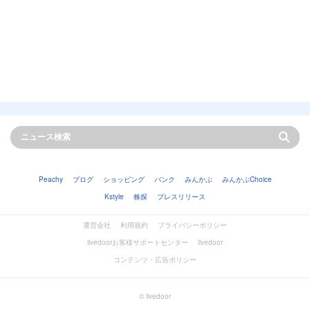
Peachy
ブログ
ショッピング
バンク
みんかぶ
みんかぶChoice
Kstyle
株探
プレスリリース
運営会社
利用規約
プライバシーポリシー
livedoorお客様サポートセンター
livedoor
コンテンツ・広告ポリシー
© livedoor