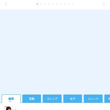
健康
芸能
ゴシップ
女子
トレンド
Y