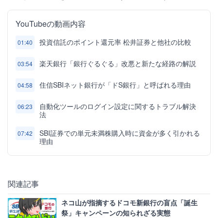
YouTubeの動画内容
投資信託のポイント還元率 松井証券と他社の比較
01:40
楽天銀行「銀行ぐるぐる」改悪と新たな経路の解説
03:54
住信SBIネット銀行が「ドS銀行」と呼ばれる理由
04:58
自動化ツールのログイン設定に関するトラブル解決
06:23
法
SBI証券での単元未満株購入時に資金が多く引かれる
07:42
理由
関連記事
ネコ山が指摘するドコモ新銀行の盲点「誕生
祭」キャンペーンの知られざる実態