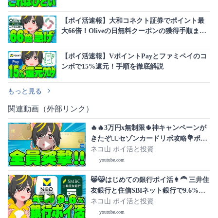
【ポイ活速報】大和コネクト証券でポイント最
大66倍！Oliveの日無料クーポンの獲得手順まと
め
【ポイ活速報】VポイントPayとファミペイのコ
ンボで15%還元！手順を徹底解説
もっと見る
関連動画（外部リンク）
🔥🔥3万円x無制限🌵神キャンペーンが
きたぞ🚴‍♀️セゾンカードリボ攻略💐ポイ
投資おすすめ クレジットカード クレカ
ネコ山 ポイ活と投資
積立即売り
youtube.com
😸😸はじめての銀行ポイ活👩‍🦰 三井住
友銀行と住信SBIネット銀行で9.6%リ
ターン🐷ポイ活投資おすすめ キャンペ
ネコ山 ポイ活と投資
ーン攻略 銀行ぐるぐる
youtube.com