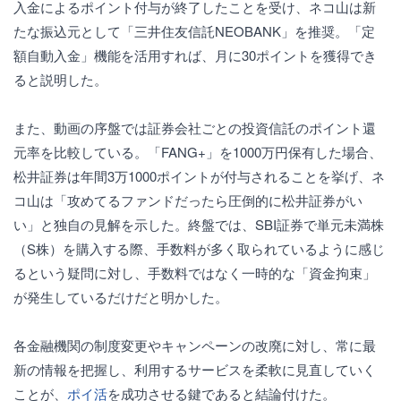
入金によるポイント付与が終了したことを受け、ネコ山は新
たな振込元として「三井住友信託NEOBANK」を推奨。「定
額自動入金」機能を活用すれば、月に30ポイントを獲得でき
ると説明した。
また、動画の序盤では証券会社ごとの投資信託のポイント還
元率を比較している。「FANG+」を1000万円保有した場合、
松井証券は年間3万1000ポイントが付与されることを挙げ、ネ
コ山は「攻めてるファンドだったら圧倒的に松井証券がい
い」と独自の見解を示した。終盤では、SBI証券で単元未満株
（S株）を購入する際、手数料が多く取られているように感じ
るという疑問に対し、手数料ではなく一時的な「資金拘束」
が発生しているだけだと明かした。
各金融機関の制度変更やキャンペーンの改廃に対し、常に最
新の情報を把握し、利用するサービスを柔軟に見直していく
ことが、
ポイ活
を成功させる鍵であると結論付けた。