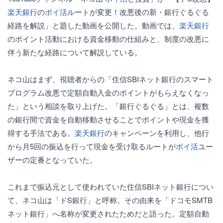
楽天銀行
の
ポイ活
ルートが変更！改悪後の新・銀行ぐるぐる
経路を解説」と題した動画を公開した。動画では、
楽天銀行
のポイント活動における資金移動の仕組みと、制度の改悪に
伴う新たな経路について解説している。
ネコ山はまず、視聴者からの「住信SBIネット銀行のスマート
プログラム改悪で定額自動入金のポイントがもらえなくなっ
た」という相談を取り上げた。「銀行ぐるぐる」とは、複数
の銀行間で資金を自動移動させることでポイントや現金を獲
得する手法である。
楽天銀行
のキャンペーンを利用し、他行
から月5回の振込を行って現金を受け取るルートが
ポイ活
ユー
ザーの定番となっていた。
これまで振込元として使われていた住信SBIネット銀行につい
て、ネコ山は「ドS銀行」と呼称。その由来を「ドコモSMTB
ネット銀行」へ名称が変更されたためだと語った。定額自動