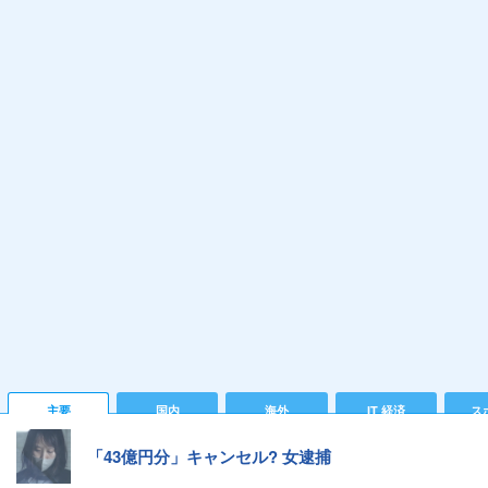
主要
国内
海外
IT 経済
ス
「43億円分」キャンセル? 女逮捕