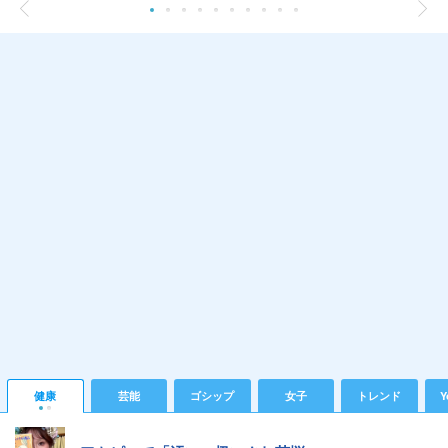
健康
芸能
ゴシップ
女子
トレンド
Y