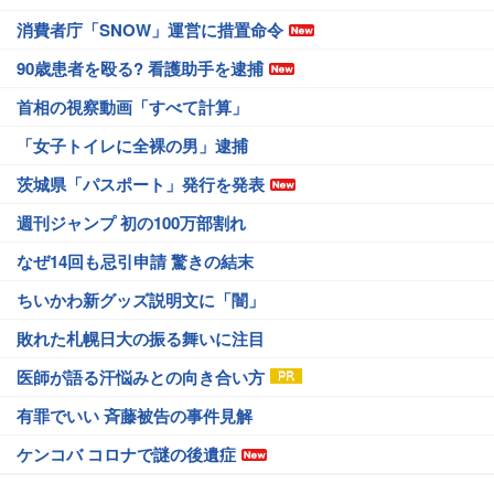
消費者庁「SNOW」運営に措置命令
90歳患者を殴る? 看護助手を逮捕
首相の視察動画「すべて計算」
「女子トイレに全裸の男」逮捕
茨城県「パスポート」発行を発表
週刊ジャンプ 初の100万部割れ
なぜ14回も忌引申請 驚きの結末
ちいかわ新グッズ説明文に「闇」
敗れた札幌日大の振る舞いに注目
医師が語る汗悩みとの向き合い方
有罪でいい 斉藤被告の事件見解
ケンコバ コロナで謎の後遺症