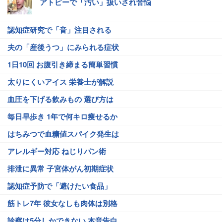
アトピーで「汚い」扱いされ苦悩
認知症研究で「音」注目される
夫の「産後うつ」にみられる症状
1日10回 お腹引き締まる簡単習慣
太りにくいアイス 栄養士が解説
血圧を下げる飲みもの 選び方は
毎日早歩き 1年で何キロ痩せるか
はちみつで血糖値スパイク発生は
アレルギー対応 ねじりパン術
排泄に異常 子宮体がん初期症状
認知症予防で「避けたい食品」
筋トレ7年 彼女なしも肉体は別格
診察は5分しかできない 本音告白