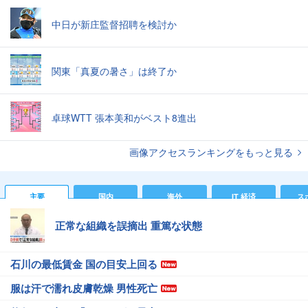
中日が新庄監督招聘を検討か
関東「真夏の暑さ」は終了か
卓球WTT 張本美和がベスト8進出
画像アクセスランキングをもっと見る
主要
国内
海外
IT 経済
ス
正常な組織を誤摘出 重篤な状態
石川の最低賃金 国の目安上回る
服は汗で濡れ皮膚乾燥 男性死亡