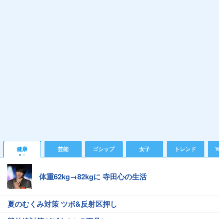
健康
芸能
ゴシップ
女子
トレンド
Y
体重62kg→82kgに 寺田心の生活
夏のむくみ対策 ツボ&反射区押し