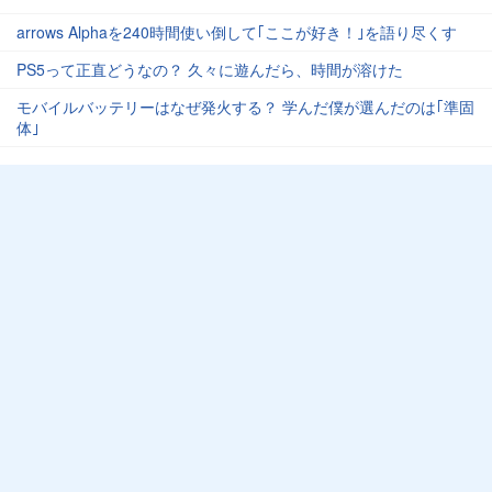
arrows Alphaを240時間使い倒して｢ここが好き！｣を語り尽くす
PS5って正直どうなの？ 久々に遊んだら、時間が溶けた
モバイルバッテリーはなぜ発火する？ 学んだ僕が選んだのは｢準固
体｣