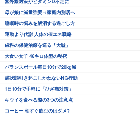
紫外線対策がビタミンD不足に
母が娘に減量強要→家庭内別居へ
睡眠時の悩みを解消する過ごし方
運動より代謝 人体の省エネ戦略
歯科の保健治療を巡る「大嘘」
大食い女子 46キロ体型の秘密
バランスボール毎日10分で20kg減
躁状態引き起こしかねないNG行動
1日10分で手軽に「ひざ痛対策」
キウイを食べる際の3つの注意点
コーヒー 朝すぐ飲むのはダメ?