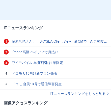
ITニュースランキング
藤原竜也さん、「SKYSEA Client View」新CMで「AI労務改善」をアピール 働き方をAIが分析したら「すぐに休んで」と言われる？
1
iPhone高騰 ペイディで月払い
2
ワイモバイル 単身割引は1年限定
3
ドコモ U15向け新プラン発表
4
ドコモ 台風13号で通信障害発生
5
ITニュースランキングをもっと見る
画像アクセスランキング