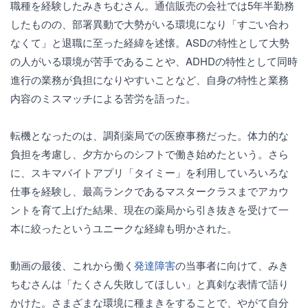
職種を経験したみきちむさん。通信販売の会社では5年半勤務
したものの、部署異動で大勢がいる環境になり「すごい合わ
なくて」と退職に至った経緯を述懐。ASDの特性として大勢
の人がいる環境が苦手であることや、ADHDの特性として同時
進行の業務が負担になりやすいことなど、自身の特性と業務
内容のミスマッチによる苦労を語った。
転機となったのは、調剤薬局での医療事務だった。体力的な
負担を考慮し、夕方からのシフトで働き始めたという。さら
に、スキマバイトアプリ「タイミー」を利用していろいろな
仕事を経験し、最高ランクであるマスタークラスまでアカウ
ントを育て上げた結果、現在の薬局から引き抜きを受けて一
本に絞ったというユニークな経緯も明かされた。
動画の最後、これから働く
発達障害
の当事者に向けて、みき
ちむさんは「たくさん失敗してほしい」と真剣な表情で語り
かけた。さまざまな環境に種まきをすることで、やがて自分