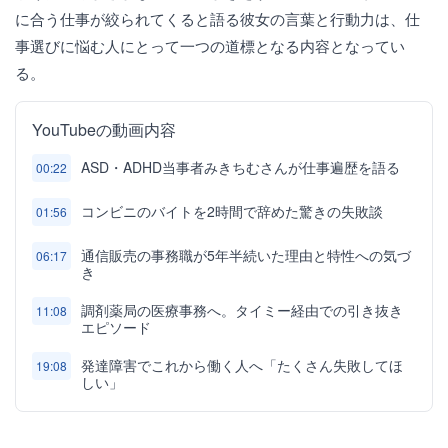
に合う仕事が絞られてくると語る彼女の言葉と行動力は、仕
事選びに悩む人にとって一つの道標となる内容となってい
る。
YouTubeの動画内容
ASD・ADHD当事者みきちむさんが仕事遍歴を語る
00:22
コンビニのバイトを2時間で辞めた驚きの失敗談
01:56
通信販売の事務職が5年半続いた理由と特性への気づ
06:17
き
調剤薬局の医療事務へ。タイミー経由での引き抜き
11:08
エピソード
発達障害でこれから働く人へ「たくさん失敗してほ
19:08
しい」