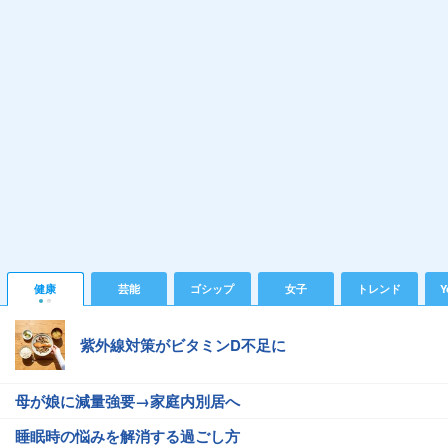
健康
芸能
ゴシップ
女子
トレンド
Y
紫外線対策がビタミンD不足に
母が娘に減量強要→家庭内別居へ
睡眠時の悩みを解消する過ごし方