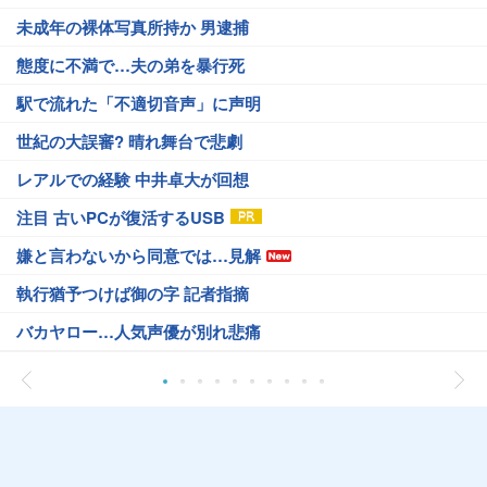
未成年の裸体写真所持か 男逮捕
態度に不満で…夫の弟を暴行死
駅で流れた「不適切音声」に声明
世紀の大誤審? 晴れ舞台で悲劇
レアルでの経験 中井卓大が回想
注目 古いPCが復活するUSB
嫌と言わないから同意では…見解
執行猶予つけば御の字 記者指摘
バカヤロー…人気声優が別れ悲痛