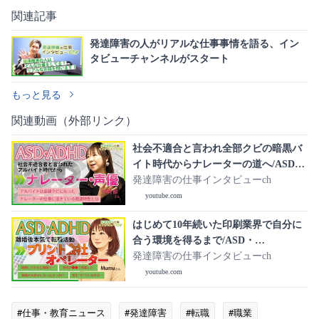
関連記事
発達障害の人がリアルな仕事事情を語る、イン
タビューチャンネルがスタート
もっと見る
関連動画（外部リンク）
社会不適合と言われ全部クビの暗黒バ
イト時代からナレーターの道へ/ASD・
ADHD/中村郁さん
発達障害の仕事インタビューch
youtube.com
はじめて10年続いた印刷業界で自分に
合う環境を得るまで/ASD・
ADHD/Mumuさん
発達障害の仕事インタビューch
youtube.com
#仕事・教育ニュース
#発達障害
#転職
#職業