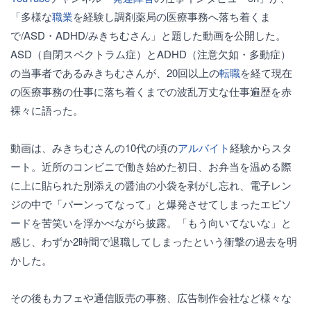
「多様な
職業
を経験し調剤薬局の医療事務へ落ち着くま
で/ASD・ADHD/みきちむさん」と題した動画を公開した。
ASD（自閉スペクトラム症）とADHD（注意欠如・多動症）
の当事者であるみきちむさんが、20回以上の
転職
を経て現在
の医療事務の仕事に落ち着くまでの波乱万丈な仕事遍歴を赤
裸々に語った。
動画は、みきちむさんの10代の頃の
アルバイト
経験からスタ
ート。近所のコンビニで働き始めた初日、お弁当を温める際
に上に貼られた別添えの醤油の小袋を剥がし忘れ、電子レン
ジの中で「パーンってなって」と爆発させてしまったエピソ
ードを苦笑いを浮かべながら披露。「もう向いてないな」と
感じ、わずか2時間で退職してしまったという衝撃の過去を明
かした。
その後もカフェや通信販売の事務、広告制作会社など様々な