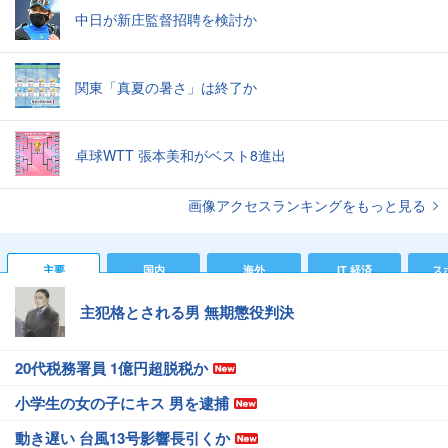
中日が新庄監督招聘を検討か
関東「真夏の暑さ」は終了か
卓球WTT 張本美和がベスト8進出
画像アクセスランキングをもっと見る
主要
国内
海外
IT 経済
ス
主犯格とされる男 無期懲役判決
20代税務署員 1億円超脱税か
小学生の女の子にキス 男を逮捕
動き遅い 台風13号影響長引くか