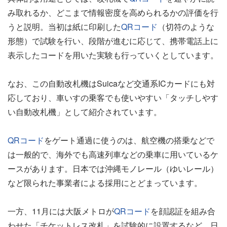
み取れるか、どこまで情報密度を高められるかの評価を行
うと説明。当初は紙に印刷した
QRコード
（切符のような
形態）で試験を行い、段階が進むに応じて、携帯電話上に
表示したコードを用いた実験も行っていくとしています。
なお、この自動改札機はSuicaなど交通系ICカードにも対
応しており、車いすの乗客でも使いやすい「タッチしやす
い自動改札機」として紹介されています。
QRコード
をゲート通過に使うのは、航空機の搭乗などで
は一般的で、海外でも高速列車などの乗車に用いているケ
ースがあります。日本では沖縄モノレール（ゆいレール）
など限られた事業者による採用にとどまっています。
一方、11月には大阪メトロが
QRコード
を顔認証を組み合
わせた「チケットレス改札」を試験的に設置するなど、日