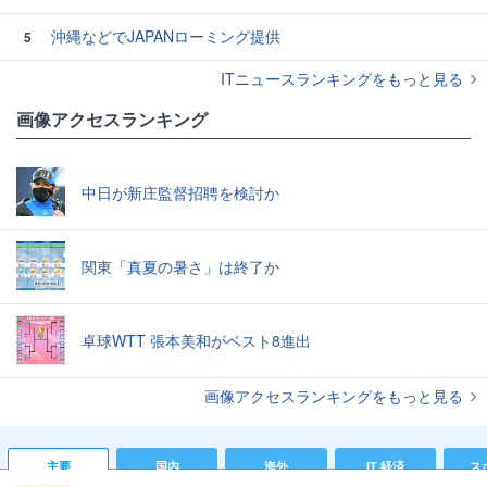
沖縄などでJAPANローミング提供
5
ITニュースランキングをもっと見る
画像アクセスランキング
中日が新庄監督招聘を検討か
関東「真夏の暑さ」は終了か
卓球WTT 張本美和がベスト8進出
画像アクセスランキングをもっと見る
主要
国内
海外
IT 経済
ス