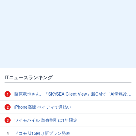
ITニュースランキング
藤原竜也さん、「SKYSEA Client View」新CMで「AI労務改善」をアピール 働き方をAIが分析したら「すぐに休んで」と言われる？
1
iPhone高騰 ペイディで月払い
2
ワイモバイル 単身割引は1年限定
3
ドコモ U15向け新プラン発表
4