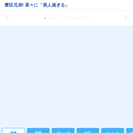
豊臣兄弟! 茶々に「美人過ぎる」
健康
芸能
ゴシップ
女子
トレンド
Y