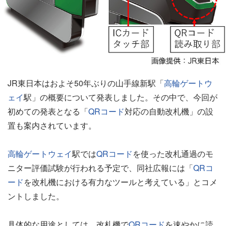
JR東日本はおよそ50年ぶりの山手線新駅「
高輪ゲートウ
ェイ
駅」の概要について発表しました。その中で、今回が
初めての発表となる「
QRコード
対応の自動改札機」の設
置も案内されています。
高輪ゲートウェイ
駅では
QRコード
を使った改札通過のモ
ニター評価試験が行われる予定で、同社広報には「
QRコ
ード
を改札機における有力なツールと考えている」とコメ
ントしました。
具体的な用途としては、改札機で
QRコード
を速やかに読