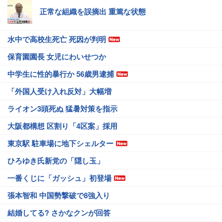
正常な組織を誤摘出 重篤な状態
水中で高校生死亡 死因が判明
保育園園長 女児にわいせつか
中学生に性的暴行か 56歳男逮捕
「外国人受け入れ反対」大幅増
ライオン3頭死ぬ 猛暑対策を指示
大阪都構想 区割り「4区案」採用
東京駅 駐車場に地下シェルター
ひろゆき氏新党の「隠し玉」
一番くじに「ガッシュ」初登場
張本智和 中国勢撃破で8強入り
結婚してる? さかなクンが回答