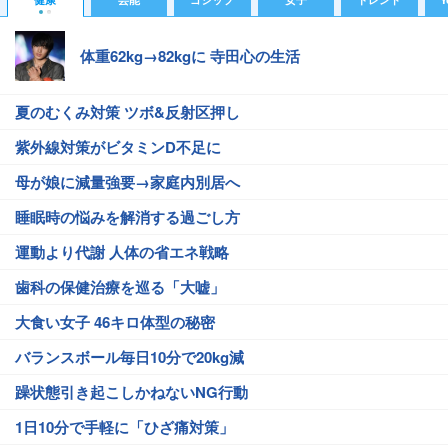
体重62kg→82kgに 寺田心の生活
夏のむくみ対策 ツボ&反射区押し
紫外線対策がビタミンD不足に
母が娘に減量強要→家庭内別居へ
睡眠時の悩みを解消する過ごし方
運動より代謝 人体の省エネ戦略
歯科の保健治療を巡る「大嘘」
大食い女子 46キロ体型の秘密
バランスボール毎日10分で20kg減
躁状態引き起こしかねないNG行動
1日10分で手軽に「ひざ痛対策」