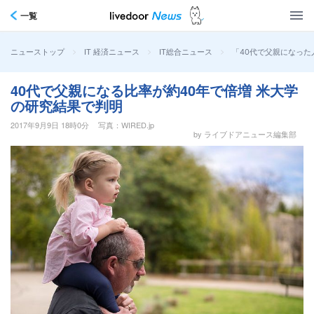
一覧
>
>
>
「40代で父親になった
ニューストップ
IT 経済ニュース
IT総合ニュース
40代で父親になる比率が約40年で倍増 米大学
の研究結果で判明
2017年9月9日 18時0分
写真：WIRED.jp
by ライブドアニュース編集部