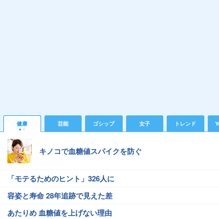
健康
芸能
ゴシップ
女子
トレンド
Y
キノコで血糖値スパイクを防ぐ
「モテるためのヒント」326人に
容姿と寿命 28年追跡で見えた差
あたりめ 血糖値を上げない理由