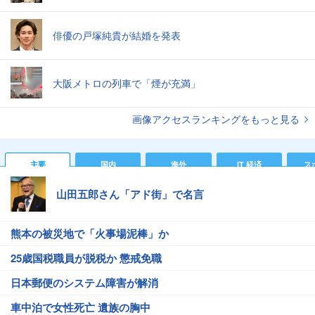
俳優の戸塚純貴が結婚を発表
大阪メトロの列車で「煙が充満」
画像アクセスランキングをもっと見る
主要
国内
海外
IT 経済
ス
山田五郎さん「アド街」で名言
熊本の被災地で「火事場泥棒」か
25歳国税職員が脱税か 懲戒免職
日本郵便のシステム障害が解消
車中泊で女性死亡 遺族の胸中