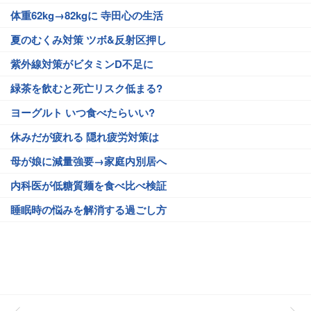
体重62kg→82kgに 寺田心の生活
夏のむくみ対策 ツボ&反射区押し
紫外線対策がビタミンD不足に
緑茶を飲むと死亡リスク低まる?
ヨーグルト いつ食べたらいい?
休みだが疲れる 隠れ疲労対策は
母が娘に減量強要→家庭内別居へ
内科医が低糖質麺を食べ比べ検証
睡眠時の悩みを解消する過ごし方