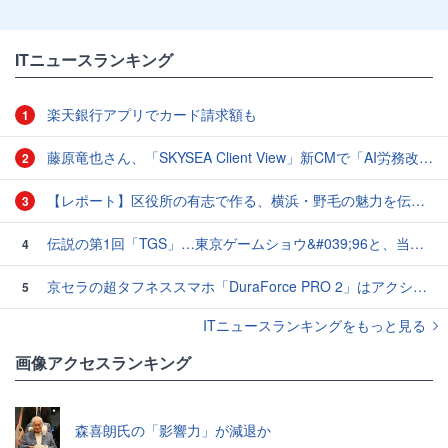
ITニュースランキング
楽天銀行アプリでカード請求額も
1
藤原竜也さん、「SKYSEA Client View」新CMで「AI労務改善」をアピール 働き方をAIが分析したら「すぐに休んで」と言われる？
2
【レポート】区役所の有志で作る、横浜・野毛の魅力を伝えるCM
3
伝説の第1回「TGS」…東京ゲームショウ&#039;96と、当時のベストゲーム10本：レトロゲーム浪漫街道
4
京セラの超タフネススマホ「DuraForce PRO 2」はアクションカムとしても優秀
5
ITニュースランキングをもっと見る
画像アクセスランキング
森喜朗氏の「影響力」が減退か