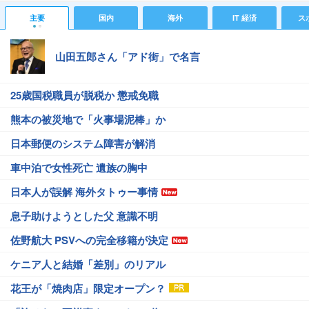
主要
国内
海外
IT 経済
ス
山田五郎さん「アド街」で名言
25歳国税職員が脱税か 懲戒免職
熊本の被災地で「火事場泥棒」か
日本郵便のシステム障害が解消
車中泊で女性死亡 遺族の胸中
日本人が誤解 海外タトゥー事情
息子助けようとした父 意識不明
佐野航大 PSVへの完全移籍が決定
ケニア人と結婚「差別」のリアル
花王が「焼肉店」限定オープン？