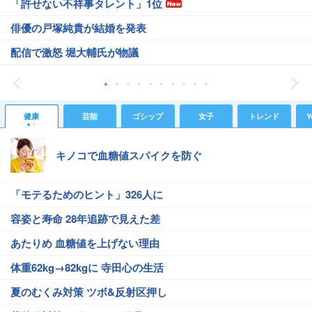
「許せない不祥事タレント」1位
俳優の戸塚純貴が結婚を発表
配信で激怒 堀大輔氏が物議
健康
芸能
ゴシップ
女子
トレンド
Y
キノコで血糖値スパイクを防ぐ
「モテるためのヒント」326人に
容姿と寿命 28年追跡で見えた差
あたりめ 血糖値を上げない理由
体重62kg→82kgに 寺田心の生活
夏のむくみ対策 ツボ&反射区押し