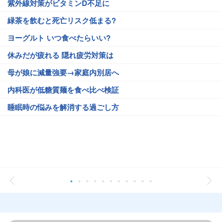
紫外線対策がビタミンD不足に
緑茶を飲むと死亡リスク低まる?
ヨーグルト いつ食べたらいい?
休みだが疲れる 隠れ疲労対策は
母が娘に減量強要→家庭内別居へ
内科医が低糖質麺を食べ比べ検証
睡眠時の悩みを解消する過ごし方