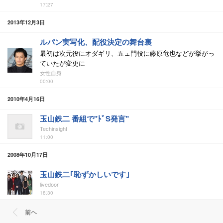
17:27
2013年12月3日
ルパン実写化、配役決定の舞台裏
最初は次元役にオダギリ、五ェ門役に藤原竜也などが挙がっ
ていたが変更に
女性自身
00:00
2010年4月16日
玉山鉄二 番組で"ﾄﾞS発言"
Techinsight
11:00
2008年10月17日
玉山鉄二｢恥ずかしいです｣
livedoor
18:30
前ヘ