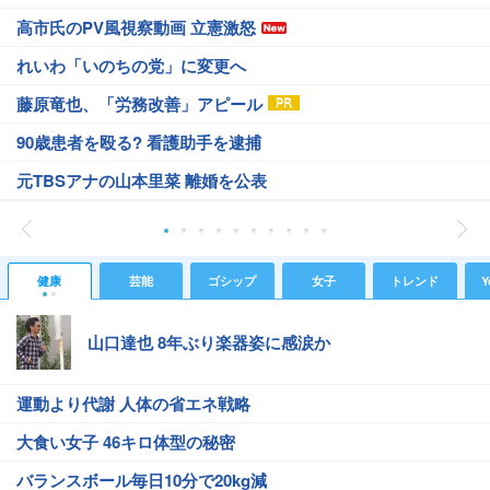
高市氏のPV風視察動画 立憲激怒
れいわ「いのちの党」に変更へ
藤原竜也、「労務改善」アピール
90歳患者を殴る? 看護助手を逮捕
元TBSアナの山本里菜 離婚を公表
健康
芸能
ゴシップ
女子
トレンド
Y
山口達也 8年ぶり楽器姿に感涙か
運動より代謝 人体の省エネ戦略
大食い女子 46キロ体型の秘密
バランスボール毎日10分で20kg減