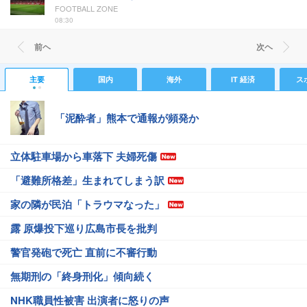
FOOTBALL ZONE
08:30
前ヘ
次ヘ
主要
国内
海外
IT 経済
ス
「泥酔者」熊本で通報が頻発か
立体駐車場から車落下 夫婦死傷
「避難所格差」生まれてしまう訳
家の隣が民泊「トラウマなった」
露 原爆投下巡り広島市長を批判
警官発砲で死亡 直前に不審行動
無期刑の「終身刑化」傾向続く
NHK職員性被害 出演者に怒りの声