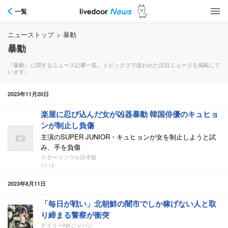
一覧
ニューストップ
>
暴動
暴動
『暴動』に関するニュース記事一覧。トピックスで扱われた注目ニュースを掲載して
います。
2023年11月20日
楽屋に忍び込んだ女が凶器暴動 韓国俳優のキュヒョ
ンが制止し負傷
主演のSUPER JUNIOR・キュヒョンが女を制止しようと試
み、手を負傷
スポーツソウル日本版
11:12
2023年8月11日
「毎日が戦い」北朝鮮の闇市でしか稼げない人と取
り締まる警察が衝突
デイリーNKジャパン