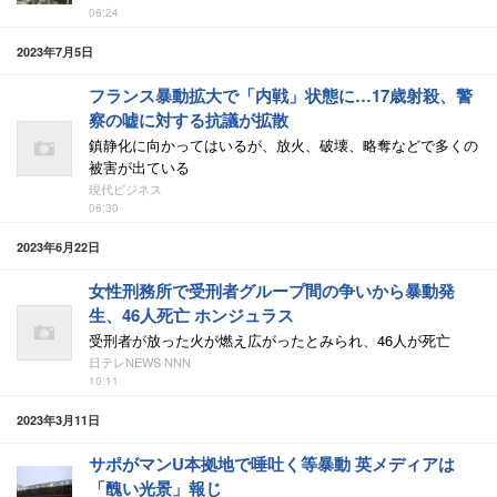
06:24
2023年7月5日
フランス暴動拡大で「内戦」状態に…17歳射殺、警
察の嘘に対する抗議が拡散
鎮静化に向かってはいるが、放火、破壊、略奪などで多くの
被害が出ている
現代ビジネス
06:30
2023年6月22日
女性刑務所で受刑者グループ間の争いから暴動発
生、46人死亡 ホンジュラス
受刑者が放った火が燃え広がったとみられ、46人が死亡
日テレNEWS NNN
10:11
2023年3月11日
サポがマンU本拠地で唾吐く等暴動 英メディアは
「醜い光景」報じ