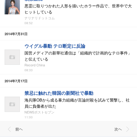
悪霊に取りつかれた人形を描いたホラー作品で、世界中で大
ヒットしている
ナリナリドットコム
08:52
2014年7月31日
ウイグル暴動 テロ断定に反論
国営メディアの新華社通信は「組織的で計画的なテロ事件」
と伝えている
Record China
08:33
2014年7月17日
禁忌に触れた韓国の新聞社で暴動
海兵隊OBから成る暴力組織が言論封殺を試みて襲撃し、社
員に負傷者が出た
NEWSポストセブン
11:00
前ヘ
次ヘ