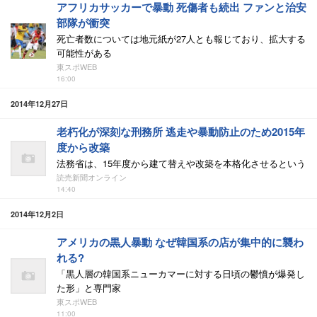
アフリカサッカーで暴動 死傷者も続出 ファンと治安
部隊が衝突
死亡者数については地元紙が27人とも報じており、拡大する
可能性がある
東スポWEB
16:00
2014年12月27日
老朽化が深刻な刑務所 逃走や暴動防止のため2015年
度から改築
法務省は、15年度から建て替えや改築を本格化させるという
読売新聞オンライン
14:40
2014年12月2日
アメリカの黒人暴動 なぜ韓国系の店が集中的に襲わ
れる?
「黒人層の韓国系ニューカマーに対する日頃の鬱憤が爆発し
た形」と専門家
東スポWEB
11:00