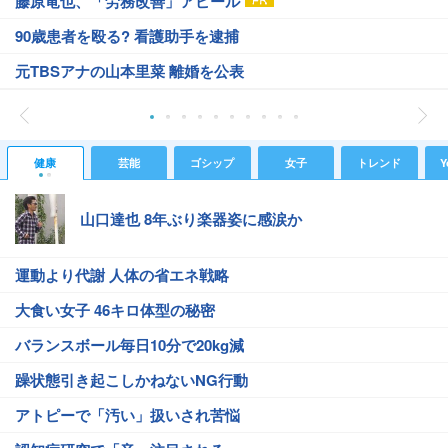
藤原竜也、「労務改善」アピール
90歳患者を殴る? 看護助手を逮捕
元TBSアナの山本里菜 離婚を公表
健康
芸能
ゴシップ
女子
トレンド
Y
山口達也 8年ぶり楽器姿に感涙か
運動より代謝 人体の省エネ戦略
大食い女子 46キロ体型の秘密
バランスボール毎日10分で20kg減
躁状態引き起こしかねないNG行動
アトピーで「汚い」扱いされ苦悩