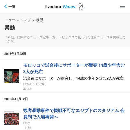
一覧
ニューストップ
>
暴動
暴動
『暴動』に関するニュース記事一覧。トピックスで扱われた注目ニュースを掲載して
います。
2016年3月22日
モロッコで試合後にサポーターが衝突 14歳少年含む
3人が死亡
試合後にサポーターが衝突し、14歳の少年を含む2人が死亡
SOCCER KING
20:13
2015年11月12日
観客暴動事件で観戦不可なエジプトのスタジアム 会
員制で入場再開へ
Qoly
16:30