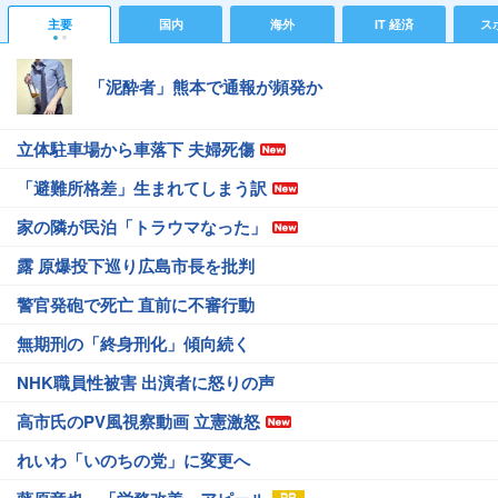
主要
国内
海外
IT 経済
ス
「泥酔者」熊本で通報が頻発か
立体駐車場から車落下 夫婦死傷
「避難所格差」生まれてしまう訳
家の隣が民泊「トラウマなった」
露 原爆投下巡り広島市長を批判
警官発砲で死亡 直前に不審行動
無期刑の「終身刑化」傾向続く
NHK職員性被害 出演者に怒りの声
高市氏のPV風視察動画 立憲激怒
れいわ「いのちの党」に変更へ