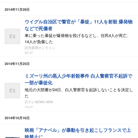
2014年11月29日
ウイグル自治区で警官が「暴徒」11人を射殺 爆発物
などで死傷者
車に乗った暴徒が爆発物を投げるなどし、住民4人が死亡、
14人が負傷した
読売新聞オンライン
20:37
2014年11月25日
ミズーリ州の黒人少年射殺事件 白人警察官不起訴で
一部が暴徒化
地元の大陪審が24日、白人警察官を起訴しないことを決定し
た
日テレNEWS NNN
15:47
2014年10月16日
映画「アナベル」が暴動を引き起こしフランスで上
映禁止に