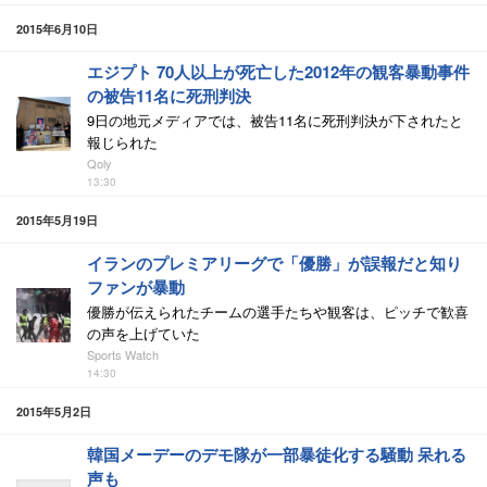
2015年6月10日
エジプト 70人以上が死亡した2012年の観客暴動事件
の被告11名に死刑判決
9日の地元メディアでは、被告11名に死刑判決が下されたと
報じられた
Qoly
13:30
2015年5月19日
イランのプレミアリーグで「優勝」が誤報だと知り
ファンが暴動
優勝が伝えられたチームの選手たちや観客は、ピッチで歓喜
の声を上げていた
Sports Watch
14:30
2015年5月2日
韓国メーデーのデモ隊が一部暴徒化する騒動 呆れる
声も