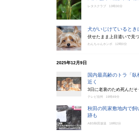
レタスクラブ
13時30分
犬がいじけているとき
伏せたまま上目遣いで見
わんちゃんホンポ
12時0分
2025年12月9日
国内最高齢のトラ「臥桜
近く
3日に老衰のため死んだそ
テレビ信州
19時49分
秋田の民家敷地内で飼
跡も
ABS秋田放送
18時2分