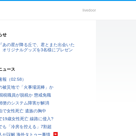
livedoor
らせ
『あの星が降る丘で、君とまた出会いた
』オリジナルグッズを3名様にプレゼン
ニュース
報（02:58）
の被災地で「火事場泥棒」か
歳国税職員が脱税か 懲戒免職
郵便のシステム障害が解消
泊で女性死亡 遺族の胸中
で19歳女性死亡 線路に侵入?
でも「冷房を控える」7割超
人が誤解 海外タトゥー事情