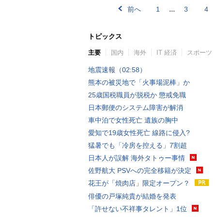
...
前へ
1
3
4
トピックス
主要
国内
海外
IT 経済
スポーツ
地震速報（02:58）
熊本の被災地で「火事場泥棒」か
25歳国税職員が脱税か 懲戒免職
日本郵便のシステム障害が解消
車中泊で女性死亡 遺族の胸中
愛知で19歳女性死亡 線路に侵入?
猛暑でも「冷房を控える」7割超
日本人が誤解 海外タトゥー事情
佐野航大 PSVへの完全移籍が決定
花王が「焼肉店」限定オープン？
俳優の戸塚純貴が結婚を発表
「許せない不祥事タレント」1位