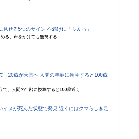
に見せる5つのサイン 不満げに「ふんっ」
つめる、声をかけても無視する
」20歳が天国へ 人間の年齢に換算すると100歳
うで、人間の年齢に換算すると100歳近く
いイヌが死んだ状態で発見 近くにはクマらしき足