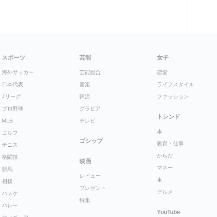
スポーツ
芸能
女子
海外サッカー
芸能総合
恋愛
日本代表
音楽
ライフスタイル
Jリーグ
韓流
ファッション
プロ野球
グラビア
トレンド
MLB
テレビ
本
ゴルフ
ゴシップ
教育・仕事
テニス
からだ
格闘技
映画
マネー
競馬
レビュー
車
相撲
プレゼント
グルメ
バスケ
特集
バレー
YouTube