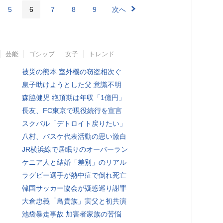
5
6
7
8
9
次へ
芸能
ゴシップ
女子
トレンド
被災の熊本 室外機の窃盗相次ぐ
息子助けようとした父 意識不明
森脇健児 絶頂期は年収「1億円」
長友、FC東京で現役続行を宣言
スクバル「デトロイト戻りたい」
八村、バスケ代表活動の思い激白
JR横浜線で居眠りのオーバーラン
ケニア人と結婚「差別」のリアル
ラグビー選手が熱中症で倒れ死亡
韓国サッカー協会が疑惑巡り謝罪
大倉忠義「鳥貴族」実父と初共演
池袋暴走事故 加害者家族の苦悩