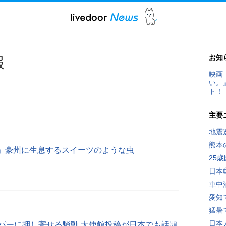
お知
報
映画
い。
ト！
主要
地震速
熊本
」豪州に生息するスイーツのような虫
25
日本
車中
愛知
猛暑
日本
ーパーに押し寄せる騒動 大使館投稿が日本でも話題