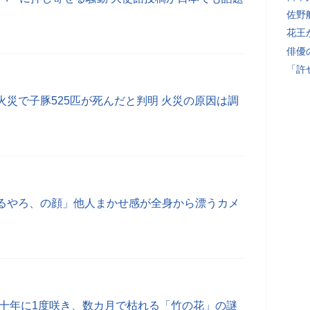
佐野
花王
俳優
「許
災で子豚525匹が死んだと判明 火災の原因は調
るやろ、の顔」他人まかせ感が全身から漂うカメ
数十年に1度咲き、数カ月で枯れる「竹の花」の謎