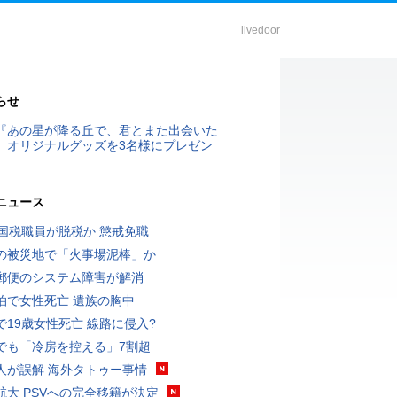
livedoor
らせ
『あの星が降る丘で、君とまた出会いた
』オリジナルグッズを3名様にプレゼン
ニュース
歳国税職員が脱税か 懲戒免職
の被災地で「火事場泥棒」か
郵便のシステム障害が解消
泊で女性死亡 遺族の胸中
で19歳女性死亡 線路に侵入?
でも「冷房を控える」7割超
人が誤解 海外タトゥー事情
航大 PSVへの完全移籍が決定