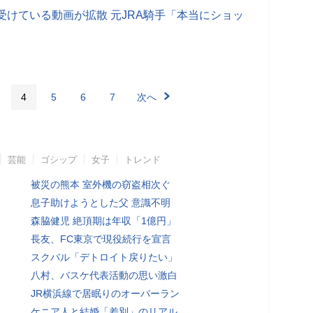
受けている動画が拡散 元JRA騎手「本当にショッ
4
5
6
7
次へ
芸能
ゴシップ
女子
トレンド
被災の熊本 室外機の窃盗相次ぐ
息子助けようとした父 意識不明
森脇健児 絶頂期は年収「1億円」
長友、FC東京で現役続行を宣言
スクバル「デトロイト戻りたい」
八村、バスケ代表活動の思い激白
JR横浜線で居眠りのオーバーラン
ケニア人と結婚「差別」のリアル