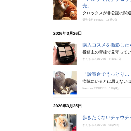
売」
クロックスが非公認の関連
週刊女性PRIME
16時0分
2026年3月26日
購入コスメを撮影した
投稿主の背後で見守って
わんちゃんホンポ
11時40分
「診察台でうっとり…
病院にいるとは思えない
livedoor ECHOES
11時0分
2026年3月25日
歩きたくないチャウチ
わんちゃんホンポ
9時20分