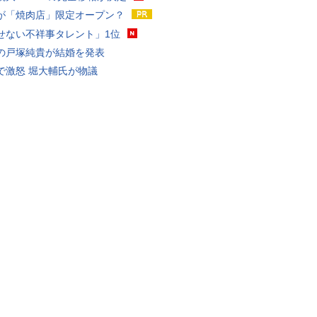
が「焼肉店」限定オープン？
せない不祥事タレント」1位
の戸塚純貴が結婚を発表
で激怒 堀大輔氏が物議