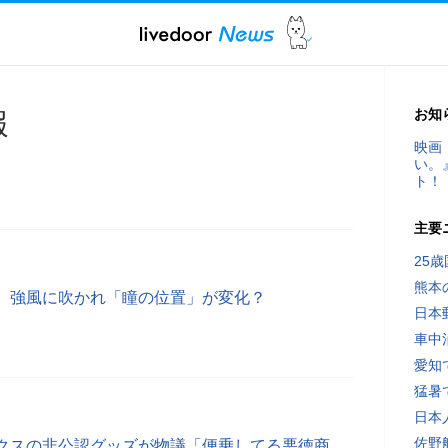
お知
報
映画
い。
ト！
主要
25
熊本
、強風に吹かれ「瞳の位置」が変化？
日本
車中
愛知
猛暑
日本
佐野
クスの非公認グッズが物議「便乗してる悪徳商