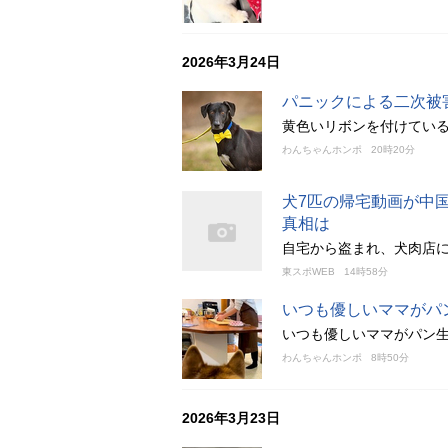
2026年3月24日
パニックによる二次被
黄色いリボンを付けてい
わんちゃんホンポ
20時20分
犬7匹の帰宅動画が中
真相は
自宅から盗まれ、犬肉店
東スポWEB
14時58分
いつも優しいママがパ
いつも優しいママがパン
わんちゃんホンポ
8時50分
2026年3月23日