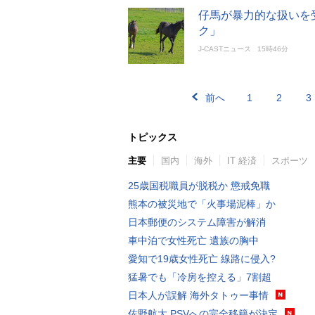
仔馬が暴力的な扱いを
ク」
J-CASTニュース
15時46分
前へ
1
2
3
トピックス
主要
国内
海外
IT 経済
スポーツ
25歳国税職員が脱税か 懲戒免職
熊本の被災地で「火事場泥棒」か
日本郵便のシステム障害が解消
車中泊で女性死亡 遺族の胸中
愛知で19歳女性死亡 線路に侵入?
猛暑でも「冷房を控える」7割超
日本人が誤解 海外タトゥー事情
佐野航大 PSVへの完全移籍が決定