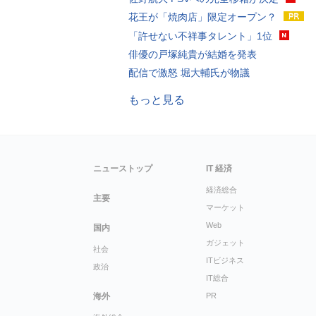
花王が「焼肉店」限定オープン？
「許せない不祥事タレント」1位
俳優の戸塚純貴が結婚を発表
配信で激怒 堀大輔氏が物議
もっと見る
ニューストップ
IT 経済
経済総合
主要
マーケット
Web
国内
ガジェット
社会
ITビジネス
政治
IT総合
海外
PR