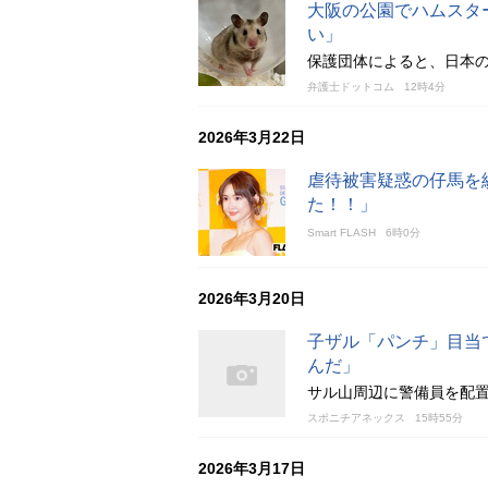
大阪の公園でハムスタ
い」
保護団体によると、日本
弁護士ドットコム
12時4分
2026年3月22日
虐待被害疑惑の仔馬を
た！！」
Smart FLASH
6時0分
2026年3月20日
子ザル「パンチ」目当
んだ」
サル山周辺に警備員を配置
スポニチアネックス
15時55分
2026年3月17日