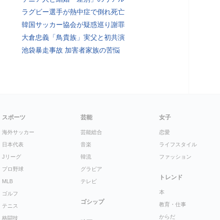
ラグビー選手が熱中症で倒れ死亡
韓国サッカー協会が疑惑巡り謝罪
大倉忠義「鳥貴族」実父と初共演
池袋暴走事故 加害者家族の苦悩
スポーツ
芸能
女子
海外サッカー
芸能総合
恋愛
日本代表
音楽
ライフスタイル
Jリーグ
韓流
ファッション
プロ野球
グラビア
トレンド
MLB
テレビ
本
ゴルフ
ゴシップ
教育・仕事
テニス
からだ
格闘技