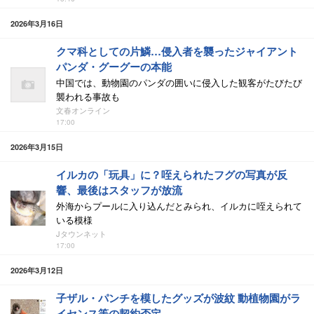
2026年3月16日
クマ科としての片鱗…侵入者を襲ったジャイアント
パンダ・グーグーの本能
中国では、動物園のパンダの囲いに侵入した観客がたびたび
襲われる事故も
文春オンライン
17:00
2026年3月15日
イルカの「玩具」に？咥えられたフグの写真が反
響、最後はスタッフが放流
外海からプールに入り込んだとみられ、イルカに咥えられて
いる模様
Jタウンネット
17:00
2026年3月12日
子ザル・パンチを模したグッズが波紋 動植物園がラ
イセンス等の契約否定