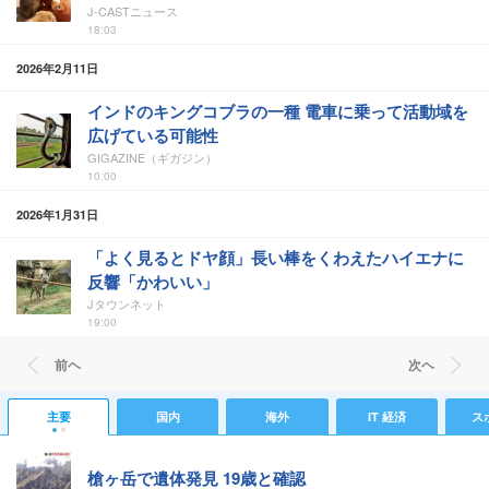
J-CASTニュース
18:03
2026年2月11日
インドのキングコブラの一種 電車に乗って活動域を
広げている可能性
GIGAZINE（ギガジン）
10:00
2026年1月31日
「よく見るとドヤ顔」長い棒をくわえたハイエナに
反響「かわいい」
Jタウンネット
19:00
前ヘ
次ヘ
主要
国内
海外
IT 経済
ス
槍ヶ岳で遺体発見 19歳と確認