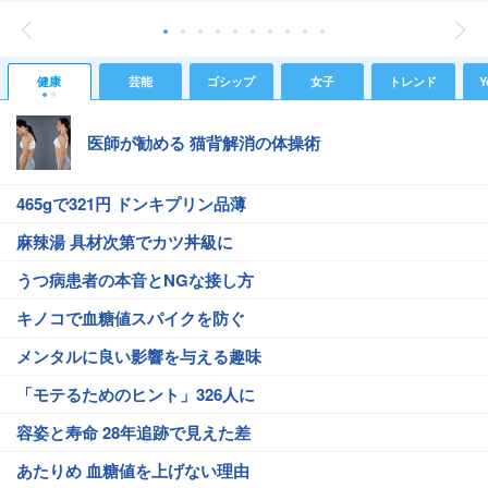
健康
芸能
ゴシップ
女子
トレンド
Y
医師が勧める 猫背解消の体操術
465gで321円 ドンキプリン品薄
麻辣湯 具材次第でカツ丼級に
うつ病患者の本音とNGな接し方
キノコで血糖値スパイクを防ぐ
メンタルに良い影響を与える趣味
「モテるためのヒント」326人に
容姿と寿命 28年追跡で見えた差
あたりめ 血糖値を上げない理由