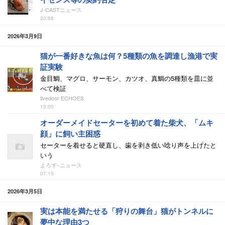
J-CASTニュース
20:08
2026年3月9日
猫が一番好きな魚は何？5種類の魚を調達し漁港で実
証実験
金目鯛、マグロ、サーモン、カツオ、真鯛の5種類を皿に並
べて検証
livedoor ECHOES
13:00
オーダーメイドセーターを初めて着た柴犬、「ムキ
顔」に飼い主困惑
セーターを着せると硬直し、歯を剥き低い唸り声を上げたと
いう
よろず~ニュース
07:10
2026年3月5日
実は本能を満たせる「狩りの舞台」猫がトンネルに
夢中な理由3つ