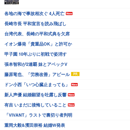
各地の海で事故相次ぐ 4人死亡
長崎市長 平和宣言を読み飛ばし
台湾代表、長崎の平和式典を欠席
イオン爆発「貴重品OK」と許可か
甲子園 10年ぶりに初戦で姿消す
張本智和が2連覇 妹とアベックV
藤原竜也、「労務改善」アピール
ドン小西「いつ心臓止まっても」
新人声優 結婚願望を吐露し反響
有吉 いまだに後悔していること
「VIVANT」ラストで裏切り者判明
重岡大毅&濱田崇裕 結婚W発表