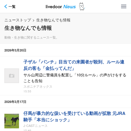
一覧
ニューストップ
>
生き物なんでも情報
生き物なんでも情報
動物・生き物に関するニュース一覧。
2026年3月20日
子ザル「パンチ」目当ての来園者が殺到、ルール違
反の客も「金払ってんだ」
サル山周辺に警備員を配置し「10分ルール」の声がけをする
ことも告知
スポニチアネックス
15:55
2026年3月17日
仔馬が暴力的な扱いを受けている動画が拡散 元JRA
騎手「本当にショック」
J-CASTニュース
15:46