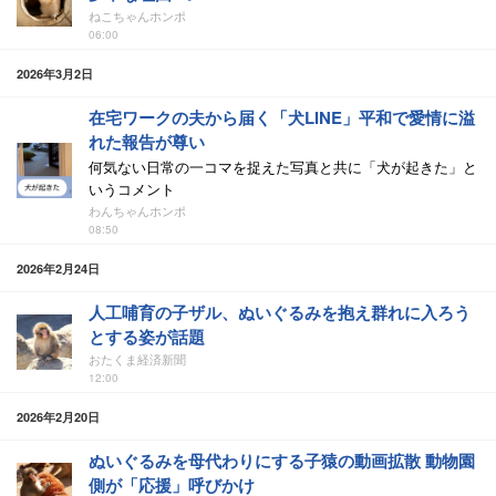
ねこちゃんホンポ
06:00
2026年3月2日
在宅ワークの夫から届く「犬LINE」平和で愛情に溢
れた報告が尊い
何気ない日常の一コマを捉えた写真と共に「犬が起きた」と
いうコメント
わんちゃんホンポ
08:50
2026年2月24日
人工哺育の子ザル、ぬいぐるみを抱え群れに入ろう
とする姿が話題
おたくま経済新聞
12:00
2026年2月20日
ぬいぐるみを母代わりにする子猿の動画拡散 動物園
側が「応援」呼びかけ