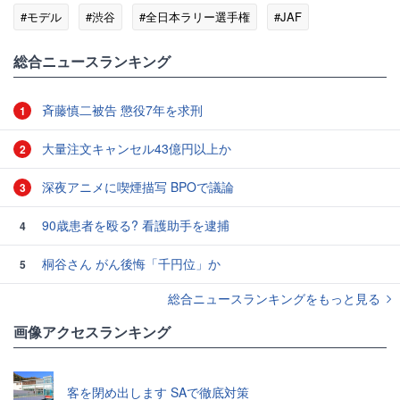
#モデル
#渋谷
#全日本ラリー選手権
#JAF
総合ニュースランキング
斉藤慎二被告 懲役7年を求刑
1
大量注文キャンセル43億円以上か
2
深夜アニメに喫煙描写 BPOで議論
3
90歳患者を殴る? 看護助手を逮捕
4
桐谷さん がん後悔「千円位」か
5
総合ニュースランキングをもっと見る
画像アクセスランキング
客を閉め出します SAで徹底対策