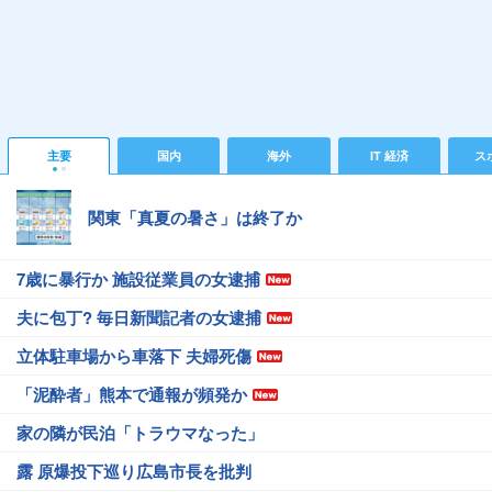
主要
国内
海外
IT 経済
ス
関東「真夏の暑さ」は終了か
7歳に暴行か 施設従業員の女逮捕
夫に包丁? 毎日新聞記者の女逮捕
立体駐車場から車落下 夫婦死傷
「泥酔者」熊本で通報が頻発か
家の隣が民泊「トラウマなった」
露 原爆投下巡り広島市長を批判