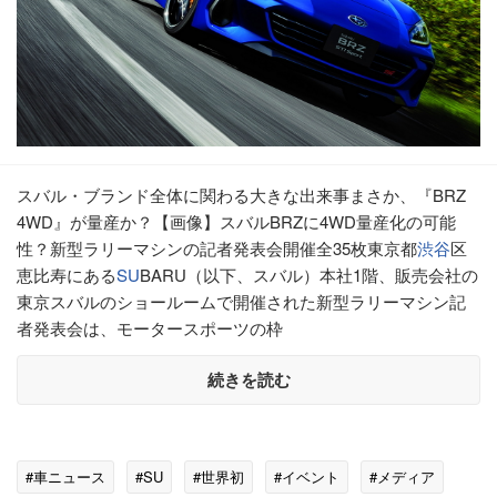
スバル・ブランド全体に関わる大きな出来事まさか、『BRZ
4WD』が量産か？【画像】スバルBRZに4WD量産化の可能
性？新型ラリーマシンの記者発表会開催全35枚東京都
渋谷
区
恵比寿にある
SU
BARU（以下、スバル）本社1階、販売会社の
東京スバルのショールームで開催された新型ラリーマシン記
者発表会は、モータースポーツの枠
続きを読む
#車ニュース
#SU
#世界初
#イベント
#メディア