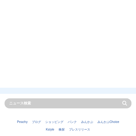
Peachy
ブログ
ショッピング
バンク
みんかぶ
みんかぶChoice
Kstyle
株探
プレスリリース