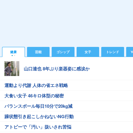
健康
芸能
ゴシップ
女子
トレンド
Y
山口達也 8年ぶり楽器姿に感涙か
運動より代謝 人体の省エネ戦略
大食い女子 46キロ体型の秘密
バランスボール毎日10分で20kg減
躁状態引き起こしかねないNG行動
アトピーで「汚い」扱いされ苦悩