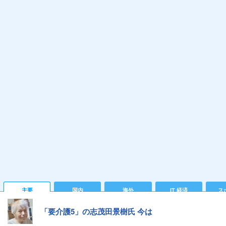
主要
国内
海外
IT 経済
ス
「要介護5」の志茂田景樹氏 今は