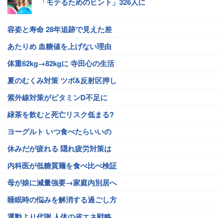
「モテるためのヒント」326人に
容姿と寿命 28年追跡で見えた差
あたりめ 血糖値を上げない理由
体重62kg→82kgに 寺田心の生活
夏のむくみ対策 ツボ&反射区押し
紫外線対策がビタミンD不足に
緑茶を飲むと死亡リスク低まる?
ヨーグルト いつ食べたらいいの
休みだが疲れる 隠れ疲労対策は
内科医が低糖質麺を食べ比べ検証
母が娘に減量強要→家庭内別居へ
睡眠時の悩みを解消する過ごし方
運動より代謝 人体の省エネ戦略