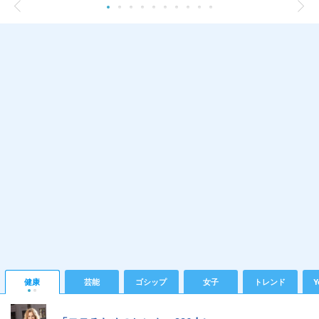
健康
芸能
ゴシップ
女子
トレンド
Y