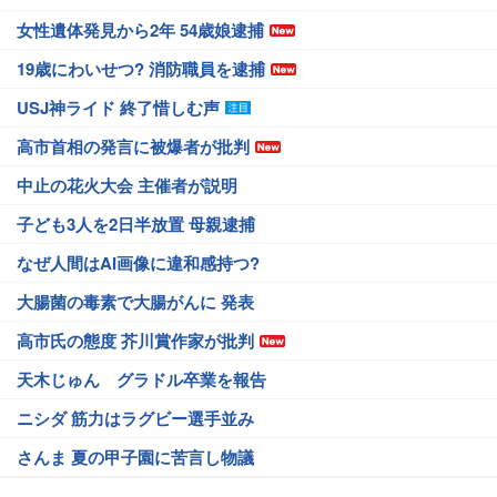
女性遺体発見から2年 54歳娘逮捕
19歳にわいせつ? 消防職員を逮捕
USJ神ライド 終了惜しむ声
高市首相の発言に被爆者が批判
中止の花火大会 主催者が説明
子ども3人を2日半放置 母親逮捕
なぜ人間はAI画像に違和感持つ?
大腸菌の毒素で大腸がんに 発表
高市氏の態度 芥川賞作家が批判
天木じゅん グラドル卒業を報告
ニシダ 筋力はラグビー選手並み
さんま 夏の甲子園に苦言し物議