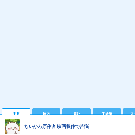
主要
国内
海外
IT 経済
ス
ちいかわ原作者 映画製作で苦悩