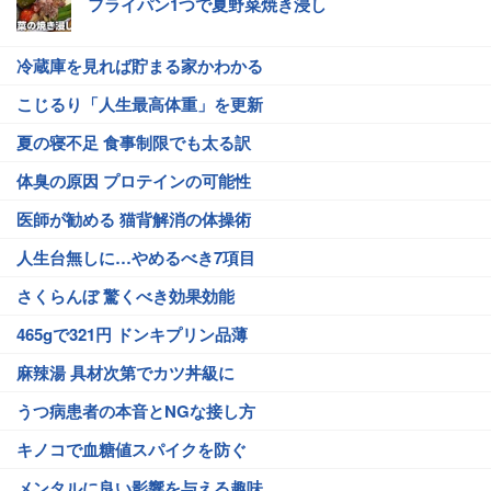
フライパン1つで夏野菜焼き浸し
冷蔵庫を見れば貯まる家かわかる
こじるり「人生最高体重」を更新
夏の寝不足 食事制限でも太る訳
体臭の原因 プロテインの可能性
医師が勧める 猫背解消の体操術
人生台無しに…やめるべき7項目
さくらんぼ 驚くべき効果効能
465gで321円 ドンキプリン品薄
麻辣湯 具材次第でカツ丼級に
うつ病患者の本音とNGな接し方
キノコで血糖値スパイクを防ぐ
メンタルに良い影響を与える趣味