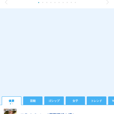
健康
芸能
ゴシップ
女子
トレンド
Y