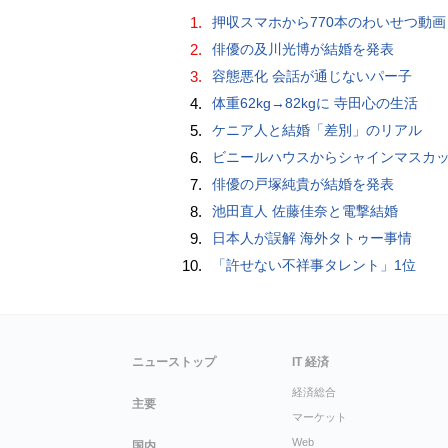
1.
押収スマホから770本のわいせつ動画 15歳少女に酒と薬飲ませ性的暴行か 54歳男を再逮捕 「薬もありますよ」とSNS
2.
俳優の及川光博が結婚を発表
3.
容態悪化 会話が通じないパー子
4.
体重62kg→82kgに 寺田心の生活
5.
ケニア人と結婚「差別」のリアル
6.
ビニールハウスからシャインマスカット約200房を盗んだ疑い ネットで販売か 無職の男（42）逮捕 
7.
俳優の戸塚純貴が結婚を発表
8.
池田直人 佐藤佳奈と電撃結婚
9.
日本人が誤解 海外タトゥー事情
10.
「許せない不祥事タレント」1位
ニューストップ
IT 経済
経済総合
主要
マーケット
Web
国内