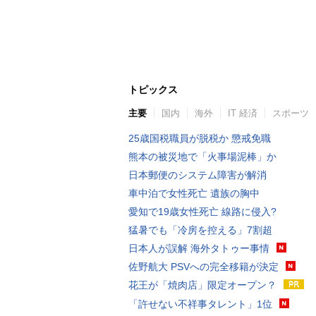
トピックス
主要
国内
海外
IT 経済
スポーツ
25歳国税職員が脱税か 懲戒免職
熊本の被災地で「火事場泥棒」か
日本郵便のシステム障害が解消
車中泊で女性死亡 遺族の胸中
愛知で19歳女性死亡 線路に侵入?
猛暑でも「冷房を控える」7割超
日本人が誤解 海外タトゥー事情
佐野航大 PSVへの完全移籍が決定
花王が「焼肉店」限定オープン？
「許せない不祥事タレント」1位