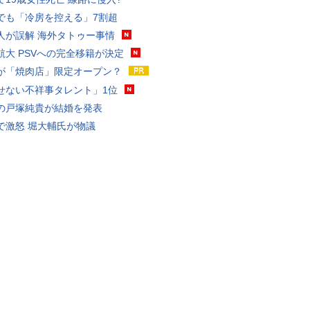
でも「冷房を控える」7割超
人が誤解 海外タトゥー事情
航大 PSVへの完全移籍が決定
が「焼肉店」限定オープン？
せない不祥事タレント」1位
の戸塚純貴が結婚を発表
で激怒 堀大輔氏が物議