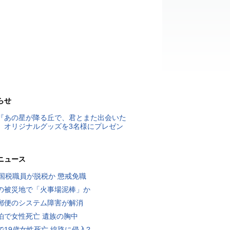
らせ
『あの星が降る丘で、君とまた出会いた
』オリジナルグッズを3名様にプレゼン
ニュース
歳国税職員が脱税か 懲戒免職
の被災地で「火事場泥棒」か
郵便のシステム障害が解消
泊で女性死亡 遺族の胸中
で19歳女性死亡 線路に侵入?