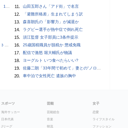
で誘い出し
11.
山田五郎さん「アド街」で名言
12.
「避難所格差」生まれてしまう訳
13.
森喜朗氏の「影響力」が減退か
14.
ラグビー選手が熱中症で倒れ死亡
15.
須江監督 女子部員に3条件提示
岡山県警
16.
25歳国税職員が脱税か 懲戒免職
17.
配信で激怒 堀大輔氏が物議
18.
ヨーグルト いつ食べたらいい?
19.
佐藤二朗「33年間で初めて」妻との“ノロケ砲”に反響続々「威力抜群」「奥様かっこいい」
20.
車中泊で女性死亡 遺族の胸中
スポーツ
芸能
女子
海外サッカー
芸能総合
恋愛
日本代表
音楽
ライフスタイル
Jリーグ
韓流
ファッション