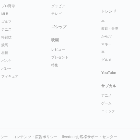
プロ野球
グラビア
トレンド
MLB
テレビ
本
ゴルフ
ゴシップ
教育・仕事
テニス
からだ
格闘技
映画
マネー
競馬
レビュー
車
相撲
プレゼント
グルメ
バスケ
特集
バレー
YouTube
フィギュア
サブカル
アニメ
ゲーム
コミック
リシー
コンテンツ・広告ポリシー
livedoorお客様サポートセンター