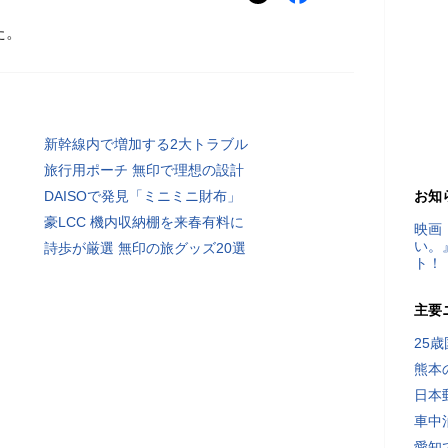
た。
新幹線内で増加する2大トラブル
旅行用ポーチ 無印で理想の設計
DAISOで発見「ミニミニ財布」
お知
豪LCC 機内収納棚を来春有料に
映画
い。
詩歩が厳選 無印の旅グッズ20選
ト！
主要
25
熊本
日本
車中
愛知