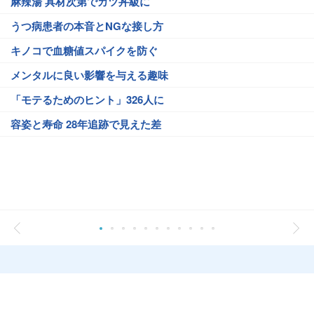
麻辣湯 具材次第でカツ丼級に
うつ病患者の本音とNGな接し方
キノコで血糖値スパイクを防ぐ
メンタルに良い影響を与える趣味
「モテるためのヒント」326人に
容姿と寿命 28年追跡で見えた差