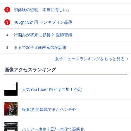
初体験の翌朝「本当に悔しい」
2
465gで321円 ドンキプリン品薄
3
汗悩みが将来に影響？ 医師警鐘
4
まるで双子 2歳差兄弟が話題
5
女子ニュースランキングをもっと見る
画像アクセスランキング
人気YouTuber 白ビキニ加工否定
板倉滉 開幕戦でまたベンチ外
ハリアー改良 HEV一本化で高級化