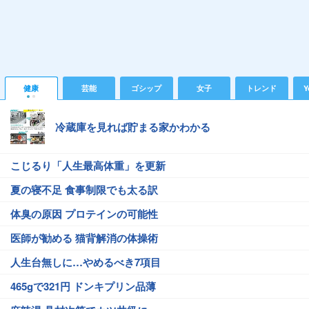
健康
芸能
ゴシップ
女子
トレンド
Y
冷蔵庫を見れば貯まる家かわかる
こじるり「人生最高体重」を更新
夏の寝不足 食事制限でも太る訳
体臭の原因 プロテインの可能性
医師が勧める 猫背解消の体操術
人生台無しに…やめるべき7項目
465gで321円 ドンキプリン品薄