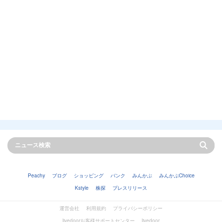
Peachy
ブログ
ショッピング
バンク
みんかぶ
みんかぶChoice
Kstyle
株探
プレスリリース
運営会社
利用規約
プライバシーポリシー
livedoorお客様サポートセンター
livedoor