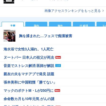
画像アクセスランキングをもっと見る
主要
国内
海外
IT 経済
ス
胸を揉まれた…フェスで痴漢被害
海水浴で女性3人溺れ、1人死亡
ヌートバー 日本人の祖父が死去
音楽でストレス解消 医師が解説
親友の夫をマチアプで発見 話題
張本美和に中国戦慄「勝てない」
マックのポテトM・Lが250円に
余命数カ月も10年元気 がんの謎