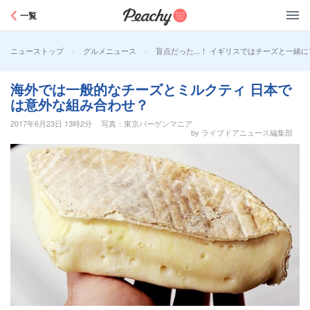
Peachy
一覧
>
>
盲点だった...！ イギリスではチーズと一緒
ニューストップ
グルメニュース
海外では一般的なチーズとミルクティ 日本で
は意外な組み合わせ？
2017年6月23日 13時2分
写真：東京バーゲンマニア
by ライブドアニュース編集部