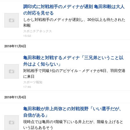
調印式に対戦相手のメディナが遅刻 亀田和毅は大人
の対応を見せる
しかし対戦相手のメディナが遅刻し、30分以上も待たされた
和毅
スポニチアネックス
15:02
2018年11月6日
亀田和毅と対戦するメディナ「三兄弟ということ以
外はよく知らない」
対戦相手で同級1位のアビゲイル・メディナが6日、羽田空港
に来日
スポーツ報知
17:46
2018年11月4日
亀田和毅が井上尚弥との対戦視野「いい選手だが、
自信がある」
現時点では亀田の1階級下にいる井上だが、階級を上げると
いう話もあるそう