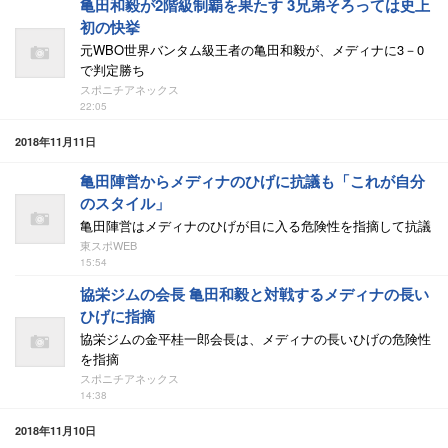
亀田和毅が2階級制覇を果たす 3兄弟そろっては史上
初の快挙
元WBO世界バンタム級王者の亀田和毅が、メディナに3－0
で判定勝ち
スポニチアネックス
22:05
2018年11月11日
亀田陣営からメディナのひげに抗議も「これが自分
のスタイル」
亀田陣営はメディナのひげが目に入る危険性を指摘して抗議
東スポWEB
15:54
協栄ジムの会長 亀田和毅と対戦するメディナの長い
ひげに指摘
協栄ジムの金平桂一郎会長は、メディナの長いひげの危険性
を指摘
スポニチアネックス
14:38
2018年11月10日