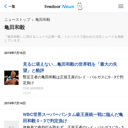
一覧
ニューストップ
>
亀田和毅
亀田和毅
『亀田和毅』に関するニュース記事一覧。トピックスで扱われた注目ニュースを掲載
しています。
2019年7月16日
見るに堪えない…亀田和毅の世界戦を「最大の失
望」と酷評
暫定王者の亀田和毅は正規王座のレイ・バルガスに0－3で判
定負け
THE ANSWER
19:33
2019年7月14日
WBC世界スーパーバンタム級王座統一戦に臨んだ亀
田和毅 0－3で判定負け
体格差で有効打を取れず、正規王者のレイ・バルガスに0－3