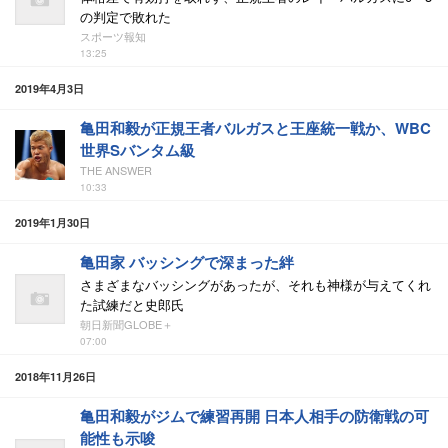
の判定で敗れた
スポーツ報知
13:25
2019年4月3日
亀田和毅が正規王者バルガスと王座統一戦か、WBC
世界Sバンタム級
THE ANSWER
10:33
2019年1月30日
亀田家 バッシングで深まった絆
さまざまなバッシングがあったが、それも神様が与えてくれ
た試練だと史郎氏
朝日新聞GLOBE＋
07:00
2018年11月26日
亀田和毅がジムで練習再開 日本人相手の防衛戦の可
能性も示唆