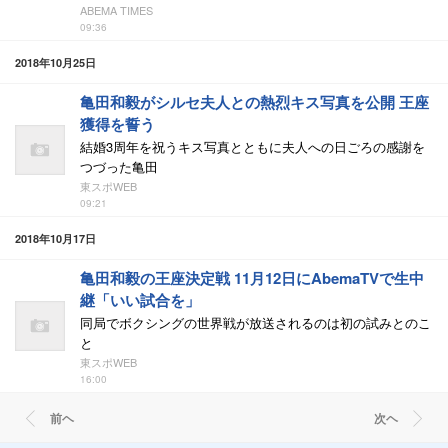
ABEMA TIMES
09:36
2018年10月25日
亀田和毅がシルセ夫人との熱烈キス写真を公開 王座
獲得を誓う
結婚3周年を祝うキス写真とともに夫人への日ごろの感謝を
つづった亀田
東スポWEB
09:21
2018年10月17日
亀田和毅の王座決定戦 11月12日にAbemaTVで生中
継「いい試合を」
同局でボクシングの世界戦が放送されるのは初の試みとのこ
と
東スポWEB
16:00
前ヘ
次ヘ