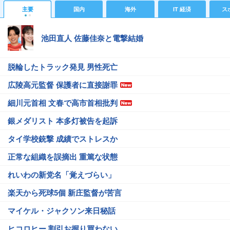
主要
国内
海外
IT 経済
ス
池田直人 佐藤佳奈と電撃結婚
脱輪したトラック発見 男性死亡
広陵高元監督 保護者に直接謝罪
細川元首相 文春で高市首相批判
銀メダリスト 本多灯被告を起訴
タイ学校銃撃 成績でストレスか
正常な組織を誤摘出 重篤な状態
れいわの新党名「覚えづらい」
楽天から死球5個 新庄監督が苦言
マイケル・ジャクソン来日秘話
ヒコロヒー 割引お握り買わない