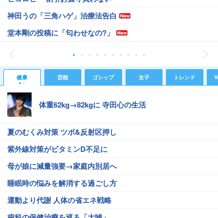
神田うの「三角ハゲ」治療法告白
堂本剛の投稿に「匂わせなの?」
健康
芸能
ゴシップ
女子
トレンド
Y
体重62kg→82kgに 寺田心の生活
夏のむくみ対策 ツボ&反射区押し
紫外線対策がビタミンD不足に
母が娘に減量強要→家庭内別居へ
睡眠時の悩みを解消する過ごし方
運動より代謝 人体の省エネ戦略
歯科の保健治療を巡る「大嘘」