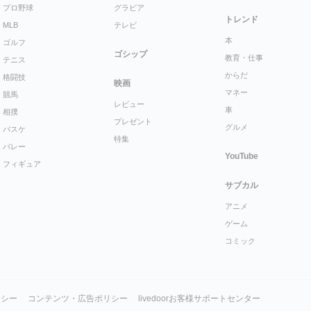
プロ野球
グラビア
トレンド
MLB
テレビ
本
ゴルフ
ゴシップ
教育・仕事
テニス
からだ
格闘技
映画
マネー
競馬
レビュー
車
相撲
プレゼント
グルメ
バスケ
特集
バレー
YouTube
フィギュア
サブカル
アニメ
ゲーム
コミック
リシー
コンテンツ・広告ポリシー
livedoorお客様サポートセンター