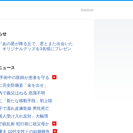
livedoor
らせ
『あの星が降る丘で、君とまた出会いた
』オリジナルグッズを3名様にプレゼン
ニュース
 手術中の医師が患者を守る
に完全防備姿「金を出せ」
内で義父はねる 意識不明
に「新たな移動手段」初上陸
汗で濡れ皮膚乾燥 男性死亡
国人受け入れ反対」大幅増
で銃乱射 犯行前に祖父母か
優太 10代女性との結婚報告