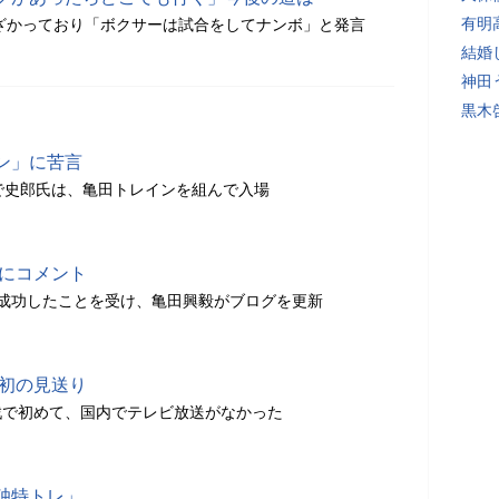
有明
遠ざかっており「ボクサーは試合をしてナンボ」と発言
結婚
神田
黒木
ン」に苦言
で史郎氏は、亀田トレインを組んで入場
衛にコメント
成功したことを受け、亀田興毅がブログを更新
が初の見送り
戦で初めて、国内でテレビ放送がなかった
独特トレ」