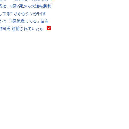
高校、9回2死から大逆転勝利
してる? さかなクンが回答
うの「3回流産してる」告白
啓司氏 逮捕されていたか