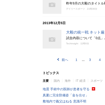
昨年9月の大毅のタイトル
デイリースポーツ
21時36分
2013年12月5日
大毅の統一戦 ネット
試合内容について「0点」
Techinsight
11時0分
...
前へ
1
3
4
トピックス
主要
国内
海外
IT 経済
スポーツ
地震 手術中の医師が患者を守る
真夏に完全防備姿「金を出せ」
敷地内で義父はねる 意識不明