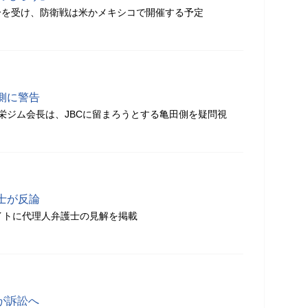
分を受け、防衛戦は米かメキシコで開催する予定
側に警告
栄ジム会長は、JBCに留まろうとする亀田側を疑問視
士が反論
イトに代理人弁護士の見解を掲載
が訴訟へ