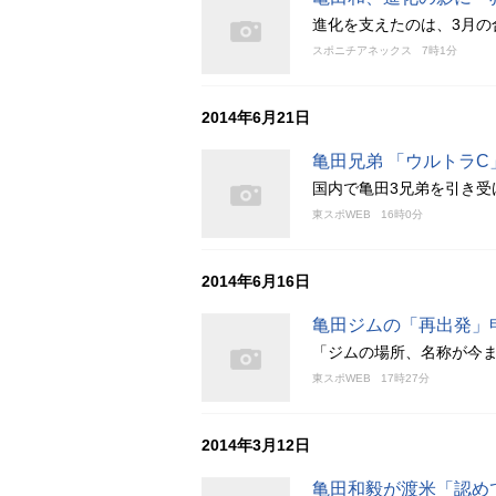
進化を支えたのは、3月の
スポニチアネックス
7時1分
2014年6月21日
亀田兄弟 「ウルトラC
国内で亀田3兄弟を引き受
東スポWEB
16時0分
2014年6月16日
亀田ジムの「再出発」
「ジムの場所、名称が今
東スポWEB
17時27分
2014年3月12日
亀田和毅が渡米「認め