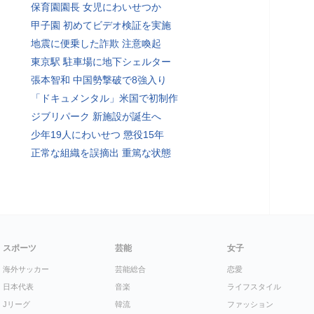
保育園園長 女児にわいせつか
甲子園 初めてビデオ検証を実施
地震に便乗した詐欺 注意喚起
東京駅 駐車場に地下シェルター
張本智和 中国勢撃破で8強入り
「ドキュメンタル」米国で初制作
ジブリパーク 新施設が誕生へ
少年19人にわいせつ 懲役15年
正常な組織を誤摘出 重篤な状態
スポーツ
芸能
女子
海外サッカー
芸能総合
恋愛
日本代表
音楽
ライフスタイル
Jリーグ
韓流
ファッション