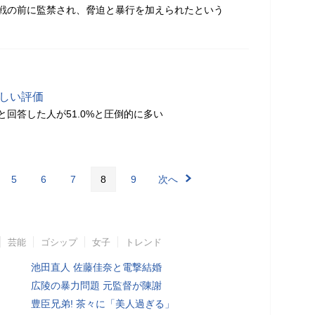
戦の前に監禁され、脅迫と暴行を加えられたという
厳しい評価
と回答した人が51.0%と圧倒的に多い
5
6
7
8
9
次へ
芸能
ゴシップ
女子
トレンド
池田直人 佐藤佳奈と電撃結婚
広陵の暴力問題 元監督が陳謝
豊臣兄弟! 茶々に「美人過ぎる」