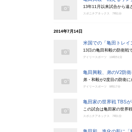
13年11月以来試合から
スポニチアネックス
7時1分
2014年7月14日
米国での「亀田トレイ
13日の亀田和毅の防衛戦
デイリースポーツ
19時51分
亀田興毅、弟のV2防
弟・和毅が2度目の防衛に
デイリースポーツ
9時17分
亀田家の世界戦 TBS
この試合は亀田家の世界
スポニチアネックス
7時1分
亀田和、進化の影に「