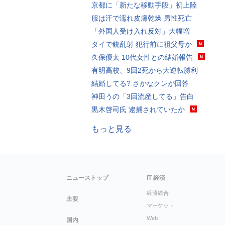
京都に「新たな移動手段」初上陸
服は汗で濡れ皮膚乾燥 男性死亡
「外国人受け入れ反対」大幅増
タイで銃乱射 犯行前に祖父母か
久保優太 10代女性との結婚報告
有明高校、9回2死から大逆転勝利
結婚してる? さかなクンが回答
神田うの「3回流産してる」告白
黒木啓司氏 逮捕されていたか
もっと見る
ニューストップ
IT 経済
経済総合
主要
マーケット
Web
国内