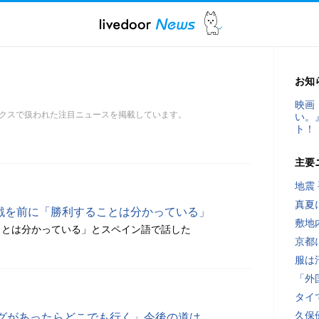
お知
映画
クスで扱われた注目ニュースを掲載しています。
い。
ト！
主要
地震
真夏
衛戦を前に「勝利することは分かっている」
敷地
ことは分かっている」とスペイン語で話した
京都
服は
「外
タイ
久保
グがあったらどこでも行く」今後の道は