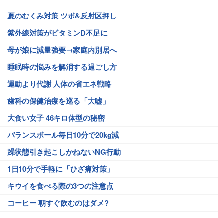
夏のむくみ対策 ツボ&反射区押し
紫外線対策がビタミンD不足に
母が娘に減量強要→家庭内別居へ
睡眠時の悩みを解消する過ごし方
運動より代謝 人体の省エネ戦略
歯科の保健治療を巡る「大嘘」
大食い女子 46キロ体型の秘密
バランスボール毎日10分で20kg減
躁状態引き起こしかねないNG行動
1日10分で手軽に「ひざ痛対策」
キウイを食べる際の3つの注意点
コーヒー 朝すぐ飲むのはダメ?