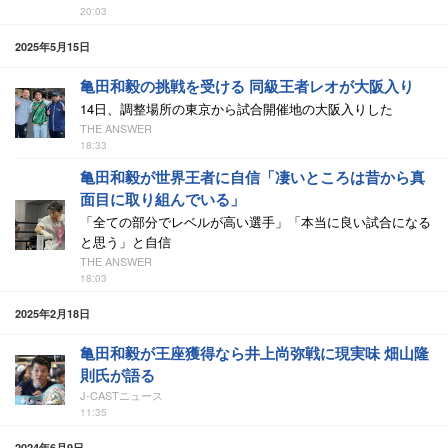
20:03
2025年5月15日
亀田和毅の挑戦を受ける 同級王者レオが大阪入り
14日、調整場所の東京から試合開催地の大阪入りした
THE ANSWER
18:33
亀田和毅が世界王者に自信「凄いところは昔から真
面目に取り組んでいる」
「全ての部分でレベルが高い選手」「本当に良い試合になる
と思う」と自信
THE ANSWER
18:03
2025年2月18日
亀田和毅が王座獲得なら井上尚弥戦に現実味 畑山隆
則氏が語る
J-CASTニュース
11:35
2024年6月9日