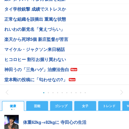
タイ学校銃撃 成績でストレスか
正常な組織を誤摘出 重篤な状態
れいわの新党名「覚えづらい」
楽天から死球5個 新庄監督が苦言
マイケル・ジャクソン来日秘話
ヒコロヒー 割引お握り買わない
神田うの「三角ハゲ」治療法告白
堂本剛の投稿に「匂わせなの?」
健康
芸能
ゴシップ
女子
トレンド
Y
体重62kg→82kgに 寺田心の生活