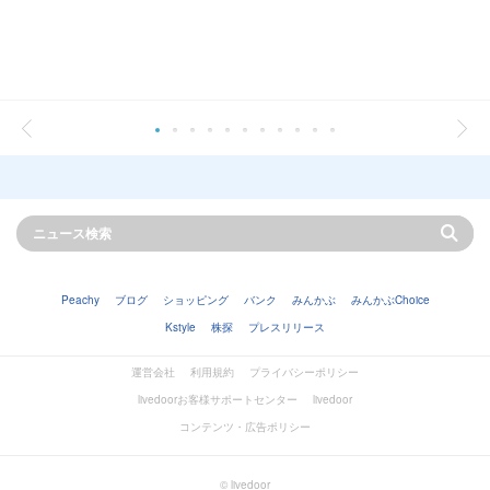
Peachy
ブログ
ショッピング
バンク
みんかぶ
みんかぶChoice
Kstyle
株探
プレスリリース
運営会社
利用規約
プライバシーポリシー
livedoorお客様サポートセンター
livedoor
コンテンツ・広告ポリシー
© livedoor