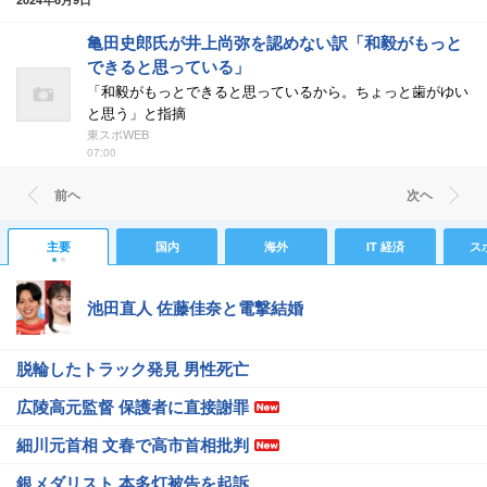
亀田史郎氏が井上尚弥を認めない訳「和毅がもっと
できると思っている」
「和毅がもっとできると思っているから。ちょっと歯がゆい
と思う」と指摘
東スポWEB
07:00
前ヘ
次ヘ
主要
国内
海外
IT 経済
ス
池田直人 佐藤佳奈と電撃結婚
脱輪したトラック発見 男性死亡
広陵高元監督 保護者に直接謝罪
細川元首相 文春で高市首相批判
銀メダリスト 本多灯被告を起訴