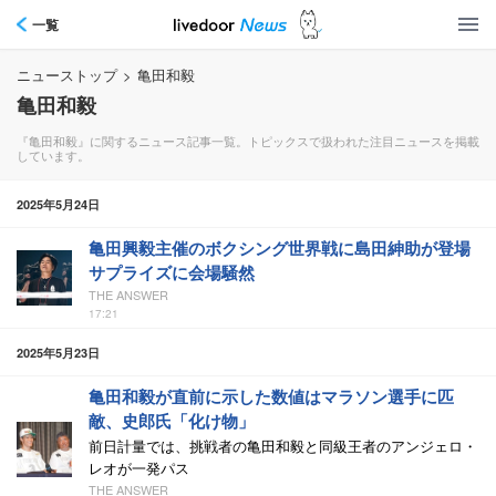
一覧
ニューストップ
>
亀田和毅
亀田和毅
『亀田和毅』に関するニュース記事一覧。トピックスで扱われた注目ニュースを掲載
しています。
2025年5月24日
亀田興毅主催のボクシング世界戦に島田紳助が登場
サプライズに会場騒然
THE ANSWER
17:21
2025年5月23日
亀田和毅が直前に示した数値はマラソン選手に匹
敵、史郎氏「化け物」
前日計量では、挑戦者の亀田和毅と同級王者のアンジェロ・
レオが一発パス
THE ANSWER