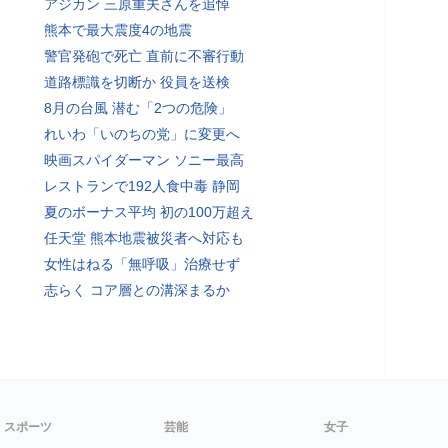
アジカン 三原重夫さんを追悼
熊本で最大震度4の地震
警官発砲で死亡 直前に不審行動
道路標識を切断か 役員を送検
8月の台風 潜む「2つの危険」
れいわ「いのちの党」に変更へ
映画スパイダーマン ソニー最高
レストランで192人食中毒 静岡
夏のボーナス平均 初の100万超え
任天堂 熊本地震被災者へ対応も
女性はねる「無呼吸」治療せず
志らく コア層との溝深まるか
スポーツ
芸能
女子