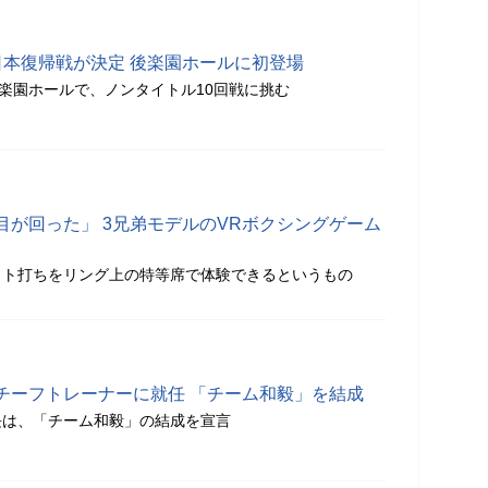
日本復帰戦が決定 後楽園ホールに初登場
後楽園ホールで、ノンタイトル10回戦に挑む
目が回った」 3兄弟モデルのVRボクシングゲーム
ット打ちをリング上の特等席で体験できるというもの
チーフトレーナーに就任 「チーム和毅」を結成
長は、「チーム和毅」の結成を宣言