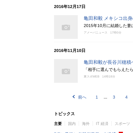
2016年12月17日
亀田和毅 メキシコ出
2015年10月に結婚し
アメーバニュース
17時0分
2016年11月10日
亀田和毅が長谷川穂積
「相手に選んでもらえた
東スポWEB
14時18分
...
前へ
1
3
4
トピックス
主要
国内
海外
IT 経済
スポーツ