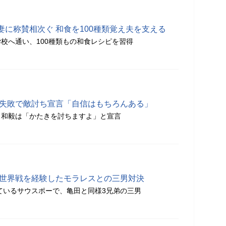
に称賛相次ぐ 和食を100種類覚え夫を支える
校へ通い、100種類もの和食レシピを習得
衛失敗で敵討ち宣言「自信はもちろんある」
田和毅は「かたきを討ちますよ」と宣言
 世界戦を経験したモラレスとの三男対決
しているサウスポーで、亀田と同様3兄弟の三男