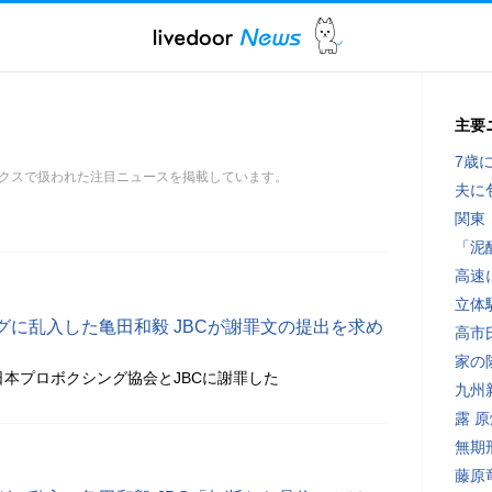
主要
7歳
クスで扱われた注目ニュースを掲載しています。
夫に
関東
「泥
高速
立体
グに乱入した亀田和毅 JBCが謝罪文の提出を求め
高市
家の
日本プロボクシング協会とJBCに謝罪した
九州
露 
無期
藤原