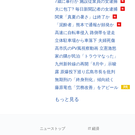
7歳に暴行か 施設従業員の女逮捕
夫に包丁? 毎日新聞記者の女逮捕
関東「真夏の暑さ」は終了か
「泥酔者」熊本で通報が頻発か
高速に自転車侵入 路側帯を逆走
立体駐車場から車落下 夫婦死傷
高市氏のPV風視察動画 立憲激怒
家の隣が民泊「トラウマなった」
九州新幹線の再開「8月中」示唆
露 原爆投下巡り広島市長を批判
無期刑の「終身刑化」傾向続く
藤原竜也「労務改善」をアピール
もっと見る
ニューストップ
IT 経済