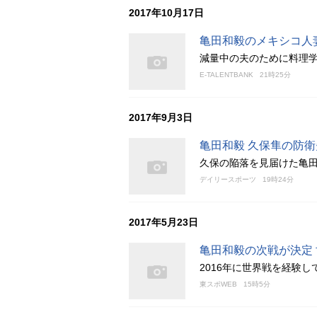
2017年10月17日
亀田和毅のメキシコ人妻
減量中の夫のために料理学
E-TALENTBANK
21時25分
2017年9月3日
亀田和毅 久保隼の防
久保の陥落を見届けた亀
デイリースポーツ
19時24分
2017年5月23日
亀田和毅の次戦が決定
2016年に世界戦を経験
東スポWEB
15時5分