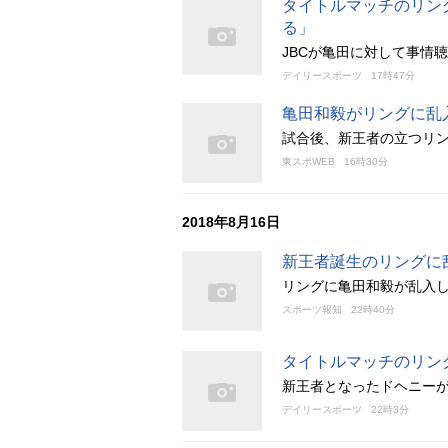
タイトルマッチのリン
る」
JBCが亀田に対して事情
デイリースポーツ
17時47分
亀田和毅がリングに乱
試合後、新王者の立つリ
東スポWEB
16時30分
2018年8月16日
新王者誕生のリングに
リングに亀田和毅が乱入
スポーツ報知
22時40分
タイトルマッチのリン
新王者となったドヘニー
デイリースポーツ
22時3分