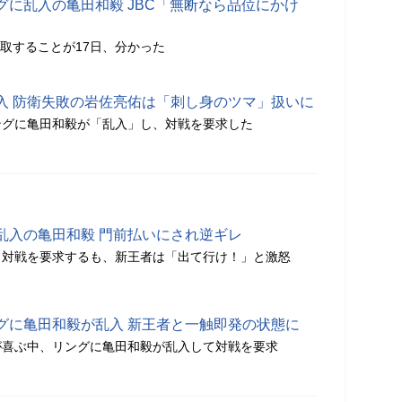
グに乱入の亀田和毅 JBC「無断なら品位にかけ
聴取することが17日、分かった
入 防衛失敗の岩佐亮佑は「刺し身のツマ」扱いに
ングに亀田和毅が「乱入」し、対戦を要求した
乱入の亀田和毅 門前払いにされ逆ギレ
し対戦を要求するも、新王者は「出て行け！」と激怒
グに亀田和毅が乱入 新王者と一触即発の状態に
が喜ぶ中、リングに亀田和毅が乱入して対戦を要求