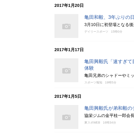
2017年1月20日
亀田和毅、3年ぶりの
3月10日に初登場となる
デイリースポーツ
15時0分
2017年1月17日
亀田興毅氏「速すぎて
体験
亀田兄弟のシャドーやミ
スポーツ報知
19時5分
2017年1月5日
亀田興毅氏が弟和毅の
協栄ジムの金平桂一郎会
東スポWEB
16時34分