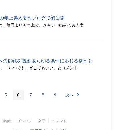
身の年上美人妻をブログで初公開
た妻は、亀田よりも年上で、メキシコ出身の美人妻
への挑戦を熱望 あらゆる条件に応じる構えも
ら」「いつでも、どこでもいい」とコメント
5
6
7
8
9
次へ
芸能
ゴシップ
女子
トレンド