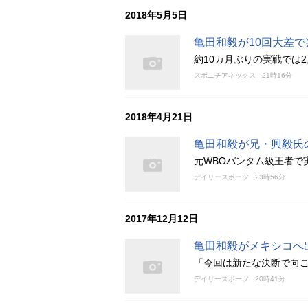
2018年5月5日
亀田和毅が10回大差で
約10カ月ぶりの実戦では
スポニチアネックス
21時16分
2018年4月21日
亀田和毅が兄・興毅氏
元WBOバンタム級王者で
デイリースポーツ
23時56分
2017年12月12日
亀田和毅がメキシコへ
「今回は新たな決断で向
デイリースポーツ
20時41分