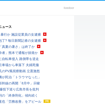
livedoor
ニュース
に暴行か 施設従業員の女逮捕
包丁? 毎日新聞記者の女逮捕
「真夏の暑さ」は終了か
酔者」熊本で通報が頻発か
に自転車侵入 路側帯を逆走
駐車場から車落下 夫婦死傷
氏のPV風視察動画 立憲激怒
隣が民泊「トラウマなった」
新幹線の再開「8月中」示唆
原爆投下巡り広島市長を批判
刑の「終身刑化」傾向続く
竜也「労務改善」をアピール