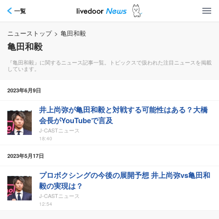
一覧
ニューストップ
>
亀田和毅
亀田和毅
『亀田和毅』に関するニュース記事一覧。トピックスで扱われた注目ニュースを掲載
しています。
2023年6月9日
井上尚弥が亀田和毅と対戦する可能性はある？大橋
会長がYouTubeで言及
J-CASTニュース
18:40
2023年5月17日
プロボクシングの今後の展開予想 井上尚弥vs亀田和
毅の実現は？
J-CASTニュース
12:54