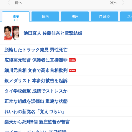
前ヘ
次ヘ
主要
国内
海外
IT 経済
ス
池田直人 佐藤佳奈と電撃結婚
脱輪したトラック発見 男性死亡
広陵高元監督 保護者に直接謝罪
細川元首相 文春で高市首相批判
銀メダリスト 本多灯被告を起訴
タイ学校銃撃 成績でストレスか
正常な組織を誤摘出 重篤な状態
れいわの新党名「覚えづらい」
楽天から死球5個 新庄監督が苦言