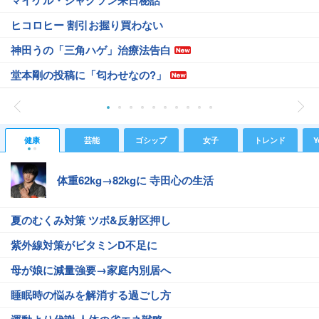
マイケル・ジャクソン来日秘話
ヒコロヒー 割引お握り買わない
神田うの「三角ハゲ」治療法告白
堂本剛の投稿に「匂わせなの?」
健康
芸能
ゴシップ
女子
トレンド
Y
体重62kg→82kgに 寺田心の生活
夏のむくみ対策 ツボ&反射区押し
紫外線対策がビタミンD不足に
母が娘に減量強要→家庭内別居へ
睡眠時の悩みを解消する過ごし方