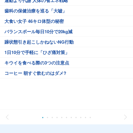
運動より代謝 人体の省エネ戦略
歯科の保健治療を巡る「大嘘」
大食い女子 46キロ体型の秘密
バランスボール毎日10分で20kg減
躁状態引き起こしかねないNG行動
1日10分で手軽に「ひざ痛対策」
キウイを食べる際の3つの注意点
コーヒー 朝すぐ飲むのはダメ?