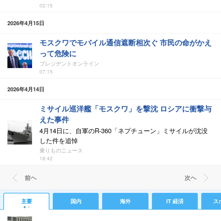
02:15
2026年4月15日
モスクワでモバイル通信遮断相次ぐ 市民の命がかえ
って危険に
プレジデントオンライン
07:15
2026年4月14日
ミサイル巡洋艦「モスクワ」を撃沈 ロシアに衝撃与
えた事件
4月14日に、自軍のR-360「ネプチューン」ミサイルが沈没
した件を追悼
乗りものニュース
18:42
前ヘ
次ヘ
主要
国内
海外
IT 経済
ス