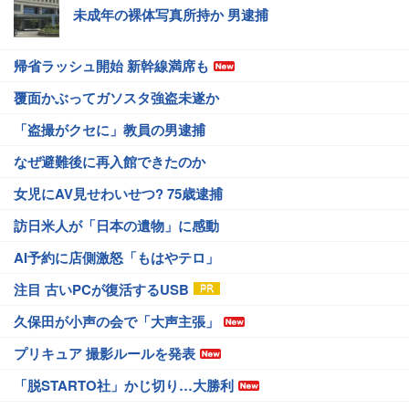
未成年の裸体写真所持か 男逮捕
帰省ラッシュ開始 新幹線満席も
覆面かぶってガソスタ強盗未遂か
「盗撮がクセに」教員の男逮捕
なぜ避難後に再入館できたのか
女児にAV見せわいせつ? 75歳逮捕
訪日米人が「日本の遺物」に感動
AI予約に店側激怒「もはやテロ」
注目 古いPCが復活するUSB
久保田が小声の会で「大声主張」
プリキュア 撮影ルールを発表
「脱STARTO社」かじ切り…大勝利