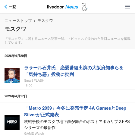
一覧
ニューストップ
>
モスクワ
モスクワ
『モスクワ』に関するニュース記事一覧。トピックスで扱われた注目ニュースを掲載
しています。
2026年4月29日
ラサール石井氏、恋愛番組出演の大阪府知事らを
「気持ち悪」投稿に批判
Smart FLASH
18:00
2026年4月17日
「Metro 2039」今冬に発売予定 4A GamesとDeep
Silverが正式発表
核戦争後のモスクワ地下鉄が舞台のポストアポカリプスFPS
シリーズの最新作
GAME Watch