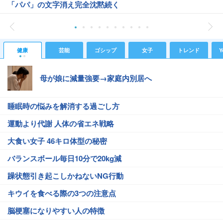
「パパ」の文字消え完全沈黙続く
健康
芸能
ゴシップ
女子
トレンド
Y
母が娘に減量強要→家庭内別居へ
睡眠時の悩みを解消する過ごし方
運動より代謝 人体の省エネ戦略
大食い女子 46キロ体型の秘密
バランスボール毎日10分で20kg減
躁状態引き起こしかねないNG行動
キウイを食べる際の3つの注意点
脳梗塞になりやすい人の特徴